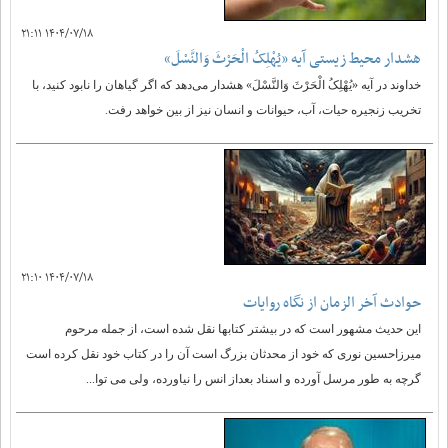
۱۴۰۴/۰۷/۱۸ ۲۱:۱۱
هشدار محیط زیستی آیه «یُهْلِکُ الْحَرْثَ وَالنَّسْلَ»
خداوند در آیه «یُهْلِکُ الْحَرْثَ وَالنَّسْلَ» هشدار می‌دهد که اگر گیاهان را نابود کنید، با
تخریب زنجیره حیات، آب، حیوانات و انسان نیز از بین خواهد رفت.
۱۴۰۴/۰۷/۱۸ ۲۱:۱۰
حوادث آخر الزمان از نگاه روایات
این حدیث مشهور است که در بیشتر کتابها نقل شده است، از جمله مرحوم
میرزاحسین نوری که خود از محدثان بزرگ است آن را در کتاب خود نقل کرده است
گرچه به طور مرسل آورده و اسناد بعداز انس را نیاورده، ولی می توا...