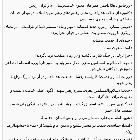
›
روحانیون هلال‌احمر؛ همراهان معنوی خدمت‌رسانی به زائران اربعین
›
کانون‌های طلاب هلال‌احمر؛ تجلی رهنمودهای رهبر شهید انقلاب در میدان خدمات
اجتماعی و هدایت معنوی و سیاسی
›
دومین شماره از دوره جدید فصلنامه «مهر و ماه» منتشر شد؛ از بازاندیشی در معنای
یاریگری تا روایت مسئولیت انسانی در جهان بحران‌زده
›
جلوه‌ای از خدمت مؤمنانه
›
امت مبعوث شده
›
چرا برخی در جنگ کنار می‌کشند و در زمان منفعت برمی‌گردند؟
›
حجت الاسلام و المسلمین معزی: هلال‌احمر باید به محور تاب‌آوری، انسجام اجتماعی
و آموزش همگانی تبدیل شود
›
روایت ایثار و خدمت؛ کارنامه درخشان جمعیت هلال‌احمر در آزمون بزرگ وداع با
رهبر شهید
›
حجت‌الاسلام‌والمسلمین معزی: سیره رهبر شهید، الگوی عملی خدمت بی‌منت و
مقاومت برای امدادگران است
›
برگزاری بیش از ۴۰ مراسم بزرگداشت رهبر شهید در دفاتر نمایندگی ولی فقیه در
جمعیت هلال احمر
›
شهید امام سیدعلی خامنه‌ای مردی از جنس انسان ۲۵۰ ساله
›
امتداد حماسه‌ی خدمت در مسیر تشییع و تدفین امام شهید؛ از «قم» تا «مشهدالرضا
(ع)»
›
تجلی خدمت مومنانه؛ گزارش اقدامات فرهنگی و امدادی حوزه نمایندگی ولی‌فقیه