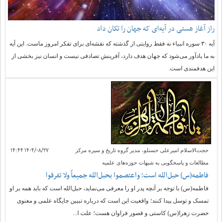
راز آغاز هستی در آیه‌ای که جهان را تکان داد
آیه ۳۰ سوره انبیاء نه فقط روایتی از گذشته که نقشه‌ای برای تفکر امروز ماست. این آیه
به ما یادآور می‌شود که جهان هدف دارد، آفرینش تصادفی نیست و انسان نیز بخشی از
این هدفمندی است.
۱۴۰۴/۰۸/۲۷ ۱۴:۴۴
حجت‌الاسلام امیرعلی حسنلو، مدیر گروه تاریخ و سیره مرکز
مطالعات و پاسخگویی به شبهات حوزه‌های علمیه ‏
فاطمه(س) حبل‌الله است؛ واعتصموا بحبل‌الله جمیعاً ولا تفرقوا
فاطمه(س) با توجه بر آنچه پدر او را معرفی می‌نماید، حبل‌الله است که باید همه بر او
تمسک و توسل پیدا کنند؛ واقعیت این است که درباره تبیین جایگاه علمی و معنوی
حضرت زهرا(س) کاستی و قصور فراوان ‏هست؛ علت ا...