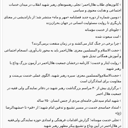
›
کانون‌های طلاب هلال‌احمر؛ تجلی رهنمودهای رهبر شهید انقلاب در میدان خدمات
اجتماعی و هدایت معنوی و سیاسی
›
دومین شماره از دوره جدید فصلنامه «مهر و ماه» منتشر شد؛ از بازاندیشی در معنای
یاریگری تا روایت مسئولیت انسانی در جهان بحران‌زده
›
جلوه‌ای از خدمت مؤمنانه
›
امت مبعوث شده
›
چرا برخی در جنگ کنار می‌کشند و در زمان منفعت برمی‌گردند؟
›
حجت الاسلام و المسلمین معزی: هلال‌احمر باید به محور تاب‌آوری، انسجام اجتماعی
و آموزش همگانی تبدیل شود
›
روایت ایثار و خدمت؛ کارنامه درخشان جمعیت هلال‌احمر در آزمون بزرگ وداع با
رهبر شهید
›
حجت‌الاسلام‌والمسلمین معزی: سیره رهبر شهید، الگوی عملی خدمت بی‌منت و
مقاومت برای امدادگران است
›
برگزاری بیش از ۴۰ مراسم بزرگداشت رهبر شهید در دفاتر نمایندگی ولی فقیه در
جمعیت هلال احمر
›
شهید امام سیدعلی خامنه‌ای مردی از جنس انسان ۲۵۰ ساله
›
امتداد حماسه‌ی خدمت در مسیر تشییع و تدفین امام شهید؛ از «قم» تا «مشهدالرضا
(ع)»
›
تجلی خدمت مومنانه؛ گزارش اقدامات فرهنگی و امدادی حوزه نمایندگی ولی‌فقیه
در هلال‌احمر در آیین وداع و تشییع پیکر مطهر رهبر شهید