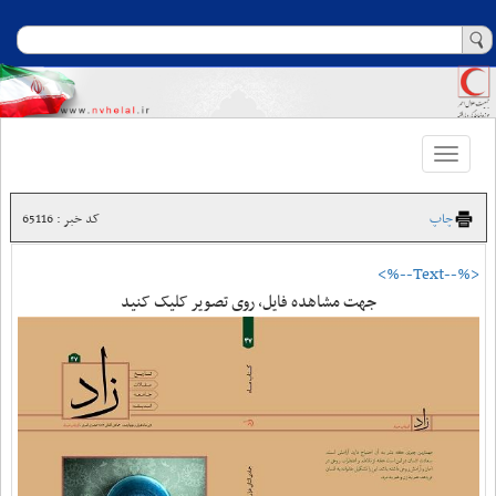
Toggle
navigation
چاپ
کد خبر : 65116
<%--Text--%>
جهت مشاهده فایل، روی تصویر کلیک کنید