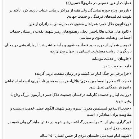
عملیات اربعین حسینی در طریق‌الحسین(ع)
›
بازرس ویژه حوزه نمایندگی ولی‌فقیه از مراکز درمانی عتبات بازدید کرد؛ تأکید بر
تقویت فعالیت‌های فرهنگی و خدمت جهادی
›
روحانیون هلال‌احمر؛ همراهان معنوی خدمت‌رسانی به زائران اربعین
›
کانون‌های طلاب هلال‌احمر؛ تجلی رهنمودهای رهبر شهید انقلاب در میدان خدمات
اجتماعی و هدایت معنوی و سیاسی
›
دومین شماره از دوره جدید فصلنامه «مهر و ماه» منتشر شد؛ از بازاندیشی در معنای
یاریگری تا روایت مسئولیت انسانی در جهان بحران‌زده
›
جلوه‌ای از خدمت مؤمنانه
›
امت مبعوث شده
›
چرا برخی در جنگ کنار می‌کشند و در زمان منفعت برمی‌گردند؟
›
حجت الاسلام و المسلمین معزی: هلال‌احمر باید به محور تاب‌آوری، انسجام اجتماعی
و آموزش همگانی تبدیل شود
›
روایت ایثار و خدمت؛ کارنامه درخشان جمعیت هلال‌احمر در آزمون بزرگ وداع با
رهبر شهید
›
حجت‌الاسلام‌والمسلمین معزی: سیره رهبر شهید، الگوی عملی خدمت بی‌منت و
مقاومت برای امدادگران است
›
برگزاری بیش از ۴۰ مراسم بزرگداشت رهبر شهید در دفاتر نمایندگی ولی فقیه در
جمعیت هلال احمر
›
شهید امام سیدعلی خامنه‌ای مردی از جنس انسان ۲۵۰ ساله