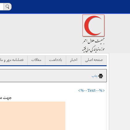
صفحه اصلی
اخبار
یادداشت
مقالات
فصلنامه مهر و ماه
چاپ
<%--Text--%>
جهت مشا