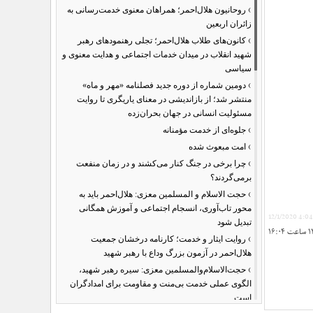
›
روحانیون هلال‌احمر؛ همراهان معنوی خدمت‌رسانی به
زائران اربعین
›
کانون‌های طلاب هلال‌احمر؛ تجلی رهنمودهای رهبر
شهید انقلاب در میدان خدمات اجتماعی و هدایت معنوی و
سیاسی
›
دومین شماره از دوره جدید فصلنامه «مهر و ماه»
منتشر شد؛ از بازاندیشی در معنای یاریگری تا روایت
مسئولیت انسانی در جهان بحران‌زده
›
جلوه‌ای از خدمت مؤمنانه
›
امت مبعوث شده
›
چرا برخی در جنگ کنار می‌کشند و در زمان منفعت
برمی‌گردند؟
›
حجت الاسلام و المسلمین معزی: هلال‌احمر باید به
محور تاب‌آوری، انسجام اجتماعی و آموزش همگانی
12/1/2020 4:0
تبدیل شود
›
روایت ایثار و خدمت؛ کارنامه درخشان جمعیت
هلال‌احمر در آزمون بزرگ وداع با رهبر شهید
›
حجت‌الاسلام‌والمسلمین معزی: سیره رهبر شهید،
الگوی عملی خدمت بی‌منت و مقاومت برای امدادگران
است