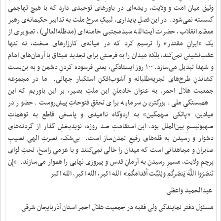
وثیق میان امت و ولایت، ریشه‌ای در باورهای توحیدی دارد که با هیچ تهاجمی
گسسته نمی‌شود. ‌ در این فصلِ پایداری، لبیکِ سرخِ ملت به تدابیر حکیمانه‌ی رهبر
معظم انقلاب، حضرت آیت‌الله سیدمجتبی خامنه‌ای (مدظله‌العالی)، تصویری از
یک «ایرانِ مقتدر» را ترسیم کرد که در میانه‌ی کارزارهای سخت، نه تنها
عقب‌نشینی نمی‌کند، بلکه میدان را به فرصتی برای تجدید میثاق با آرمان‌های امام
و شهدا تبدیل می‌سازد. ۱۰۰ روز ایستادگی، یعنی فرسوده کردنِ دشمن و به بن‌بست
کشاندنِ طرح‌های تجزیه‌طلبانه و آشوب‌افکنِ استکبار جهانی. ‌ ما در مجموعه
جمعیت هلال احمر، به عنوان خادمانِ این ملتِ بصیر، بر این باوریم که این
همبستگیِ ملی، بزرگترین سرمایه برای تحققِ فتوحاتِ پیش‌روست. حضور در
میادین، «پاتکی سهمگین» به اردوگاه ناامیدی و پاسخی قاطع به توهماتِ
صهیونیسمِ بین‌الملل بود. این استقامتِ صد روزه، نویدبخشِ گذار از گردنه‌های
دشوار و رسیدن به قله‌های رفیعِ تمدن‌ساز است. ‌ بی‌شک، نصرتِ الهی نصیبِ
صابران و مجاهدانی است که میدان را خالی نمی‌کنند و با عزمی راسخ، تحتِ لوای
پرچمِ ولایت، مسیرِ رسیدن به آرمانِ قدس و پیروزی نهایی را هموار می‌سازند. ‌ «إِن
تَنصُرُوا اللَّهَ یَنصُرکُم وَیُثَبِّت أَقدامَکُم» ‌ الله اکبر، الله اکبر، الله اکبر ‌
عبدالحمید واعظی
مسئول دفتر نمایندگی ولی فقیه در جمعیت هلال احمر استان آذربایجان شرقی