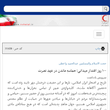
Toggle
navigation
چاپ
کد خبر : 72389
حجت الاسلام والمسلمین عبدالحمید واعظی
۱۰۰ روز اقتدارِ میدانی؛ حماسهِ ماندن در عهدِ نصرت
سرویس یادداشت
تاریخِ پر افتخار ایران اسلامی، بارها بر این حقیقتِ درخشان مهر تایید زده است که
«حضورِ آگاهانه ملت»، کلیدواژه‌ی عبور از تمامی بحران‌ها و خنثی‌کننده
پیچیده‌ترین فتنه‌هاست. امروز که در آستانه صدمین روز از حضور مستمر، حماسی و
بصیرت‌مدارانه مردم در خیابان‌ها و میادین شهرها در حمایت از نظام مقدس
جمهوری اسلامی هستیم، جهان شاهدِ پدیده‌ای است که در هیچ معادله‌ی مادی
نمی‌گنجد: «معجزه‌ی استقامت».