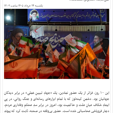
یکشنبه ۲۴ خرداد ۱۴۰۵ ساعت ۱۳:۰۲
این ۱۰۰ روز، فراتر از یک حضورِ نمادین، یک «جهادِ تبیینِ عملی» در برابر دیدگان
جهانیان بود. دشمنِ کینه‌توز که با تمام ابزارهای رسانه‌ای و جنگ روانی، در پی
ایجادِ شکاف میانِ ملت و حاکمیت بود، امروز در برابر سدِ محکمِ وفاداری مردم،
دچار فروپاشیِ محاسباتی شده است. حضورِ بی‌وقفه در صحنه، ثابت کرد که پیوندِ