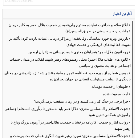
6/14/2026 1:02:11 PM
آخرین اخبار
›
ابلاغ سلام و خداقوت نماینده محترم ولی‌فقیه در جمعیت هلال احمر به کادر درمان
عملیات اربعین حسینی در طریق‌الحسین(ع)
›
بازرس ویژه حوزه نمایندگی ولی‌فقیه از مراکز درمانی عتبات بازدید کرد؛ تأکید بر
تقویت فعالیت‌های فرهنگی و خدمت جهادی
›
روحانیون هلال‌احمر؛ همراهان معنوی خدمت‌رسانی به زائران اربعین
›
کانون‌های طلاب هلال‌احمر؛ تجلی رهنمودهای رهبر شهید انقلاب در میدان خدمات
اجتماعی و هدایت معنوی و سیاسی
›
دومین شماره از دوره جدید فصلنامه «مهر و ماه» منتشر شد؛ از بازاندیشی در معنای
یاریگری تا روایت مسئولیت انسانی در جهان بحران‌زده
›
جلوه‌ای از خدمت مؤمنانه
›
امت مبعوث شده
›
چرا برخی در جنگ کنار می‌کشند و در زمان منفعت برمی‌گردند؟
›
حجت الاسلام و المسلمین معزی: هلال‌احمر باید به محور تاب‌آوری، انسجام اجتماعی
و آموزش همگانی تبدیل شود
›
روایت ایثار و خدمت؛ کارنامه درخشان جمعیت هلال‌احمر در آزمون بزرگ وداع با
رهبر شهید
›
حجت‌الاسلام‌والمسلمین معزی: سیره رهبر شهید، الگوی عملی خدمت بی‌منت و