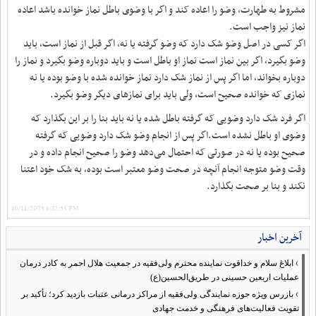
مشروط به طهارت، وضو را اعاده کند و اگر با وضوی باطل نماز خوانده باشد اعاده‌
نماز نیز واجب است.
اگر کسی در اصل وضو شک دارد که وضو گرفته یا نه، اگر قبل از نماز است، باید
وضو بگیرد، اگر بین نماز است نماز او باطل است و باید دوباره وضو بگیرد و نماز را
دوباره بخواند، اما اگر پس از نماز شک دارد نماز خوانده شده با وضو بوده یا نه
نمازی که خوانده صحیح است، ولی باید برای نمازهای دیگر وضو بگیرد.
اگر فرد شک دارد وضویی که گرفته باطل شده یا نه باید بنا را بر این بگذارد که
وضوی او باطل نشده است.اگر پس از انجام وضو شک دارد وضویی که گرفته
صحیح بوده یا نه در صورتی که احتمال می‌دهد وضو را صحیح انجام داده و در
وقت وضو متوجه انجام آنچه در صحت وضو معتبر است بوده، به شک خود اعتنا
نکند و بنا بر صحت بگذارد.
10/14/2025 6:12:53 PM
آخرین اخبار
›
ابلاغ سلام و خداقوت نماینده محترم ولی‌فقیه در جمعیت هلال احمر به کادر درمان
عملیات اربعین حسینی در طریق‌الحسین(ع)
›
بازرس ویژه حوزه نمایندگی ولی‌فقیه از مراکز درمانی عتبات بازدید کرد؛ تأکید بر
تقویت فعالیت‌های فرهنگی و خدمت جهادی