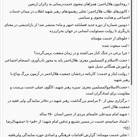
›
روحانیون هلال‌احمر؛ همراهان معنوی خدمت‌رسانی به زائران اربعین
›
کانون‌های طلاب هلال‌احمر؛ تجلی رهنمودهای رهبر شهید انقلاب در میدان خدمات
اجتماعی و هدایت معنوی و سیاسی
›
دومین شماره از دوره جدید فصلنامه «مهر و ماه» منتشر شد؛ از بازاندیشی در معنای
یاریگری تا روایت مسئولیت انسانی در جهان بحران‌زده
›
جلوه‌ای از خدمت مؤمنانه
›
امت مبعوث شده
›
چرا برخی در جنگ کنار می‌کشند و در زمان منفعت برمی‌گردند؟
›
حجت الاسلام و المسلمین معزی: هلال‌احمر باید به محور تاب‌آوری، انسجام اجتماعی
و آموزش همگانی تبدیل شود
›
روایت ایثار و خدمت؛ کارنامه درخشان جمعیت هلال‌احمر در آزمون بزرگ وداع با
رهبر شهید
›
حجت‌الاسلام‌والمسلمین معزی: سیره رهبر شهید، الگوی عملی خدمت بی‌منت و
مقاومت برای امدادگران است
›
برگزاری بیش از ۴۰ مراسم بزرگداشت رهبر شهید در دفاتر نمایندگی ولی فقیه در
جمعیت هلال احمر
›
شهید امام سیدعلی خامنه‌ای مردی از جنس انسان ۲۵۰ ساله
›
امتداد حماسه‌ی خدمت در مسیر تشییع و تدفین امام شهید؛ از «قم» تا «مشهدالرضا
(ع)»
›
تجلی خدمت مومنانه؛ گزارش اقدامات فرهنگی و امدادی حوزه نمایندگی ولی‌فقیه