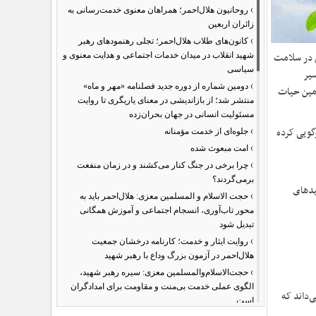
›
روحانیون هلال‌احمر؛ همراهان معنوی خدمت‌رسانی به
زائران اربعین
›
کانون‌های طلاب هلال‌احمر؛ تجلی رهنمودهای رهبر
ن در سلامت
شهید انقلاب در میدان خدمات اجتماعی و هدایت معنوی و
سیاسی
سیر
›
دومین شماره از دوره جدید فصلنامه «مهر و ماه»
امین حیات
منتشر شد؛ از بازاندیشی در معنای یاریگری تا روایت
مسئولیت انسانی در جهان بحران‌زده
›
گویی کرده
جلوه‌ای از خدمت مؤمنانه
›
امت مبعوث شده
›
چرا برخی در جنگ کنار می‌کشند و در زمان منفعت
برمی‌گردند؟
یدهای
›
حجت الاسلام و المسلمین معزی: هلال‌احمر باید به
محور تاب‌آوری، انسجام اجتماعی و آموزش همگانی
تبدیل شود
›
روایت ایثار و خدمت؛ کارنامه درخشان جمعیت
هلال‌احمر در آزمون بزرگ وداع با رهبر شهید
›
حجت‌الاسلام‌والمسلمین معزی: سیره رهبر شهید،
الگوی عملی خدمت بی‌منت و مقاومت برای امدادگران
‌داند که
است