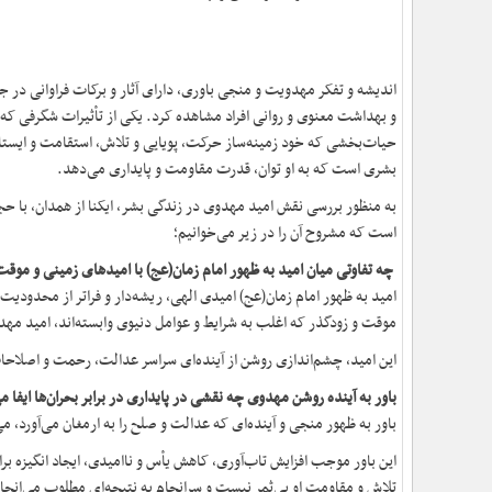
اندیشه و تفکر مهدویت و منجی باوری، دارای آثار و برکات فراوانی در ج
و بهداشت معنوی و روانی افراد مشاهده کرد. یکی از تأثیرات شگرفی که م
حیات‌بخشی که خود زمینه‌ساز حرکت، پویایی و تلاش، استقامت و ایستاد
بشری است که به او توان، قدرت مقاومت و پایداری می‌دهد.
به منظور بررسی نقش امید مهدوی در زندگی بشر، ایکنا از همدان، با
است که مشروح آن را در زیر می‌خوانیم؛
چه تفاوتی میان امید به ظهور امام زمان(عج) با امیدهای زمینی و موقت
امید به ظهور امام زمان(عج) امیدی الهی، ریشه‌دار و فراتر از محدود
موقت و زودگذر که اغلب به شرایط و عوامل دنیوی وابسته‌اند، امید مه
این امید، چشم‌اندازی روشن از آینده‌ای سراسر عدالت، رحمت و اصلاحا
باور به آینده روشن مهدوی چه نقشی در پایداری در برابر بحران‌ها ایفا م
باور به ظهور منجی و آینده‌ای که عدالت و صلح را به ارمغان می‌آورد، می
این باور موجب افزایش تاب‌آوری، کاهش یأس و ناامیدی، ایجاد انگیزه ب
تلاش و مقاومت او بی‌ثمر نیست و سرانجام به نتیجه‌ای مطلوب می‌انجا