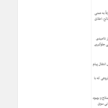
›
برگزاری بیش از ۴۰ مراسم بزرگداشت رهبر شهید در
دفاتر نمایندگی ولی فقیه در جمعیت هلال احمر
›
شهید امام سیدعلی خامنه‌ای مردی از جنس انسان ۲۵۰
اً به معنی
ساله
الح، اخلاق
›
امتداد حماسه‌ی خدمت در مسیر تشییع و تدفین امام
شهید؛ از «قم» تا «مشهدالرضا (ع)»
›
تجلی خدمت مومنانه؛ گزارش اقدامات فرهنگی و
امدادی حوزه نمایندگی ولی‌فقیه در هلال‌احمر در آیین وداع
ز ناامیدی
و تشییع پیکر مطهر رهبر شهید
لی جلوگیری
›
حجت‌الاسلام والمسلمین محمدحسین معزی: بعثت
امروز مردم ایران تنها در قاب قیام عاشورا قابل تفسیر
است
›
انتقال پیام
آمادگی همه‌جانبه معاونت فرهنگی حوزه نمایندگی
ولی‌فقیه هلال‌احمر برای خدمت‌رسانی در مراسم تشییع
پیکر مطهر رهبر شهید
وهی که با
›
طنین نوای حسینی در ساختمان صلح؛ ویژه‌برنامه‌های
عزاداری دهه اول محرم در هلال‌احمر آغاز شد
›
نماینده ولی‌فقیه در هلال‌احمر: حراست اثرگذار، پشتوانه
سرمایه اجتماعی است / هدف حکومت اسلامی، ساخت
لاح و بهبود
جامعه‌ای برای «خلیفه‌الله» شدن انسان‌هاست
انی سوق
›
تأکید نماینده ولی‌فقیه در هلال‌احمر بر هدفمندی