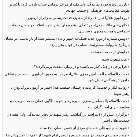
›
بازرس ویژه حوزه نمایندگی ولی‌فقیه از مراکز درمانی عتبات بازدید کرد؛ تأکید بر
تقویت فعالیت‌های فرهنگی و خدمت جهادی
›
روحانیون هلال‌احمر؛ همراهان معنوی خدمت‌رسانی به زائران اربعین
›
کانون‌های طلاب هلال‌احمر؛ تجلی رهنمودهای رهبر شهید انقلاب در میدان خدمات
اجتماعی و هدایت معنوی و سیاسی
›
دومین شماره از دوره جدید فصلنامه «مهر و ماه» منتشر شد؛ از بازاندیشی در معنای
یاریگری تا روایت مسئولیت انسانی در جهان بحران‌زده
›
جلوه‌ای از خدمت مؤمنانه
›
امت مبعوث شده
›
چرا برخی در جنگ کنار می‌کشند و در زمان منفعت برمی‌گردند؟
›
حجت الاسلام و المسلمین معزی: هلال‌احمر باید به محور تاب‌آوری، انسجام اجتماعی
و آموزش همگانی تبدیل شود
›
روایت ایثار و خدمت؛ کارنامه درخشان جمعیت هلال‌احمر در آزمون بزرگ وداع با
رهبر شهید
›
حجت‌الاسلام‌والمسلمین معزی: سیره رهبر شهید، الگوی عملی خدمت بی‌منت و
مقاومت برای امدادگران است
›
برگزاری بیش از ۴۰ مراسم بزرگداشت رهبر شهید در دفاتر نمایندگی ولی فقیه در
جمعیت هلال احمر
›
شهید امام سیدعلی خامنه‌ای مردی از جنس انسان ۲۵۰ ساله
›
امتداد حماسه‌ی خدمت در مسیر تشییع و تدفین امام شهید؛ از «قم» تا «مشهدالرضا