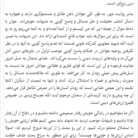
دین رنج‌آور است.
بنابر روایت مهر، به طور کلی جوانان ذهن خلاق و جستجوگری دارند و همواره به
دنبال کشف حقیقت و حل مسائل و پاسخ گویی به شبهات خویش‌اند. جوان با
ده‌ها سوال از جمله این که من کیستم و از کجا آمده‌ام و به کجا می‌روم رو به رو
است که برای این سوال‌ها باید جواب قانع کننده‌ای ارائه داد. این شبهات به تعبیر
آیت الله شهید مطهری گذرگاه خوبی هستند اما عدم پاسخ گویی به آنها یا در نظر
نگرفتن روحیه جوانان در هنگام پاسخ گویی موجب تزلزل در باورهای دینی آنان
می‌گردد و پایه‌های تربیت دینی را سست می‌گرداند. خدای متعال به نسل امروز
عنایت فرموده و آن این است که قوای فکری و عقلانی جوانان امروز ما نسبت به
نسل‌های پیش خیلی زودتر به کار می‌افتد، به طوری که علاقه‌مندند مسائل را به
صورت ریشه‌ای و همراه با استدلال درک کنند و تنها به تبعیت از دیگران اکتفا
نکنند و این نعمتی خدایی است که زودتر انسان‌ها را در معرض تکامل قرار می‌دهد.
آن چه پیش‌رو دارید گزیده‌ای از سخنان مرحوم آیت الله مصباح یزدی در خصوص
قلمرو ارزش‌های دینی است:
اگر ما بخواهیم در زندگی خویش رفتار صحیحی داشته باشیم و در دفاع از آن رفتار
توانا باشیم و شبهاتْ موجب تردید ما نشوند باید سعی کنیم نظام ارزشی خویش را
با استدلال محکم درک کنیم. از این رو بحث را از این‌جا شروع کردیم که: اصولا
اساس ارزش‌ها و خوبی‌ها چیست؟ برای این منظور به سراغ بحث هدف خلقت