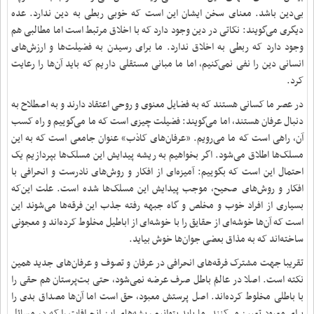
بی‌دین باشد. معنای سخن ایشان این است که خوبی ربطی به دین ندارد. عده
دیگری می‌گویند: نکاتی در دین وجود دارد که با اخلاق مرتبط است اما مطالبی هم
وجود دارد که ربطی به اخلاق ندارد. ما برای رسیدن به فضیلت‌ها و ارزش‌های
انسانی دین را نفی نمی‌کنیم، اما ما مبانی مستقلی داریم که باید آن‌ها را رعایت
کرد.
در عصر ما کسانی هستند که به فضایل معنوی و روحی اعتقاد دارند و به اصطلاح به
دنبال عرفان هستند، اما می‌گویند: فضیلت چیزی است که ما می‌گوییم و راه کسب
آن، راهی است که ما می‌رویم. «عرفان‌های کاذب» عنوان جامعی است که به این
مسلک‌ها اطلاق می‌شود. اگر بخواهیم به ریشه پیدایش این مسلک‌ها بپردازیم یک
احتمال این است که بگوییم: آمیزه‌ای از افکار و روش‌های نادرست و انحرافی با
افکار و روش‌های صحیح، موجب پیدایش این مسلک‌ها شده است. علت این‌که
بسیاری از افراد خوب و مخلص و گاه جبهه رفته جذب این فرقه‌ها می‌شوند این
است که آن‌ها خوشه‌ای از حقایق را با خوشه‌ای از اباطیل مخلوط کرده‌اند و معجونی
ساخته‌اند که به مذاق بعضی جوان‌ها خوش بیاید.
تقریبا جهت مشترک فرقه‌های انحرافی در عرفان و تصوف و عرفان‌های جدید همین
نکته است. اصلا در عالمْ باطل صرف عرضه نمی‌شود، حتی بت‌پرستان هم حقی را
با باطلی مخلوط کرده‌اند. اصل پرستش معبود، حق است اما آن‌ها مصداق بدی را
برای معبود تعیین می‌کنند. ما باید بتوانیم ریشه‌های این انحرافات را که در مسائل