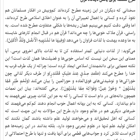
سخنانی که دیگران در این زمینه مطرح کرده‌اند کم‌وبیش در افکار مسلمانان هم
نفوذ کرده و کسانی با اِعمال تغییراتی آن را به عنوان اخلاق اسلامی طرح کرده‌اند،
اما وقتی دقت کنیم می‌بینیم همان ریشه‌ها با شکلی متفاوت مطرح شده است. به
راستی، قرآن ملاک خوبی‌ها را چه می‌داند؟ قرآن هم در قبال انجام کارهای شایسته
به ما وعده بهشت با لذات فراوان را می‌دهد (وَفِیهَا مَا تَشْتَهِیهِ الْأَنفُسُ وَتَلَذُّ الْأَعْیُنُ).
می‌گوید: از لذات دنیایی کمتر استفاده کن تا به لذات بالای اخروی برسی. آیا
معنای این سخن این نیست که اساس خوبی‌ها و فضیلت‌ها همان لذت است؟ این
نکته معمایی برای دانشمندان اسلامی ایجاد کرده است؛ چراکه از یک طرف قرب به
خدا را مطرح می‌کند (مَقْعَدِ صِدْقٍ عِندَ مَلِیکٍ مُّقْتَدِرٍ)و از طرف دیگر لذاتی چون
خوراکی‌ها و نوشیدنی‌های فوق‌العاده و حورالعین را بیان می‌کند (وَلَحْمِ طَیْرٍ مِّمَّا
یَشْتَهُونَ * وَحُورٌ عِینٌ؛ وَفَوَاکِهَ مِمَّا یَشْتَهُونَ؛). برخی گفته‌اند: بیان این نعمات
همچون دانه‌های در دام است تا کسانی را که به جز این لذات چیزی نمی‌فهمند به
دام بیاندازد. کسانی که به این بهانه اعمال خوب انجام دهند کم‌کم می‌فهمند که
خبرهای دیگری هم در عالم وجود دارد.طرح این سؤالات به این جهت است که
کسانی که اهل تحقیق‌اند و می‌خواهند تولید علم داشته باشند گمان نکنند که
امکان تولید علم تنها در علوم تجربی وجود دارد، بلکه بدانند در این زمینه‌ها هم
لازم است تلاش کرد و جواب‌هایی قطعی برای آنها یافت و تنها با طرح احتمالاتی از