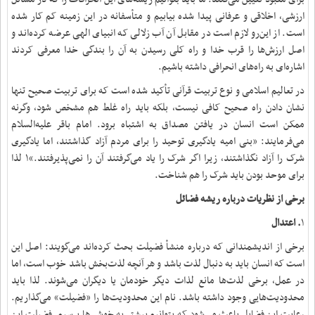
ارزشی، اخلاقی و عرفانی پیدا شده بیابیم و متأسفانه در این زمینه کم کار شده
است. از این‌رو لازم است در مقابل آن آب زلالی که انبیای الهی عرضه کرده‌اند و
اصل ارزش‌ها را قرب خدا و راه کلی‌ رسیدن به آن را بندگی خدا معرفی کردند
اشاره‌ای به راه‌های انحرافی داشته باشیم.
در تعالیم اسلامی و نوع تربیت قرآنی تأکید شده است که برای تربیت صحیح تنها
نشان دادن راه صحیح کافی نیست، بلکه باید راه غلط هم مشخص شود، وگرنه
ممکن است انسان در یافتن مصداق به اشتباه برود. امام باقر علیه‌السلام
می‌فرمایند: «بنی امیه یادگیری توحید را برای مردم آزاد گذاشتند، اما یادگیری
شرک را آزاد نگذاشتند، زیرا اگر شرک را یاد می‌گرفتند آن را نمی‌پذیرفتند.»۱ لذا
برای موحد بودن باید شرک را هم شناخت.
برخی از نظریات درباره ریشه فضائل
۱
. اعتدال
برخی از اندیشمندانی که درباره منشأ فضیلت بحث کرده‌اند می‌گویند: اصل این
است که انسان باید به دنبال لذت باشد و هر آنچه لذت‌بخش باشد خوب است، اما
در عمل، برخی لذت‌ها مانع لذات دیگر خودمان یا دیگران می‌شوند. لذا باید
محدودیت‌هایی وجود داشته باشد. نام این محدودیت‌ها را «فضیلت» می‌گذاریم.
رعایت این فضایل باعث می‌شود که بتوانیم بیشتر به خوشی‌ها برسیم. فضیلت این