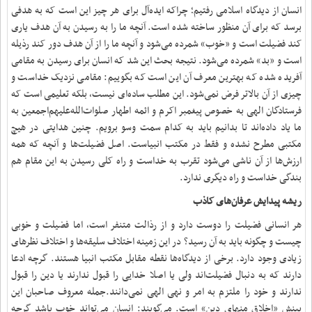
انسان از دیدگاه اسلامی رفتیم؛ چراکه ایده‌آل برای هر چیز این است که به هدفی
برسد که برای آن منظور ساخته شده است. آنچه ما را به رسیدن به آن هدف یاری
کند فضیلت است و «خوب» شمرده می‌شود و آنچه ما را از آن هدف دور کند رذیله
است و «بد» شمرده می‌شود. نتیجه بحث این شد که انسان برای رسیدن به مقامی
آفریده شده که بهترین معرف آن این است که بگوییم: مقامی نزدیک خداست و
چیزی از آن بالاتر فرض نمی‌شود. این مطلب ساده‌ای نیست، بلکه تعلیمی است که
فرستادگان الهی به خصوص پیغمبر اکرم و ائمه اطهار صلوات‌الله‌علیهم‌اجمعین به
ما یاد داده‌اند تا بدانیم باید به کدام سمت وسو برویم. چنین هدایتی در هیچ
مکتبی مطرح نشده و فقط در مکتب انبیاست. اصل فضیلت‌ها و آنچه که همه
ارزش‌ها از آن ناشی می‌شود تقرب به خداست و راه کلی رسیدن به این مقام هم
بندگی خداست و راه دیگری ندارد.
ریشه پیدایش عرفان‌های کاذب
هر انسانی فضیلت را دوست دارد و از رذالت متنفر است، اما فضیلت و خوبی
چیست و چگونه باید به آن رسید؟ در این زمینه اختلاف سلیقه‌ها و اختلاف نظرهای
زیادی وجود دارد. برخی از دیدگاه‌ها نقطه مقابل مکتب انبیا هستند. گرچه ادعا
دارند که به دنبال فضیلت‌اند ولی یا اصلا خدایی را قبول ندارند یا دین را قبول
ندارند و خود را ملتزم به امر و نهی الهی نمی‌دانند.جمله معروف صاحبان این
بینش «اخلاق منهای دین» است. می‌گویند: انسان می‌تواند خوب باشد گرچه