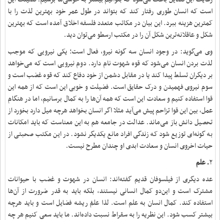
است که انسان طوری رفتار کند که بتواند در طول عمر خود بهترین لذت را با
کمترین هزینه ببرد. این بیان در مکاتب متعدد فلسفه اخلاق آمده است که بهترین
شکل و عاقلانه‌ترین شکل آن را در مکتب ارسطو می‌توان دید.
وی می‌گوید: در وجود انسان سه گونه نیرو، فعال است؛ یکی‌ نیرویی که موجب
لذت بردن انسان می‌شود که قوه شهوت نام دارد. دوم نیرویی است که می‌خواهد
بر دیگران تسلط پیدا کند یا در مقابل دشمن از خود دفاع کند که قوه غضب است و
سوم نیروی فهمیدن و درک حقایق است. فضیلت و خوبی این است که از همه این
قوا استفاده کنیم و سعادت این است که همه آن‌ها را به کمال برسانیم، اما در هنگام
عمل، بین این قوا تزاحم پیش می‌آید مثلا اگر انسان بخواهد هرچه میل دارد بخورد از
تحصیل دانش باز می‌ماند. عدالت در جامعه هم به این معناست که باید امکانات
به گونه‌ای توزیع شود که زندگی افراد مانع یکدیگر نشود. در این مکتب صحبتی از
حیات اخروی انسان و سعادت ابدی او چندان مطرح نیست.
۲
. علم
عده دیگری از فیلسوفان قدیم گفته‌اند: انسان در شهوت و غضب با حیوانات
مشترک است و این‌دو کمال انسانی نیستند، بلکه باید به قدر ضرورت از آن‌ها
استفاده کند. کمال انسان به علم است. لذا علمْ ریشه فضایل است و باید هرچه
بیشتر کسب شود. این نظریه را به سقراط نسبت داده‌اند. ما باید سعی کنیم هر چه