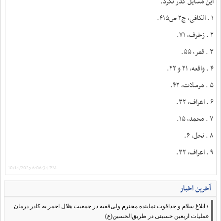
این مسایل گذر نکرد.
۱ . الکافی، ج۲ ص۴۱۵.
۲ . زخرف، ۷۱.
۳ . قمر، ۵۵.
۴ . واقعه، ۲۱ و ۲۲.
۵ . مرسلات، ۴۲.
۶ . اعراف، ۳۲.
۷ . محمد، ۱۵.
۸ . نحل، ۶.
۹ . اعراف، ۳۲.
10/14/2025 6:06:34 PM
آخرین اخبار
›
ابلاغ سلام و خداقوت نماینده محترم ولی‌فقیه در جمعیت هلال احمر به کادر درمان
عملیات اربعین حسینی در طریق‌الحسین(ع)