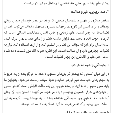
بیشتر علم پیدا کنیم. حتی خداشناسی هم داخل در این کمال است.
۳
. علم، زیبایی، خیر و عدالت
شخص دیگری از همین دانشمندان قدیمی که واقعا در عصر خودشان مردان بزرگی
بوده‌اند و برای تبیین این تئوری‌ها زحمات بسیاری متحمل شده‌اند می‌گوید: اساس
فضیلت‌ها سه چیز است: علم، زیبایی و خیر. انسان سعادتمند انسانی است که
کارهای خوب انجام دهد، علم فراوان داشته باشد و زیبایی‌های عالم را درک کند.
البته انسان برای این‌که بتواند این فضایل را تنظیم کند و از آن‌ها استفاده کند نیاز به
فضیلت چهارمی دارد و آن عدالت است. این نظریه هم به افلاطون نسبت داده شده
است. مُثُل علیای افلاطون این چهار فضیلت است.
۴
. وارستگی از همه مظاهر دنیا
در این میان کسانی که بیشترْ گرایش‌های معنوی داشته‌اند می‌گویند: آن‌چه مربوط
به خوشی‌های دنیاست هیچ ارزشی ندارد و تنها اسباب زحمت می‌شود. بنابراین ما
باید سعی کنیم از همه آن‌ها وارسته شویم. این یک حالت افراطی‌ است که در بعضی
از عرفان‌های شرقی همچون بودیسم دیده می‌شود. می‌گویند: انسان باید آن چنان
آزاد شود که به هیچ چیز دلبستگی نداشته باشد تا به نیروانا برسد. گرچه به این
مسلک، دین بودیسم گفته می‌شود، اما آن‌ها اصلا به خدا معتقد نیستند.
طرح مسئله برای یافتن دیدگاه قرآن