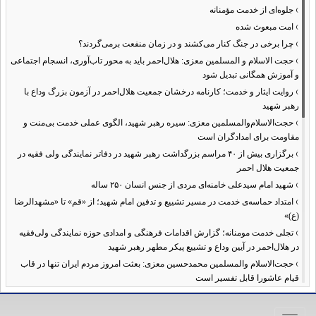
›
جلوه‌ای از خدمت مؤمنانه
›
امت مبعوث شده
›
چرا برخی در جنگ کنار می‌کشند و در زمان منفعت برمی‌گردند؟
›
حجت الاسلام و المسلمین معزی: هلال‌احمر باید به محور تاب‌آوری، انسجام اجتماعی
و آموزش همگانی تبدیل شود
›
روایت ایثار و خدمت؛ کارنامه درخشان جمعیت هلال‌احمر در آزمون بزرگ وداع با
رهبر شهید
›
حجت‌الاسلام‌والمسلمین معزی: سیره رهبر شهید، الگوی عملی خدمت بی‌منت و
مقاومت برای امدادگران است
›
برگزاری بیش از ۴۰ مراسم بزرگداشت رهبر شهید در دفاتر نمایندگی ولی فقیه در
جمعیت هلال احمر
›
شهید امام سیدعلی خامنه‌ای مردی از جنس انسان ۲۵۰ ساله
›
امتداد حماسه‌ی خدمت در مسیر تشییع و تدفین امام شهید؛ از «قم» تا «مشهدالرضا
(ع)»
›
تجلی خدمت مومنانه؛ گزارش اقدامات فرهنگی و امدادی حوزه نمایندگی ولی‌فقیه
در هلال‌احمر در آیین وداع و تشییع پیکر مطهر رهبر شهید
›
حجت‌الاسلام والمسلمین محمدحسین معزی: بعثت امروز مردم ایران تنها در قاب
قیام عاشورا قابل تفسیر است
›
آمادگی همه‌جانبه معاونت فرهنگی حوزه نمایندگی ولی‌فقیه هلال‌احمر برای
خدمت‌رسانی در مراسم تشییع پیکر مطهر رهبر شهید