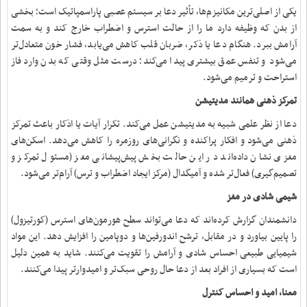
یکی از اصلی‌ترین مکانیزم‌ها، تأثیر دعا بر سیستم عصبی پاراسمپاتیک است؛ بخشی
از بدن که وظیفه دارد ما را از حالت استرس و اضطراب خارج کند و به سمت
آرامش ببرد. هنگام دعا یا ذکر، ضربان قلب کاهش می‌یابد، فشار خون متعادل‌تر
می‌شود و تنفس عمق بیشتری پیدا می‌کند؛ درست مثل وقتی که بدن وارد فاز
استراحت و ترمیم می‌شود.
تمرکز ذهنی همانند مدیتیشن
دعا از نظر علمی شبیه به مدیتیشن عمل می‌کند. تکرار آیات یا اذکار باعث تمرکز
ذهنی می‌شود و افکار پراکنده و نگرانی‌های روزمره را کاهش می‌دهد. اسکن‌های
مغزی نشان داده‌اند در این حالت بخش پیش‌پیشانی مغز (مسئول تمرکز و
تصمیم‌گیری) فعال‌تر شده و آمیگدال (مرکز ایجاد اضطراب و ترس) آرام‌تر می‌شود.
شیمی شادی در مغز
دانشمندان گزارش کرده‌اند که دعا می‌تواند سطح هورمون‌های استرس (کورتیزول)
را پایین بیاورد و در مقابل، ترشح اندورفین‌ها و دوپامین را افزایش دهد. این مواد
شیمیایی طبیعی احساس شادی و آرامش را تقویت می‌کنند. شاید به همین دلیل
است که بسیاری از افراد بعد از دعا حال روحی سبک‌تر و امیدوارتر پیدا می‌کنند.
معنا، امید و احساس کنترل