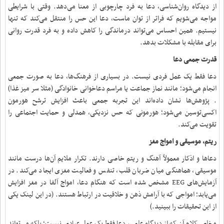
از دیدگاه روان‌شناسی، دعا به فرد چارچوبی از معنا می‌دهد. وقتی با شرایطی
مواجه می‌شویم که فراتر از توان ماست، دعا این حس را منتقل می‌کند که تنها
نیستیم. همین احساس می‌تواند درماندگی را کاهش داده و به فرد قدرت روانی
برای مقابله با مشکلات بدهد.
قدرت جمعی دعا
دعا فقط یک عمل فردی نیست. در بسیاری از فرهنگ‌ها، دعا به صورت جمعی
انجام می‌شود؛ مانند نماز جماعت یا مراسم دعاخوانی خانوادگی (مثلا سر میز غذا)
. پژوهش‌ها نشان داده‌اند این تجربه جمعی باعث افزایش ترشح هورمون
اکسی‌توسین می‌شود؛ هورمونی که حس نزدیکی، همدلی و حمایت اجتماعی را
تقویت می‌کند.
ریتم، موسیقی و امواج مغز
دعاها و اذکار معمولاً آهنگ و ریتم خاصی دارند. تکرار ملایم آن‌ها درست مانند
موسیقی، هماهنگی میان ضربان قلب، تنفس و فعالیت مغزی ایجاد می‌کند. در
آزمایش‌های EEG مشخص شده است که هنگام دعا، امواج آلفا در مغز افزایش
می‌یابد؛ امواجی که با آرامش ذهن و خلاقیت در ارتباط هستند. (در این لینک یکی
از این تحقیقات را ببینید.)
مخلص کلام آن که از دیدگاه علمی، دعا فقط یک عمل عبادی نیست؛ بلکه می‌تواند