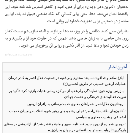
به‌عنوان «تمرین ذهن و بدن» برای آرامش، امید و کاهش استرس شناخته شود. این
یافته‌ها نشان می‌دهد دعا، حتی برای کسانی که نگاه مذهبی عمیق ندارند، ابزاری
ساده و در دسترس برای مدیریت فشارهای روانی است.
بنابراین سعی کنید دقایقی را در روز، به دعا بپردازید و البته نیازی هم نیست که از
روی متن خاصی یا به زبان خاصی باشد؛ همین که در خلوت خود آرام بگیرید و به
زبان خودتان نجوا و دعا کنید، از آثار ذهنی و روانی آن برخوردار می شوید.
10/6/2025 3:27:46 PM
آخرین اخبار
›
ابلاغ سلام و خداقوت نماینده محترم ولی‌فقیه در جمعیت هلال احمر به کادر درمان
عملیات اربعین حسینی در طریق‌الحسین(ع)
›
بازرس ویژه حوزه نمایندگی ولی‌فقیه از مراکز درمانی عتبات بازدید کرد؛ تأکید بر
تقویت فعالیت‌های فرهنگی و خدمت جهادی
›
روحانیون هلال‌احمر؛ همراهان معنوی خدمت‌رسانی به زائران اربعین
›
کانون‌های طلاب هلال‌احمر؛ تجلی رهنمودهای رهبر شهید انقلاب در میدان خدمات
اجتماعی و هدایت معنوی و سیاسی
›
دومین شماره از دوره جدید فصلنامه «مهر و ماه» منتشر شد؛ از بازاندیشی در معنای
یاریگری تا روایت مسئولیت انسانی در جهان بحران‌زده