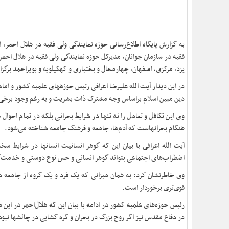
به گزارش پایگاه ‌اطلاع‌رسانی حوزه نمایندگی ولی فقیه در هلال احمر،
فقیه در سازمان جوانان، مدیرکل حوزه نمایندگی ولی فقیه در هلال احمر 
یزد، مرکزی، اصفهان، چهارمحال و بختیاری و کهکیلویه و بویراحمد برگز
در این دیدار آیت الله علیرضا ا
دین مبین اسلام براساس وجه مشترک ذات بشریت و به رغم وجود برخی مرزها، اهتمام ویژ
وی این تکافل و تعامل را نه تنها در شرایط بحرانی بلکه در تمام احوا
هنگام بحرانهاست که آدم‌ها، جامعه و فرهنگ جامعه شناخته می‌شود.
اضطراب‌های اجتماعی بتواند گوهر انسانی و حس نوع دوستی و خدمت‌گ
قوی‌تری برخوردار است.
رئیس حوزه‎‌های علمیه کشور در ادامه با بیان این که هلال‌احمر د
در دفاع مقدس نیز اگر روح بزرگ در بحران و گره گشایی در چالش‎ها نبود حتما نمی توانستیم کشور را از سقوط و تجزیه نجات دهیم.