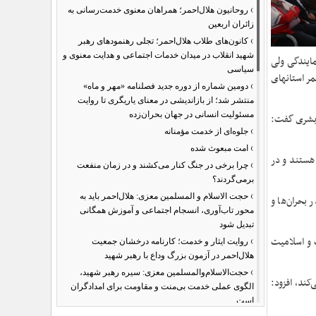
›
روحانیون هلال‌احمر؛ همراهان معنوی خدمت‌رسانی به
زائران اربعین
›
کانون‌های طلاب هلال‌احمر؛ تجلی رهنمودهای رهبر
شهید انقلاب در میدان خدمات اجتماعی و هدایت معنوی و
مایندگی ولی
سیاسی
مر استانهای
›
دومین شماره از دوره جدید فصلنامه «مهر و ماه»
منتشر شد؛ از بازاندیشی در معنای یاریگری تا روایت
مسئولیت انسانی در جهان بحران‌زده
 جامعه بشری گفت:
›
جلوه‌ای از خدمت مؤمنانه
›
امت مبعوث شده
 هستند و در
›
چرا برخی در جنگ کنار می‌کشند و در زمان منفعت
برمی‌گردند؟
›
حجت الاسلام و المسلمین معزی: هلال‌احمر باید به
و شکوفاست که در بحران‌ها و
محور تاب‌آوری، انسجام اجتماعی و آموزش همگانی
تبدیل شود
›
 از انسانیت و اسلامیت
روایت ایثار و خدمت؛ کارنامه درخشان جمعیت
هلال‌احمر در آزمون بزرگ وداع با رهبر شهید
›
حجت‌الاسلام‌والمسلمین معزی: سیره رهبر شهید،
‌کند، افزود:
الگوی عملی خدمت بی‌منت و مقاومت برای امدادگران
است