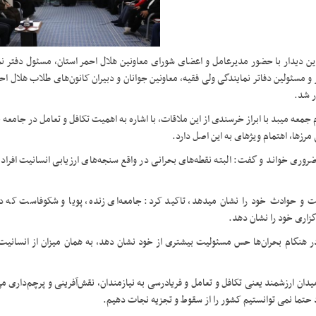
 این دیدار با حضور مدیرعامل و اعضای شورای معاونین هلال احمر استان، مسئول دفتر ن
و مسئولین دفاتر نمایندگی ولی فقیه، معاونین جوانان و دبیران کانون‌های طلاب هلال اح
ار شد.
عرافی رئیس حوزه‎های علمیه کشور و امام جمعه میبد با ابراز خرسندی از این ملاقات، با اشاره به اهمیت تکافل و تعامل در
ه‎ای به این اصل دارد.
ل ضروری خواند و گفت: البته نقطه‌های بحرانی در واقع سنجه‌های ارزیابی انسانیت افراد
آیت الله اعرافی با بیان این که گوهر انسانیت انسان‎ها در شرایط سخت و حوادث خود را نشان می‎دهد، تاکید کرد: جامعه‌ای زنده، پویا 
زاری خود را نشان دهد.
وی خاطرنشان کرد: به همان میزانی که یک فرد و یک گروه از جامعه در هنگام بحران‌‎ها حس مسئولیت بیشتری از خود نشان دهد، به همان میزان
ر این میدان ارزشمند یعنی تکافل و تعامل و فریادرسی به نیازمندان، نقش‌آفرینی و پرچم‌داری می