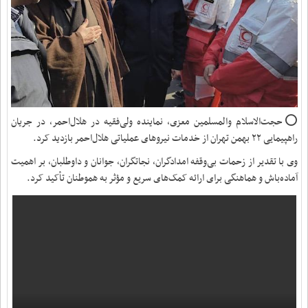
⭕️حجت‌الاسلام والمسلمین معزی، نماینده ولی‌فقیه در هلال‌احمر، در جریان
راهپیمایی ۲۲ بهمن تهران از خدمات نیروهای عملیاتی هلال‌احمر بازدید کرد.
وی با تقدیر از زحمات بی‌وقفه امدادگران، نجاتگران، جوانان و داوطلبان، بر اهمیت
آماده‌باش و هماهنگی برای ارائه کمک‌های سریع و مؤثر به هموطنان تأکید کرد.