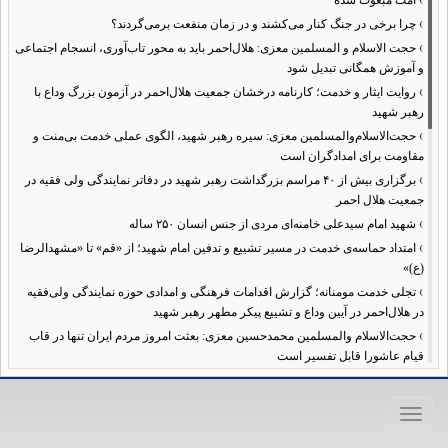
›
امت مبعوث شده
›
چرا برخی در جنگ کنار می‌کشند و در زمان منفعت برمی‌گردند؟
›
حجت الاسلام و المسلمین معزی: هلال‌احمر باید به محور تاب‌آوری، انسجام اجتماعی
و آموزش همگانی تبدیل شود
›
روایت ایثار و خدمت؛ کارنامه درخشان جمعیت هلال‌احمر در آزمون بزرگ وداع با
رهبر شهید
›
حجت‌الاسلام‌والمسلمین معزی: سیره رهبر شهید، الگوی عملی خدمت بی‌منت و
مقاومت برای امدادگران است
›
برگزاری بیش از ۴۰ مراسم بزرگداشت رهبر شهید در دفاتر نمایندگی ولی فقیه در
جمعیت هلال احمر
›
شهید امام سیدعلی خامنه‌ای مردی از جنس انسان ۲۵۰ ساله
›
امتداد حماسه‌ی خدمت در مسیر تشییع و تدفین امام شهید؛ از «قم» تا «مشهدالرضا
(ع)»
›
تجلی خدمت مومنانه؛ گزارش اقدامات فرهنگی و امدادی حوزه نمایندگی ولی‌فقیه
در هلال‌احمر در آیین وداع و تشییع پیکر مطهر رهبر شهید
›
حجت‌الاسلام والمسلمین محمدحسین معزی: بعثت امروز مردم ایران تنها در قاب
قیام عاشورا قابل تفسیر است
›
آمادگی همه‌جانبه معاونت فرهنگی حوزه نمایندگی ولی‌فقیه هلال‌احمر برای
خدمت‌رسانی در مراسم تشییع پیکر مطهر رهبر شهید
Toggle
›
طنین نوای حسینی در ساختمان صلح؛ ویژه‌برنامه‌های عزاداری دهه اول محرم در
navigation
هلال‌احمر آغاز شد