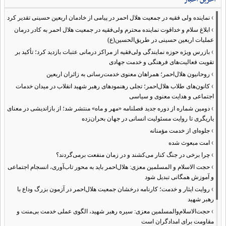
›
نماینده ولی فقیه در جمعیت هلال احمر در پیامی از خادمان اربعین حسینی تقدیر کرد
›
ابلاغ سلام و خداقوت نماینده محترم ولی‌فقیه در جمعیت هلال احمر به کادر درمان
عملیات اربعین حسینی در طریق‌الحسین(ع)
›
بازرس ویژه حوزه نمایندگی ولی‌فقیه از مراکز درمانی عتبات بازدید کرد؛ تأکید بر
تقویت فعالیت‌های فرهنگی و خدمت جهادی
›
روحانیون هلال‌احمر؛ همراهان معنوی خدمت‌رسانی به زائران اربعین
›
کانون‌های طلاب هلال‌احمر؛ تجلی رهنمودهای رهبر شهید انقلاب در میدان خدمات
اجتماعی و هدایت معنوی و سیاسی
›
دومین شماره از دوره جدید فصلنامه «مهر و ماه» منتشر شد؛ از بازاندیشی در معنای
یاریگری تا روایت مسئولیت انسانی در جهان بحران‌زده
›
جلوه‌ای از خدمت مؤمنانه
›
امت مبعوث شده
›
چرا برخی در جنگ کنار می‌کشند و در زمان منفعت برمی‌گردند؟
›
حجت الاسلام و المسلمین معزی: هلال‌احمر باید به محور تاب‌آوری، انسجام اجتماعی
و آموزش همگانی تبدیل شود
›
روایت ایثار و خدمت؛ کارنامه درخشان جمعیت هلال‌احمر در آزمون بزرگ وداع با
رهبر شهید
›
حجت‌الاسلام‌والمسلمین معزی: سیره رهبر شهید، الگوی عملی خدمت بی‌منت و
مقاومت برای امدادگران است