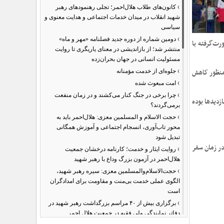
›
کانون‌های طلاب هلال‌احمر؛ تجلی رهنمودهای رهبر
شهید انقلاب در میدان خدمات اجتماعی و هدایت معنوی و
سیاسی
›
دومین شماره از دوره جدید فصلنامه «مهر و ماه»
رت‌گرفته با
منتشر شد؛ از بازاندیشی در معنای یاریگری تا روایت
مسئولیت انسانی در جهان بحران‌زده
›
 منظور کاهش
جلوه‌ای از خدمت مؤمنانه
›
امت مبعوث شده
›
چرا برخی در جنگ کنار می‌کشند و در زمان منفعت
زدیدها بوده
برمی‌گردند؟
›
حجت الاسلام و المسلمین معزی: هلال‌احمر باید به
محور تاب‌آوری، انسجام اجتماعی و آموزش همگانی
تبدیل شود
 در زمان سفر
›
روایت ایثار و خدمت؛ کارنامه درخشان جمعیت
هلال‌احمر در آزمون بزرگ وداع با رهبر شهید
›
حجت‌الاسلام‌والمسلمین معزی: سیره رهبر شهید،
الگوی عملی خدمت بی‌منت و مقاومت برای امدادگران
است
›
برگزاری بیش از ۴۰ مراسم بزرگداشت رهبر شهید در
دفاتر نمایندگی ولی فقیه در جمعیت هلال احمر