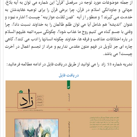
از جمله موضوعات مورد توجه در سرفصل "قرآن" این شماره می توان به آیه بلاغ،
جهانی و جاودانگی اسلام در قرآن، چرا برخی قرآن را برای توجیه عقایدشان به
خدمت می گیرند؟ و منظور از آیه "فمن ثقلت موازینه" چیست؟ اشاره نمود و
عنوان "اندیشه" هم شامل آیا می توان ظلم ظالمان را به خداوند نسبت داد؟، چرا
وقتی با جسم گناه می کنیم روح ما عذاب شود؟، چگونگی سیره ائمه علیهم السلام
در باره اختلاقات مذاهب و فرقه ها، خداوند چگونه انسانها را ادب می کند؟، گاهی
چاره ای جز تأویل در فهم متون مقدس نداریم و مراد از تجسم اعمال در آخرت
چیست؟ می باشد.
نشریه شماره 53 زاد را می توانید از طریق دریافت فایل در ادامه مطالعه فرمائید:
دریافت فایل