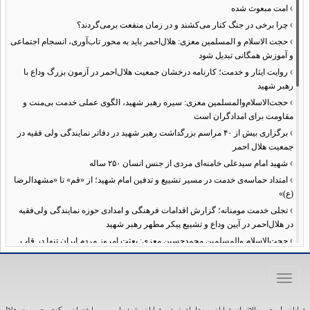
›
امت مبعوث شده
›
چرا برخی در جنگ کنار می‌کشند و در زمان منفعت برمی‌گردند؟
›
حجت الاسلام و المسلمین معزی: هلال‌احمر باید به محور تاب‌آوری، انسجام اجتماعی
و آموزش همگانی تبدیل شود
›
روایت ایثار و خدمت؛ کارنامه درخشان جمعیت هلال‌احمر در آزمون بزرگ وداع با
رهبر شهید
›
حجت‌الاسلام‌والمسلمین معزی: سیره رهبر شهید، الگوی عملی خدمت بی‌منت و
مقاومت برای امدادگران است
›
برگزاری بیش از ۴۰ مراسم بزرگداشت رهبر شهید در دفاتر نمایندگی ولی فقیه در
جمعیت هلال احمر
›
شهید امام سیدعلی خامنه‌ای مردی از جنس انسان ۲۵۰ ساله
›
امتداد حماسه‌ی خدمت در مسیر تشییع و تدفین امام شهید؛ از «قم» تا «مشهدالرضا
(ع)»
›
تجلی خدمت مومنانه؛ گزارش اقدامات فرهنگی و امدادی حوزه نمایندگی ولی‌فقیه
در هلال‌احمر در آیین وداع و تشییع پیکر مطهر رهبر شهید
›
حجت‌الاسلام والمسلمین محمدحسین معزی: بعثت امروز مردم ایران تنها در قاب
قیام عاشورا قابل تفسیر است
›
آمادگی همه‌جانبه معاونت فرهنگی حوزه نمایندگی ولی‌فقیه هلال‌احمر برای
Toggle
خدمت‌رسانی در مراسم تشییع پیکر مطهر رهبر شهید
navigation
›
طنین نوای حسینی در ساختمان صلح؛ ویژه‌برنامه‌های عزاداری دهه اول محرم در