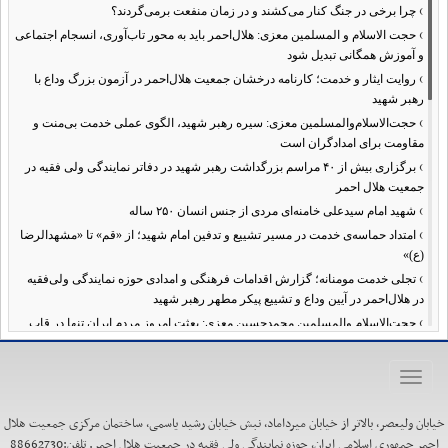
›
چرا برخی در جنگ کنار می‌کشند و در زمان منفعت برمی‌گردند؟
›
حجت الاسلام و المسلمین معزی: هلال‌احمر باید به محور تاب‌آوری، انسجام اجتماعی
و آموزش همگانی تبدیل شود
›
روایت ایثار و خدمت؛ کارنامه درخشان جمعیت هلال‌احمر در آزمون بزرگ وداع با
رهبر شهید
›
حجت‌الاسلام‌والمسلمین معزی: سیره رهبر شهید، الگوی عملی خدمت بی‌منت و
مقاومت برای امدادگران است
›
برگزاری بیش از ۴۰ مراسم بزرگداشت رهبر شهید در دفاتر نمایندگی ولی فقیه در
جمعیت هلال احمر
›
شهید امام سیدعلی خامنه‌ای مردی از جنس انسان ۲۵۰ ساله
›
امتداد حماسه‌ی خدمت در مسیر تشییع و تدفین امام شهید؛ از «قم» تا «مشهدالرضا
(ع)»
›
تجلی خدمت مومنانه؛ گزارش اقدامات فرهنگی و امدادی حوزه نمایندگی ولی‌فقیه
در هلال‌احمر در آیین وداع و تشییع پیکر مطهر رهبر شهید
›
حجت‌الاسلام والمسلمین محمدحسین معزی: بعثت امروز مردم ایران تنها در قاب
قیام عاشورا قابل تفسیر است
›
آمادگی همه‌جانبه معاونت فرهنگی حوزه نمایندگی ولی‌فقیه هلال‌احمر برای
Toggle
خدمت‌رسانی در مراسم تشییع پیکر مطهر رهبر شهید
navigation
›
طنین نوای حسینی در ساختمان صلح؛ ویژه‌برنامه‌های عزاداری دهه اول محرم در
خیابان ولیعصر، بالاتر از خیابان میرداماد، نبش خیابان رشید یاسمی، ساختمان مرکزی جمعیت هلال
هلال‌احمر آغاز شد
احمر جمهوری اسلامی ایران، حوزه نمایندگی ولی فقیه در جمعیت هلال احمر. تلفن:88662730