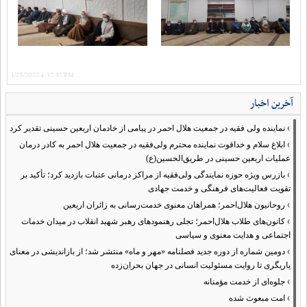
1/23/2022 4:32:32 PM
آخرین اخبار
›
نماینده ولی فقیه در جمعیت هلال احمر در پیامی از خادمان اربعین حسینی تقدیر کرد
›
ابلاغ سلام و خداقوت نماینده محترم ولی‌فقیه در جمعیت هلال احمر به کادر درمان
عملیات اربعین حسینی در طریق‌الحسین(ع)
›
بازرس ویژه حوزه نمایندگی ولی‌فقیه از مراکز درمانی عتبات بازدید کرد؛ تأکید بر
تقویت فعالیت‌های فرهنگی و خدمت جهادی
›
روحانیون هلال‌احمر؛ همراهان معنوی خدمت‌رسانی به زائران اربعین
›
کانون‌های طلاب هلال‌احمر؛ تجلی رهنمودهای رهبر شهید انقلاب در میدان خدمات
اجتماعی و هدایت معنوی و سیاسی
›
دومین شماره از دوره جدید فصلنامه «مهر و ماه» منتشر شد؛ از بازاندیشی در معنای
یاریگری تا روایت مسئولیت انسانی در جهان بحران‌زده
›
جلوه‌ای از خدمت مؤمنانه
›
امت مبعوث شده