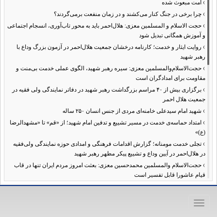
›
امت مبعوث شده
›
چرا برخی در جنگ کنار می‌کشند و در زمان منفعت برمی‌گردند؟
›
حجت الاسلام و المسلمین معزی: هلال‌احمر باید به محور تاب‌آوری، انسجام اجتماعی
و آموزش همگانی تبدیل شود
›
روایت ایثار و خدمت؛ کارنامه درخشان جمعیت هلال‌احمر در آزمون بزرگ وداع با
رهبر شهید
›
حجت‌الاسلام‌والمسلمین معزی: سیره رهبر شهید، الگوی عملی خدمت بی‌منت و
مقاومت برای امدادگران است
›
برگزاری بیش از ۴۰ مراسم بزرگداشت رهبر شهید در دفاتر نمایندگی ولی فقیه در
جمعیت هلال احمر
›
شهید امام سیدعلی خامنه‌ای مردی از جنس انسان ۲۵۰ ساله
›
امتداد حماسه‌ی خدمت در مسیر تشییع و تدفین امام شهید؛ از «قم» تا «مشهدالرضا
(ع)»
›
تجلی خدمت مومنانه؛ گزارش اقدامات فرهنگی و امدادی حوزه نمایندگی ولی‌فقیه
در هلال‌احمر در آیین وداع و تشییع پیکر مطهر رهبر شهید
›
حجت‌الاسلام والمسلمین محمدحسین معزی: بعثت امروز مردم ایران تنها در قاب
قیام عاشورا قابل تفسیر است
›
آمادگی همه‌جانبه معاونت فرهنگی حوزه نمایندگی ولی‌فقیه هلال‌احمر برای
خدمت‌رسانی در مراسم تشییع پیکر مطهر رهبر شهید
Toggle
›
طنین نوای حسینی در ساختمان صلح؛ ویژه‌برنامه‌های عزاداری دهه اول محرم در
navigation