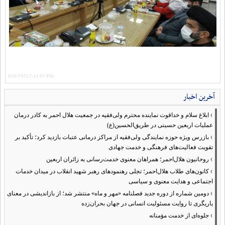
9/18/2021 2:41:02 PM
آخرین اخبار
›
ابلاغ سلام و خداقوت نماینده محترم ولی‌فقیه در جمعیت هلال احمر به کادر درمان
عملیات اربعین حسینی در طریق‌الحسین(ع)
›
بازرس ویژه حوزه نمایندگی ولی‌فقیه از مراکز درمانی عتبات بازدید کرد؛ تأکید بر
تقویت فعالیت‌های فرهنگی و خدمت جهادی
›
روحانیون هلال‌احمر؛ همراهان معنوی خدمت‌رسانی به زائران اربعین
›
کانون‌های طلاب هلال‌احمر؛ تجلی رهنمودهای رهبر شهید انقلاب در میدان خدمات
اجتماعی و هدایت معنوی و سیاسی
›
دومین شماره از دوره جدید فصلنامه «مهر و ماه» منتشر شد؛ از بازاندیشی در معنای
یاریگری تا روایت مسئولیت انسانی در جهان بحران‌زده
›
جلوه‌ای از خدمت مؤمنانه