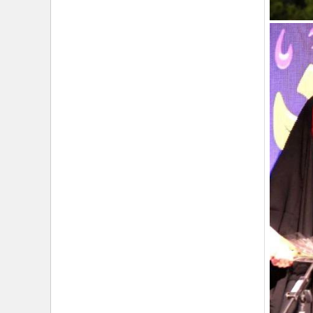
›
۱۰۰ روز اقتدارِ میدانی؛ حماسهِ ماندن در عهدِ نصرت
›
تأکید حجت‌الاسلام‌والمسلمین معزی بر تدوین محتوای
کاربردی و ترویج «هلال‌شناسی»/ مشارکت بیش از ۱۳
هزار امدادگر در دوره‌های معرفتی
›
تشریح برنامه‌های سفر معاون فرهنگی حوزه نمایندگی
ولی‌فقیه هلال‌احمر به استان گلستان/ از تجلیل نجاتگران
بندر ترکمن تا دیدار با خانواده شهید «علیرضا خمر»
›
بازخوانی شخصیت و مکتب امام خمینی از منظر رهبر
شهید/ حجت الاسلام معزی: امام خمینی فقط متعلق به
ایران نبود؛ او جهان اسلام را تکان داد
›
اسامی برندگان مسابقه کشوری «نگارش شب‌های
بعثت» اعلام شد/ پیشتازی کرمانشاه و خراسان رضوی در
مشارکت