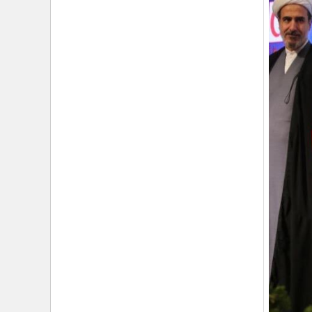
›
شهید امام سیدعلی خامنه‌ای مردی از جنس انسان ۲۵۰
ساله
›
امتداد حماسه‌ی خدمت در مسیر تشییع و تدفین امام
شهید؛ از «قم» تا «مشهدالرضا (ع)»
›
تجلی خدمت مومنانه؛ گزارش اقدامات فرهنگی و
امدادی حوزه نمایندگی ولی‌فقیه در هلال‌احمر در آیین وداع
و تشییع پیکر مطهر رهبر شهید
›
حجت‌الاسلام والمسلمین محمدحسین معزی: بعثت
امروز مردم ایران تنها در قاب قیام عاشورا قابل تفسیر
است
›
آمادگی همه‌جانبه معاونت فرهنگی حوزه نمایندگی
ولی‌فقیه هلال‌احمر برای خدمت‌رسانی در مراسم تشییع
پیکر مطهر رهبر شهید
›
طنین نوای حسینی در ساختمان صلح؛ ویژه‌برنامه‌های
عزاداری دهه اول محرم در هلال‌احمر آغاز شد
›
نماینده ولی‌فقیه در هلال‌احمر: حراست اثرگذار، پشتوانه
سرمایه اجتماعی است / هدف حکومت اسلامی، ساخت
جامعه‌ای برای «خلیفه‌الله» شدن انسان‌هاست
›
تأکید نماینده ولی‌فقیه در هلال‌احمر بر هدفمندی
برنامه‌های محرم / عزاداری‌ها نیازمند توجه همزمان به
ابعاد «معرفتی» و «عاطفی» است