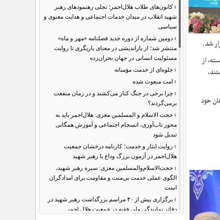
›
کانون‌های طلاب هلال‌احمر؛ تجلی رهنمودهای رهبر
شهید انقلاب در میدان خدمات اجتماعی و هدایت معنوی و
سیاسی
›
دومین شماره از دوره جدید فصلنامه «مهر و ماه»
ار شد.
منتشر شد؛ از بازاندیشی در معنای یاریگری تا روایت
ته، از
مسئولیت انسانی در جهان بحران‌زده
›
تند،
جلوه‌ای از خدمت مؤمنانه
›
امت مبعوث شده
›
چرا برخی در جنگ کنار می‌کشند و در زمان منفعت
عان خود
برمی‌گردند؟
›
حجت الاسلام و المسلمین معزی: هلال‌احمر باید به
محور تاب‌آوری، انسجام اجتماعی و آموزش همگانی
تبدیل شود
›
روایت ایثار و خدمت؛ کارنامه درخشان جمعیت
هلال‌احمر در آزمون بزرگ وداع با رهبر شهید
›
حجت‌الاسلام‌والمسلمین معزی: سیره رهبر شهید،
الگوی عملی خدمت بی‌منت و مقاومت برای امدادگران
است
›
برگزاری بیش از ۴۰ مراسم بزرگداشت رهبر شهید در
دفاتر نمایندگی ولی فقیه در جمعیت هلال احمر