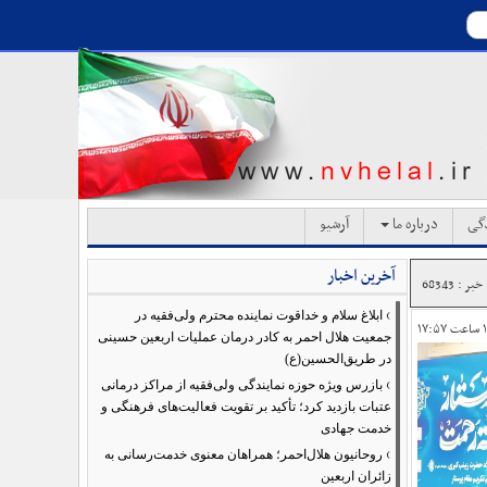
دگی
درباره ما
آرشیو
آخرین اخبار
ر : 68343
›
ابلاغ سلام و خداقوت نماینده محترم ولی‌فقیه در
جمعیت هلال احمر به کادر درمان عملیات اربعین حسینی
در طریق‌الحسین(ع)
›
بازرس ویژه حوزه نمایندگی ولی‌فقیه از مراکز درمانی
عتبات بازدید کرد؛ تأکید بر تقویت فعالیت‌های فرهنگی و
خدمت جهادی
›
روحانیون هلال‌احمر؛ همراهان معنوی خدمت‌رسانی به
زائران اربعین