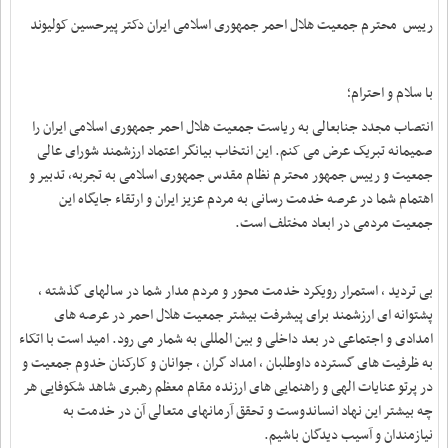
رییس محترم جمعیت هلال احمر جمهوری اسلامی ایران دکتر پیرحسین کولیوند
با سلام و احترام؛
انتصاب مجدد جنابعالی به ریاست جمعیت هلال احمر جمهوری اسلامی ایران را
صمیمانه تبریک عرض می کنم. این انتخاب بیانگر اعتماد ارزشمند شورای عالی
جمعیت و رییس جمهور محترم نظام مقدس جمهوری اسلامی به تجربه، تدبیر و
اهتمام شما در عرصه خدمت رسانی به مردم عزیز ایران و ارتقاء جایگاه این
جمعیت مردمی در ابعاد مختلف است.
بی تردید ، استمرار رویکرد خدمت محور و مردم مدار شما در سالهای گذشته ،
پشتوانه ای ارزشمند برای پیشرفت بیشتر جمعیت هلال احمر در عرصه های
امدادی و اجتماعی در بعد داخلی و بین المللی به شمار می رود. امید است با اتکاء
به ظرفیت های گسترده داوطلبان ، امداد گران ، جوانان و کارکنان خدوم جمعیت و
در پرتو عنایات الهی و راهنمایی های ارزنده مقام معظم رهبری شاهد شکوفایی هر
چه بیشتر این نهاد انساندوست و تحقق آرمانهای متعالی آن در خدمت به
نیازمندان و آسیب دیدگان باشیم.