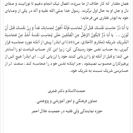
همان مقدار که کار خلاف از ما سرزده، اعمال نیک انجام دهیم تا نورانیت و صفاى
دل و جان او به حال اول برگردد. رسول خدا صلی الله علیه و آله در یکى از وصایاى
خود به ابوذر غفارى می فرماید
:
یَا أَبَا ذَرٍّ حَاسِبْ نَفْسَکَ قَبْلَ أَنْ تُحَاسَبَ فَإِنَّهُ أَهْوَنُ لِحِسَابِکَ غَداً وَ زِنْ نَفْسَکَ قَبْلَ أَنْ
تُوزَنَ … َ یَا أَبَا ذَرٍّ لایَکُونُ الرَّجُلُ مِنَ الْمُتَّقِینَ حَتَّى یُحَاسِبَ نَفْسَهُ أَشَدَّ مِنْ مُحَاسَبَةِ
الشَّرِیکِ شَرِیکَه (مکارم الأخلاق، ص465) اى اباذر! پیش از آنکه مورد محاسبه قرار
گیرى، به حساب نفس خود رسیدگى کن؛ زیرا این کار حساب قیامت تو را آسان‏تر
می کند؛ و قبل از آنکه تو را ارزیابى کنند خود را ارزیابى کن… اى اباذر! هیچ کس از
پرهیزکاران محسوب نمىیشود، جز اینکه نفس خود را محاسبه کند، سخت‏ تر از
حسابرسى شریک نسبت به شریک خود
.
حجت‌الاسلام دکتر فجری
معاون فرهنگی و امور آموزشی و پژوهشی
حوزه نمایندگی ‌ولی فقیه در جمعیت هلال احمر