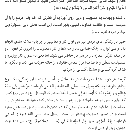
فَأَقِمْ وَجْهَکَ لِلدِّینِ حَنِیفاً فِطْرَتَ اللَّهِ الَّتِی فَطَرَ النَّاسَ عَلَیْها لا تَبْدِیلَ لِخَلْقِ اللَّهِ ذلِکَ
الدِّینُ الْقَیِّمُ وَ لکِنَّ أَکْثَرَ النَّاسِ لا یَعْلَمُونَ‏ (روم: 30)
با تمام وجودت به معنویت و دین، روى آور؛ به آن فطرتى که خداوند، مردم را با آن
سرشته است و خلقت خداوند، تغییرناپذیر است. این است همان دین استوار؛ ولى
بیشتر مردم نمی‏دانند
).
حتی در زندگی های فردی نیز می توان کار و فعالیتی را بر پایه ملاک مادی انجام
داد و می توان با رنگ خدایی دادن به همان کار، معنویت را افزون تر نمود. دو
کارمند، کارگر، مغازه دار بر سر کار حاضر می شوند اما یکی به عنوان کار روزمره و
مسئولیت شغلی و با هدف امراز معاش خانواده از خانه حرکت می کند و دیگری با
هدف گره گشایی و مشکل گشایی از مردم
.
گرچه هر دو با هدف دریافت درآمد حلال و تأمین هزینه های زندگی، یک نوع
پاداش دارند [چنانکه رسول خدا صلی الله علیه و آله می فرماید: مَنْ‏ سَعَى‏ فِی‏ نَفَقَةِ
عِیَالِهِ‏ وَ وَالِدَیْهِ فَهُوَ کَالْمُجَاهِدِ فِی سَبِیلِ اللَّه‏ (مستدرک الوسائل، ج‏13، ص 55) کسى
که براى تأمین هزینه خانواده‏اش و پدر و مادرش تلاش کند، همانند مجاهدِ در راه
خداست]؛ اما فرد دوم به خاطر نیتی که در ذهن دارند با پاداش مضاعفی روبرو
است و در مسیر معنویت پیشتاز تر است. رسول خدا صلی الله علیه و آله می
فرماید: نِیَّةُ الْمُؤْمِنِ خَیْرٌ مِنْ‏ عَمَلِه‏ (الکافی (ط – الإسلامیة)، ج‏2، ص 84) نیّت
مؤمن، بهتر از عمل اوست‏
.