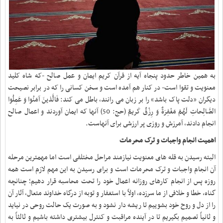
به همین خاطر حدود پنجاه آیه از قرآن کریم ایمان و عمل صالح -که شاه کلید
معنویت و تقوا است- در کنار هم آمده است و سخن کسانی را که در برابر نصیحت
دیگران «دلت پاک باشد» را بر زبان می رانند، باطل می کند: فَالَّذینَ آمَنُوا وَ عَمِلُوا
الصَّالِحاتِ لَهُمْ مَغْفِرَةٌ وَ رِزْقٌ کَریمٌ (حج: 50) آنها که ایمان آوردند و اعمال صالح
انجام دادند، آمرزش و روزى پر ارزشى براى آنهاست‏
.
اهمیت انجام واجبات و ترک محرمات
البته رسیدن به قله های معنویت نیازمند مراحل مختلفی است اما مهمترین مرحله
آن انجام واجبات و ترک محرمات است و برای رسیدن به این مهم لازم است همه
روزه پس از انجام کارهاى روزانه اعمال خود را تحت محاسبه قرار دهیم؛ چنانچه
گناه، خطا و خلافى از ما سرزده، اولاً با استغفار و توبه از درگاه خداوند متعال، آثار آن
را از دل و روح خود بشوییم تا ریشه‏ دار نشود و به صورت یک حالت روحى در نیاید
و ثانیاً تصمیم بگیریم تا در آینده مراقبت و کنترل بیشتری داشته باشیم و ثالثاً به