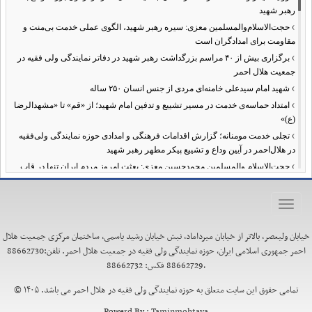
رهبر شهید
›
حجت‌الاسلام‌والمسلمین معزی: سیره رهبر شهید، الگوی عملی خدمت بی‌منت و
مقاومت برای امدادگران است
›
برگزاری بیش از ۴۰ مراسم بزرگداشت رهبر شهید در دفاتر نمایندگی ولی فقیه در
جمعیت هلال احمر
›
شهید امام سیدعلی خامنه‌ای مردی از جنس انسان ۲۵۰ ساله
›
امتداد حماسه‌ی خدمت در مسیر تشییع و تدفین امام شهید؛ از «قم» تا «مشهدالرضا
(ع)»
›
تجلی خدمت مومنانه؛ گزارش اقدامات فرهنگی و امدادی حوزه نمایندگی ولی‌فقیه
در هلال‌احمر در آیین وداع و تشییع پیکر مطهر رهبر شهید
›
حجت‌الاسلام والمسلمین محمدحسین معزی: بعثت امروز مردم ایران تنها در قاب
قیام عاشورا قابل تفسیر است
›
آمادگی همه‌جانبه معاونت فرهنگی حوزه نمایندگی ولی‌فقیه هلال‌احمر برای
Toggle
خدمت‌رسانی در مراسم تشییع پیکر مطهر رهبر شهید
navigation
›
طنین نوای حسینی در ساختمان صلح؛ ویژه‌برنامه‌های عزاداری دهه اول محرم در
خیابان ولیعصر، بالاتر از خیابان میرداماد، نبش خیابان رشید یاسمی، ساختمان مرکزی جمعیت هلال
هلال‌احمر آغاز شد
احمر جمهوری اسلامی ایران، حوزه نمایندگی ولی فقیه در جمعیت هلال احمر. تلفن:88662730
›
نماینده ولی‌فقیه در هلال‌احمر: حراست اثرگذار، پشتوانه سرمایه اجتماعی است /
،88662729 فکس: 88662732
هدف حکومت اسلامی، ساخت جامعه‌ای برای «خلیفه‌الله» شدن انسان‌هاست
›
تمامی حقوق این سایت متعلق به حوزه نمایندگی ولی فقیه در هلال احمر می باشد. ۱۴۰۵ ©
تأکید نماینده ولی‌فقیه در هلال‌احمر بر هدفمندی برنامه‌های محرم / عزاداری‌ها
نیازمند توجه همزمان به ابعاد «معرفتی» و «عاطفی» است