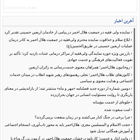
4/24/2022 10:34:23 AM
آخرین اخبار
›
نماینده ولی فقیه در جمعیت هلال احمر در پیامی از خادمان اربعین حسینی تقدیر کرد
›
ابلاغ سلام و خداقوت نماینده محترم ولی‌فقیه در جمعیت هلال احمر به کادر درمان
عملیات اربعین حسینی در طریق‌الحسین(ع)
›
بازرس ویژه حوزه نمایندگی ولی‌فقیه از مراکز درمانی عتبات بازدید کرد؛ تأکید بر
تقویت فعالیت‌های فرهنگی و خدمت جهادی
›
روحانیون هلال‌احمر؛ همراهان معنوی خدمت‌رسانی به زائران اربعین
›
کانون‌های طلاب هلال‌احمر؛ تجلی رهنمودهای رهبر شهید انقلاب در میدان خدمات
اجتماعی و هدایت معنوی و سیاسی
›
دومین شماره از دوره جدید فصلنامه «مهر و ماه» منتشر شد؛ از بازاندیشی در معنای
یاریگری تا روایت مسئولیت انسانی در جهان بحران‌زده
›
جلوه‌ای از خدمت مؤمنانه
›
امت مبعوث شده
›
چرا برخی در جنگ کنار می‌کشند و در زمان منفعت برمی‌گردند؟
›
حجت الاسلام و المسلمین معزی: هلال‌احمر باید به محور تاب‌آوری، انسجام اجتماعی
و آموزش همگانی تبدیل شود
›
روایت ایثار و خدمت؛ کارنامه درخشان جمعیت هلال‌احمر در آزمون بزرگ وداع با