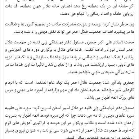
اگر حادثه ای در یک منطقه رخ دهد اعضای خانه هلال همان منطقه، اقدامات
ارزیابی حادثه و امداد رسانی را انجام می دهند
.
وی خاطر نشان کرد: توسعه و تقویت مشارکت طلاب در تصمیم گیری ها و فعالیت
ها در پیشبرد اهداف جمعیت هلال احمر می تواند نقش مهمی را داشته باشد
.
حجت‌الاسلام علی اکبر جعفری مسئول دفتر نمایندگی ولی فقیه در جمعیت هلال
احمر استان نیز در ادامه گفت، خانه های هلال با برگزاری دوره های آموزشی و
ارتقای فرهنگ امدادی و داوطلبی بر پایه اصول و اهداف سازمانی و با تکیه بر آموزه
های دینی، بسیار ارزشمند می باشد و از نمایان شدن تاثیرات این خدمات در
سال‌های آتی خبرهای خوبی خواهیم شنید
.
جعفری یاد آور شد: جمعیت هلال احمر یک نهاد عام المنفعه است که با انجام
کارهای خیر خواهانه به همه نشان داد این مهم برگرفته از آموزه های دینی و درس
های بزرگ ائمه اطهار می باشد
.
مسئول دفتر نمایندگی ولی فقیه در هلال احمر استان تصریح کرد: حوزه های علمیه
سیره علمای دینی را ادامه می دهند چرا که این سیره توسط ائمه اطهار به بشریت
ارمغان داده شده است و طلاب بزرگوار در این عرصه با فراگیری آموزش های لازم
که توسط جمعیت هلال احمر ارائه می شود می توانند به عنوان نیروی بسیار
ارزشمند در این عرصه خدمات رسانی کنند
.