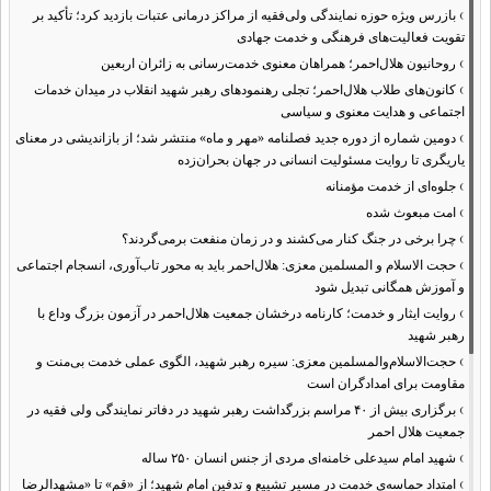
›
بازرس ویژه حوزه نمایندگی ولی‌فقیه از مراکز درمانی عتبات بازدید کرد؛ تأکید بر
تقویت فعالیت‌های فرهنگی و خدمت جهادی
›
روحانیون هلال‌احمر؛ همراهان معنوی خدمت‌رسانی به زائران اربعین
›
کانون‌های طلاب هلال‌احمر؛ تجلی رهنمودهای رهبر شهید انقلاب در میدان خدمات
اجتماعی و هدایت معنوی و سیاسی
›
دومین شماره از دوره جدید فصلنامه «مهر و ماه» منتشر شد؛ از بازاندیشی در معنای
یاریگری تا روایت مسئولیت انسانی در جهان بحران‌زده
›
جلوه‌ای از خدمت مؤمنانه
›
امت مبعوث شده
›
چرا برخی در جنگ کنار می‌کشند و در زمان منفعت برمی‌گردند؟
›
حجت الاسلام و المسلمین معزی: هلال‌احمر باید به محور تاب‌آوری، انسجام اجتماعی
و آموزش همگانی تبدیل شود
›
روایت ایثار و خدمت؛ کارنامه درخشان جمعیت هلال‌احمر در آزمون بزرگ وداع با
رهبر شهید
›
حجت‌الاسلام‌والمسلمین معزی: سیره رهبر شهید، الگوی عملی خدمت بی‌منت و
مقاومت برای امدادگران است
›
برگزاری بیش از ۴۰ مراسم بزرگداشت رهبر شهید در دفاتر نمایندگی ولی فقیه در
جمعیت هلال احمر
›
شهید امام سیدعلی خامنه‌ای مردی از جنس انسان ۲۵۰ ساله
›
امتداد حماسه‌ی خدمت در مسیر تشییع و تدفین امام شهید؛ از «قم» تا «مشهدالرضا