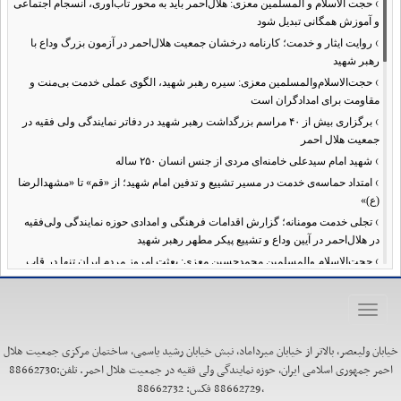
›
حجت الاسلام و المسلمین معزی: هلال‌احمر باید به محور تاب‌آوری، انسجام اجتماعی
و آموزش همگانی تبدیل شود
›
روایت ایثار و خدمت؛ کارنامه درخشان جمعیت هلال‌احمر در آزمون بزرگ وداع با
رهبر شهید
›
حجت‌الاسلام‌والمسلمین معزی: سیره رهبر شهید، الگوی عملی خدمت بی‌منت و
مقاومت برای امدادگران است
›
برگزاری بیش از ۴۰ مراسم بزرگداشت رهبر شهید در دفاتر نمایندگی ولی فقیه در
جمعیت هلال احمر
›
شهید امام سیدعلی خامنه‌ای مردی از جنس انسان ۲۵۰ ساله
›
امتداد حماسه‌ی خدمت در مسیر تشییع و تدفین امام شهید؛ از «قم» تا «مشهدالرضا
(ع)»
›
تجلی خدمت مومنانه؛ گزارش اقدامات فرهنگی و امدادی حوزه نمایندگی ولی‌فقیه
در هلال‌احمر در آیین وداع و تشییع پیکر مطهر رهبر شهید
›
حجت‌الاسلام والمسلمین محمدحسین معزی: بعثت امروز مردم ایران تنها در قاب
قیام عاشورا قابل تفسیر است
›
آمادگی همه‌جانبه معاونت فرهنگی حوزه نمایندگی ولی‌فقیه هلال‌احمر برای
Toggle
خدمت‌رسانی در مراسم تشییع پیکر مطهر رهبر شهید
navigation
›
طنین نوای حسینی در ساختمان صلح؛ ویژه‌برنامه‌های عزاداری دهه اول محرم در
خیابان ولیعصر، بالاتر از خیابان میرداماد، نبش خیابان رشید یاسمی، ساختمان مرکزی جمعیت هلال
هلال‌احمر آغاز شد
احمر جمهوری اسلامی ایران، حوزه نمایندگی ولی فقیه در جمعیت هلال احمر. تلفن:88662730
›
نماینده ولی‌فقیه در هلال‌احمر: حراست اثرگذار، پشتوانه سرمایه اجتماعی است /
،88662729 فکس: 88662732
هدف حکومت اسلامی، ساخت جامعه‌ای برای «خلیفه‌الله» شدن انسان‌هاست