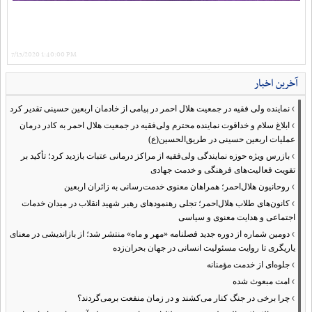
7/15/2020 1:40:00 PM
آخرین اخبار
›
نماینده ولی فقیه در جمعیت هلال احمر در پیامی از خادمان اربعین حسینی تقدیر کرد
›
ابلاغ سلام و خداقوت نماینده محترم ولی‌فقیه در جمعیت هلال احمر به کادر درمان
عملیات اربعین حسینی در طریق‌الحسین(ع)
›
بازرس ویژه حوزه نمایندگی ولی‌فقیه از مراکز درمانی عتبات بازدید کرد؛ تأکید بر
تقویت فعالیت‌های فرهنگی و خدمت جهادی
›
روحانیون هلال‌احمر؛ همراهان معنوی خدمت‌رسانی به زائران اربعین
›
کانون‌های طلاب هلال‌احمر؛ تجلی رهنمودهای رهبر شهید انقلاب در میدان خدمات
اجتماعی و هدایت معنوی و سیاسی
›
دومین شماره از دوره جدید فصلنامه «مهر و ماه» منتشر شد؛ از بازاندیشی در معنای
یاریگری تا روایت مسئولیت انسانی در جهان بحران‌زده
›
جلوه‌ای از خدمت مؤمنانه
›
امت مبعوث شده
›
چرا برخی در جنگ کنار می‌کشند و در زمان منفعت برمی‌گردند؟