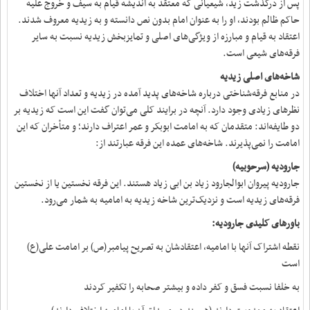
پس از درگذشت زید، شیعیانی که معتقد به اندیشه قیام به سیف و خروج علیه
حاکم ظالم بودند، او را به عنوان امام بدون نص دانسته و به زیدیه معروف شدند.
اعتقاد به قیام و مبارزه از ویژگی‌های اصلی و تمایزبخش زیدیه نسبت به سایر
فرقه‌های شیعی است.
شاخه‌های اصلی زیدیه
در منابع فرقه‌شناختی درباره شاخه‌های پدید آمده در زیدیه و تعداد آنها اختلاف
نظرهای زیادی وجود دارد. آنچه در برایند کلی می‌توان گفت این است که زیدیه بر
دو طایفه‌اند: متقدمان که به امامت ابوبکر و عمر اعتراف دارند؛ و متأخران که این
امامت را نمی‌پذیرند. شاخه‌های عمده این فرقه عبارتند از:
جارودیه (سرحوبیه)
جارودیه پیروان ابوالجارود زیاد بن ابی زیاد هستند. این فرقه نخستین یا از نخستین
فرقه‌های زیدیه است و نزدیک‌ترین شاخه زیدیه به امامیه به شمار می‌رود.
باورهای کلیدی جارودیه:
نقطه اشتراک آنها با امامیه، اعتقادشان به تصریح پیامبر(ص) بر امامت علی(ع)
است
به خلفا نسبت فسق و کفر داده و بیشتر صحابه را تکفیر کردند