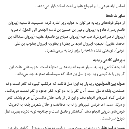
اساس آراء شرعی را بر اجماع علمای امت اسلام قرار می‌دهند.
سایر شاخه‌ها
از دیگر فرقه‌های زیدیه می‌توان به موارد زیر اشاره کرد: حسینیه، قاسمیه (پیروان
قاسم رسی)، هادویه (پیروان یحیی بن حسین بن قاسم الهادی الی الحق)، ناصریه
(پیروان ناصر اطروش)، صباحیه (پیروان صباح بن قاسم)، عقبیه (پیروان عبدالله بن
محمد عقبی)، نعیمیه (پیروان نعیم بن یمان) و یعقوبیه (پیروان یعقوب بن علی
کوفی). نوبختی هفده شاخه را برای زیدیه برمی‌شمارد.
باورهای کلامی زیدیه
اندیشه کلامی زیدیه بسیار شبیه اندیشه‌های معتزله است. شهرستانی علت این
گرایش را شاگردی زید نزد واصل بن عطا، که سرسلسله معتزله بود، می‌داند.
منزله بین المنزلتین:
زیدیان به این اصل قائلند که مرتکب کبیره نه کافر است و نه
مسلمان، بلکه فاسق است. آنان کفر را به دو گونه کفر جحود و کفر نعمت می‌دانند.
هرکس گناه کبیره‌ای انجام دهد و این کار از باب حلال دانستن آن حرام باشد، کافر
و مرتد است. اما هرکس کبیره‌ای را نه به مخالفت و حلال شمردن بلکه به تحریک
هوس‌های درونی انجام دهد، گناهکار و فاسق است و چنانچه توبه نکرده بمیرد، اهل
دوزخ نیز هست.
حسن و قبح عقلی
: زیدیه در بحث حسن و قبح، به مذهب معتزلی گرایش دارند و