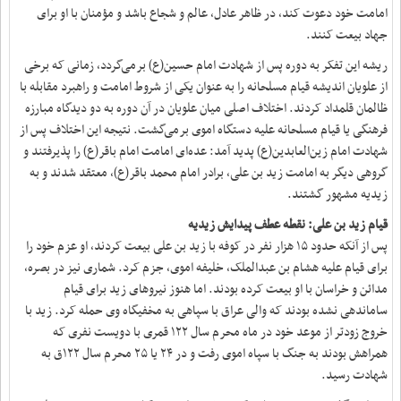
امامت خود دعوت کند، در ظاهر عادل، عالم و شجاع باشد و مؤمنان با او برای
جهاد بیعت کنند.
ریشه این تفکر به دوره پس از شهادت امام حسین(ع) برمی‌گردد، زمانی که برخی
از علویان اندیشه قیام مسلحانه را به عنوان یکی از شروط امامت و راهبرد مقابله با
ظالمان قلمداد کردند. اختلاف اصلی میان علویان در آن دوره به دو دیدگاه مبارزه
فرهنگی یا قیام مسلحانه علیه دستگاه اموی برمی‌گشت. نتیجه این اختلاف پس از
شهادت امام زین‌العابدین(ع) پدید آمد: عده‌ای امامت امام باقر(ع) را پذیرفتند و
گروهی دیگر به امامت زید بن علی، برادر امام محمد باقر(ع)، معتقد شدند و به
زیدیه مشهور گشتند.
قیام زید بن علی: نقطه عطف پیدایش زیدیه
پس از آنکه حدود ۱۵ هزار نفر در کوفه با زید بن علی بیعت کردند، او عزم خود را
برای قیام علیه هشام بن عبدالملک، خلیفه اموی، جزم کرد. شماری نیز در بصره،
مدائن و خراسان با او بیعت کرده بودند. اما هنوز نیروهای زید برای قیام
ساماندهی نشده بودند که والی عراق با سپاهی به مخفیگاه وی حمله کرد. زید با
خروج زودتر از موعد خود در ماه محرم سال ۱۲۲ قمری با دویست نفری که
همراهش بودند به جنگ با سپاه اموی رفت و در ۲۴ یا ۲۵ محرم سال ۱۲۲ق به
شهادت رسید.