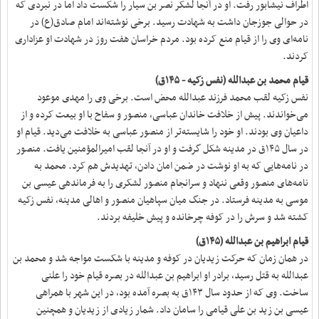
اطراف نیشابور رفت. او در آنجا لشکر نصر بن سیار را شکست داد اما در نبردی که
در حوالی جوزجان داشت به شهادت رسید. برخی نوشته‌اند امام صادق(ع) در
نامه‌ای وی را از قیام منع کرده بود. مردم خراسان هفت روز در شهادت او عزاداری
کردند.
قیام محمد بن عبدالله (نفس زکیه - ۱۴۵ق)
نفس زکیه لقب محمد فرزند عبدالله محض است. برخی وی را مهدی موعود
می‌خواندند. پیش از خلافت خاندان عباسی، منصور و سفاح با او بیعت کرده و از
داعیان وی بودند. او خود را شایسته‌تر از منصور عباسی به خلافت می‌دید. قیام او
در سال ۱۴۵ق در مدینه شکل گرفت و او در آنجا لقب امیرالمؤمنین یافت. منصور
در نامه‌هایی که به او نوشت در ضمن امان دادن، تهدیدش هم کرد. محمد به
نامه‌های منصور وقعی ننهاد و سرانجام منصور لشکری را به فرماندهی عیسی بن
موسی به مدینه فرستاد. در جنگ میان سپاهیان منصور و اهالی مدینه، نفس زکیه
کشته شد و سرش را در کوفه چرخانده و پیش خلیفه بردند.
قیام ابراهیم بن عبدالله (۱۴۵ق)
در همان زمان که حرکت زیدیان در کوفه و مدینه با شکست مواجه شد و محمد بن
عبدالله به قتل رسید، برادر او ابراهیم بن عبدالله در بصره قیام خود را علنی
ساخت. وی که از حدود سال ۱۴۳ق به بصره آمده بود، در این شهر با همراهی
عیسی بن زید بن علی قیامی را سامان داد. شمار زیادی از زیدیان و همچنین