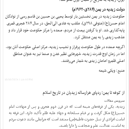
دولت زیدیه در یمن (۲۸۴ق-۱۹۶۲م)
حکومت زیدیه در یمن نخستین بار توسط یحیی بن حسین بن قاسم رسی از نوادگان
امام حسن(ع) (متوفی ۲۹۸ق)، ملقب به هادی الی‌الحق، در سال ۲۸۴ هجری قمری
پایه‌گذاری شد. او با گرفتن بیعت از مردم، صعده را مرکز حکومت خود قرار داد و
مذهب زیدی را به یمن منتقل کرد.
اگرچه صعده در طول حکومت پرفراز و نشیب زیدیه، مرکز اصلی حکومت آنان بود،
اما در زمان اوج قدرت زیدیه، شهرهایی نظیر عدن و صنعا نیز به عنوان مناطق
اصلی قلمرو امامان زیدی به شمار می‌رفتند.
منبع: ویکی شیعه
10/10/2025 7:46:58 PM
از کوفه تا یمن؛ ردپای هزارساله زیدیان در تاریخ اسلام
سرویس مقالات
زیدیه، یکی از فرقه‌های شیعه است که در قرن دوم هجری و پس از شهادت امام
حسین(ع) شکل گرفت و بر قیام مسلحانه و جهاد علیه ظلم تأکید دارد. این فرقه به
امامت افرادی از نسل حضرت فاطمه(س) معتقد است که شرایطی مانند دعوت مردم
به امامت، عدالت، علم و شجاعت را دارا باشند.