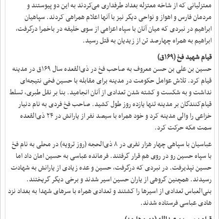
معتزلیانی که از شاخه معتزله بغداد طرفداری می‌کردند به این دو پیوستند و
مردمان فارس و اهواز و نواحی دیگر نیز با آنها اعلام همراهی کردند. سپاهیان
ابراهیم در نبردی که میان آنان با سپاه اعزامی از سوی خلیفه در باخمرا درگرفت،
ابراهیم به همراه چهارصد تن از زیدیان به قتل رسید.
قیام شهید فخ (۱۶۹ق)
حسین بن علی بن حسن معروف به صاحب فخ در ذی‌القعده سال ۱۶۹ق در مدینه
قیام کرد. تلاش عوامل حکومت در مدینه برای مقابله با حسین فخی نتیجه‌ای
نداشت و به شکست و کشته شدن تعدادی از آنان انجامید. بنا بر نقل طبری، تسلط
قیام‌کنندگان بر مدینه تنها یازده روز طول کشید. صاحب فخ فردی به نام دنیار
خزاعی را والی مدینه کرد و خود همراه با سیصد نفر از یارانش در ۲۴ ذی‌القعده
سمت مکه حرکت کرد.
عباسیان با سپاهی چهار هزار نفری در ۸ ذی‌الحجه (روز ترویه) در محلی به نام فخ
با سپاه حسین رو در روی هم قرار گرفتند. فرمانده عباسی به حسین امان داد اما
حسین نپذیرفت. در نبردی که درگرفت، حسین و عده زیادی از یارانش به شهادت
رسیدند. همچنین گروهی از یاران حسین اسیر شدند و برخی دیگر گریختند.
بنی‌العباس تعدادی از اسیرها را کشتند و تعدادی همراه با سرهای شهدا به بغداد نزد
هادی عباسی فرستاده شدند.