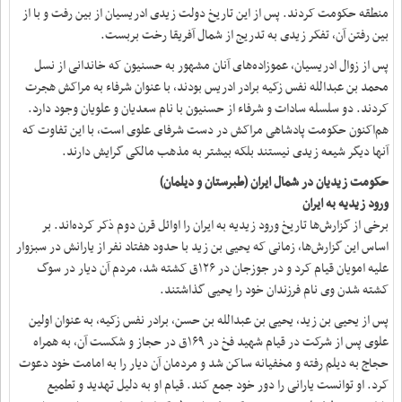
منطقه حکومت کردند. پس از این تاریخ دولت زیدی ادریسیان از بین رفت و با از
بین رفتن آن، تفکر زیدی به تدریج از شمال آفریقا رخت بربست.
پس از زوال ادریسیان، عموزاده‌های آنان مشهور به حسنیون که خاندانی از نسل
محمد بن عبدالله نفس زکیه برادر ادریس بودند، با عنوان شرفاء به مراکش هجرت
کردند. دو سلسله سادات و شرفاء از حسنیون با نام سعدیان و علویان وجود دارد.
هم‌اکنون حکومت پادشاهی مراکش در دست شرفای علوی است، با این تفاوت که
آنها دیگر شیعه زیدی نیستند بلکه بیشتر به مذهب مالکی گرایش دارند.
حکومت زیدیان در شمال ایران (طبرستان و دیلمان)
ورود زیدیه به ایران
برخی از گزارش‌ها تاریخ ورود زیدیه به ایران را اوائل قرن دوم ذکر کرده‌اند. بر
اساس این گزارش‌ها، زمانی که یحیی بن زید با حدود هفتاد نفر از یارانش در سبزوار
علیه امویان قیام کرد و در جوزجان در ۱۲۶ق کشته شد، مردم آن دیار در سوگ
کشته شدن وی نام فرزندان خود را یحیی گذاشتند.
پس از یحیی بن زید، یحیی بن عبدالله بن حسن، برادر نفس زکیه، به عنوان اولین
علوی پس از شرکت در قیام شهید فخ در ۱۶۹ق در حجاز و شکست آن، به همراه
حجاج به دیلم رفته و مخفیانه ساکن شد و مردمان آن دیار را به امامت خود دعوت
کرد. او توانست یارانی را دور خود جمع کند. قیام او به دلیل تهدید و تطمیع