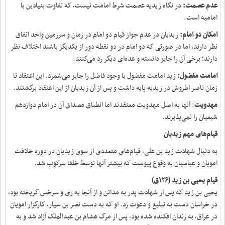
عدم عصمت:
در نگاه زیدیه عصمت شرط امامت نیست، که تفاوت بنیادین با
امامیه است.
امکان دو امام:
زیدیان در عدم جواز قیام دو امام در زمان و سرزمین واحد اتفاق
نظر دارند، اما در صورتی که دو امام در دو نقطه دور از یکدیگر باشند اختلاف نظر
دارند؛ برخی آن را جایز دانسته و عده‌ای دیگر رد می‌کنند.
امامت مفضول:
زید امامت مفضول با وجود فاضل را جایز می‌شمرد. این اعتقاد تا
زمان ناصر اطروش در زیدیه پایه داشت و پس از آن زیدیان از این اعتقاد برگشتند.
مهدویت
: آنها به اصل مهدویت معتقدند اما انطباق مصداق آن در امام دوازدهم
شیعیان را نمی‌پذیرند.
قیام‌های مهم زیدیان
به دنبال شهادت زید بن علی، قیام‌های متعددی از سوی زیدیان در دوره خلافت
امویان و عباسیان به وقوع پیوست که بیشتر آنها توسط خلفا سرکوب شد.
قیام یحیی بن زید (۱۲۶ق)
یحیی بن زید که پس از شهادت پدر به مدائن و از آنجا به ری و سرخس گریخته بود،
در خراسان دست به تبلیغ و دعوت زد. او که به دست نصر بن سیار، کارگزار امویان
در عراق، به زندان افکنده شده بود، پس از مرگ هشام بن عبدالملک آزاد شد و به