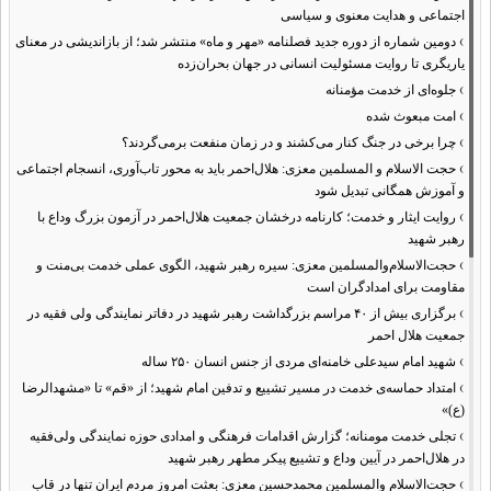
اجتماعی و هدایت معنوی و سیاسی
›
دومین شماره از دوره جدید فصلنامه «مهر و ماه» منتشر شد؛ از بازاندیشی در معنای
یاریگری تا روایت مسئولیت انسانی در جهان بحران‌زده
›
جلوه‌ای از خدمت مؤمنانه
›
امت مبعوث شده
›
چرا برخی در جنگ کنار می‌کشند و در زمان منفعت برمی‌گردند؟
›
حجت الاسلام و المسلمین معزی: هلال‌احمر باید به محور تاب‌آوری، انسجام اجتماعی
و آموزش همگانی تبدیل شود
›
روایت ایثار و خدمت؛ کارنامه درخشان جمعیت هلال‌احمر در آزمون بزرگ وداع با
رهبر شهید
›
حجت‌الاسلام‌والمسلمین معزی: سیره رهبر شهید، الگوی عملی خدمت بی‌منت و
مقاومت برای امدادگران است
›
برگزاری بیش از ۴۰ مراسم بزرگداشت رهبر شهید در دفاتر نمایندگی ولی فقیه در
جمعیت هلال احمر
›
شهید امام سیدعلی خامنه‌ای مردی از جنس انسان ۲۵۰ ساله
›
امتداد حماسه‌ی خدمت در مسیر تشییع و تدفین امام شهید؛ از «قم» تا «مشهدالرضا
(ع)»
›
تجلی خدمت مومنانه؛ گزارش اقدامات فرهنگی و امدادی حوزه نمایندگی ولی‌فقیه
در هلال‌احمر در آیین وداع و تشییع پیکر مطهر رهبر شهید
›
حجت‌الاسلام والمسلمین محمدحسین معزی: بعثت امروز مردم ایران تنها در قاب