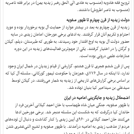
ترویج فقه هادویه (منسوب به هادی الی الحق رهبر زیدیه یمن) در برابر فقه ناصریه
(منسوب به ناصر اطروش) داشتند.
دولت زیدیه از قرن چهارم تا ظهور صفویه
زیدیه از قرن چهارم به بعد در بیشتر موارد از حمایت آل بویه برخوردار بوده و مورد
احترام و تکریم آنان قرار گرفتند. به ادعای برخی مورخان، امامان زیدی در سایه
حضور دولت آل بویه به اوج اقتدار خود رسیدند، به طوری که طبرستان، دیلم، گیلان
و گرگان را در اختیار گرفتند. یکی از مهم‌ترین فعالیت‌های زیدیه در این دوره
منازعات علمی درونی بوده است.
پس از قرن ششم هجری تا قرن هشتم، گزارشی از قیام زیدیان در شمال ایران وجود
ندارد، تا اینکه در سال ۷۷۶ق، هم‌زمان با حکومت تیمور گورکانی، سلسله آل کیا که
بر اساس برخی گزارش‌های تاریخی از زیدیه به شمار می‌رفتند، در گیلان توسط
سیدعلی بن سیدامیر کیا بنیان نهاده شد.
اضمحلال زیدیه و جایگزینی امامیه در ایران
با ظهور صفویه، جنگی میان شاه طهماسب با خان احمد گیلانی آخرین فرد از
خاندان کیا درگرفت که به شکست این سلسله منجر شد. برخی مورخین ادعا
می‌کنند خان احمد گیلانی در ۹۶۰ق آیین زیدی را کنار گذاشت و دنبال آن توده‌های
مردم از مذهب زیدی به امامیه درآمدند. با ظهور صفویه و تشیع اثنی‌عشری شدن
ایران، زیدیه به تدریج از شمال ایران محو شد.