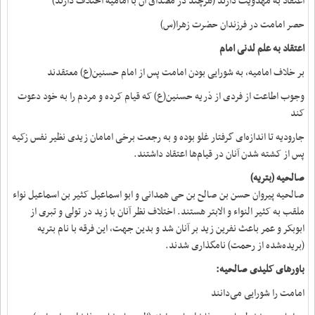
اعتقاد به مهدویت دارند (هرچند در مصداق آن با امامیه اختلاف دارند)
حصر امامت در فرزندان حضرت زهرا(س)
اعتقاد به علم لدنی امام
بر خلاف امامیه، به شورایی بودن امامت پس از امام حسنین(ع) معتقدند
وجوب اطاعت از فردی از ذریه حسنین(ع) که قیام کرده و مردم را به خود دعوت
کند
جارودیه تا اندازه‌ای گرفتار غلو بوده و به رجعت برخی امامان زیدی نظیر نفس زکیه
پس از کشته شدن آنان در قیام‌ها اعتقاد داشتند.
صالحیه (بتریه)
صالحیه پیروان حسن بن صالح بن حی همدانی و ابو اسماعیل کثیر بن اسماعیل نواء
ملقب به کثیر النواء و الابتر هستند. اختلاف نظر آنان با زید در تولی و تبری از
ابوبکر و عمر باعث نفرین زید بر آنان شد و بدین جهت، این فرقه با نام بتریه
(بریده‌شده از رحمت) نامگذاری شدند.
باورهای کلیدی صالحیه:
امامت را شورایی می‌دانند