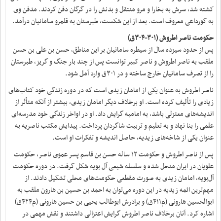
کشته شد، سرش به بخارا و مرو منتقل و بدنش را در گرگان دفن کردند. مدفن وی
به گورداعی معروف است. بعد از این شکست، طبرستان به قلمرو سامانیان درآمد.
حکومت ناصر اطروش (۳۰۱-۳۰۴ق)
پس از حدود سیزده سال از سیطره سامانیان بر این مناطق، حسن بن علی بن حسن
ملقب به ناصر اطروش و ناصر کبیر توانست پس از چند بار جنگ و گریز، طبرستان
را از تصرف سامانیان خارج ساخته و در ۳۰۱ق وارد آمل شود.
ناصر اطروش به عنوان یکی از امامان زیدی است که در دوره زندگی خود کتاب‌های
زیادی را تألیف کرده است. او برخلاف دیگر امامان زیدی، بیشتر از آنکه متأثر از
اندیشه‌های معتزلی باشد، به امامیه گرایش داد. او در اواخر زندگی خود مدرسه‌ای
علمی را بنا نهاد و به تعلیم و تربیت شاگردان پرداخت. پیدایش مکتب ناصریه به
عنوان یکی از شاخه‌های زیدیه، حاصل اندیشه و تفکرات او است.
پس از ناصر اطروش و حکومت ۱۲ ساله حسن بن قاسم پسر عموی ناصر، حکومت
علویان در ایران منحل شده و سلسله شیعی آل بویه شکل گرفت. در دوره حکومت
آل‌بویه، امامان زیدی به صورت مقطعی حکومت‌های محلی تشکیل دادند. از
مهم‌ترین ائمه زیدیه در این دوره می‌توان به احمد بن حسین بن هارون ملقب به
ابوالحسین هارونی (م۴۱۱ق) و برادرش ابوطالب یحیی بن حسین هارونی (م۴۲۴ق)
اشاره کرد. آنان برخلاف ناصر اطروش گرایش اعتزالی داشتند و نقش مهمی در