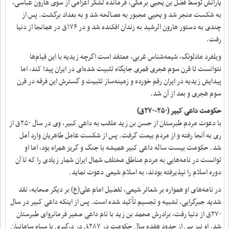
یارانش توسط فضل بن یحیی برمکی، فرمانده لشکر اعزامی از سوی هارون عباسی،
به شکست منجر شد و یحیی مجبور به مصالحه شد و به بغداد برگشت. پس از
چندی به دستور هارون الرشید به زندان افکنده شد و در ۱۷۶ق در همانجا از دنیا
رفت.
ویلفرد مادلونگ، شیعه‌شناس غربی، معتقد است اگرچه زیدیه با این قیام‌ها
نتوانست تا قرن سوم هجری قمری جایگاه تثبیت شده‌ای در ایران پیدا کند، اما
پیدایش زیدیه در ایران رقم خورده و زمینه‌ساز تثبیت و گسترش این فرقه در قرن
سوم هجری و بعد از آن شد.
حکومت داعی کبیر (۲۵۰-۲۷۰ق)
با دعوت مردم طبرستان از حسن بن زید ملقب به داعی کبیر، وی در سال ۲۵۰ق از
ری به آنجا رفته و از مردم بیعت گرفت. پس از شکست عامل طاهریان وارد آمل
شد. حکومت بیست ساله داعی کبیر همیشه با جنگ و گریز همراه بود، اما او
توانست در نامه‌هایی به مردم مناطق مختلف شمال ایران شمار زیادی را که تا آن
دوره اسلام را نپذیرفته بودند، به اسلام شیعی دعوت نماید.
در نامه‌های او همواره بر شعائر شیعی، تفضیل امام علی(ع) بر دیگر صحابه، نقد
شدید جبرگرایی، تشبیه و تجسیم تأکید شده است. پس از اینکه داعی کبیر در سال
۲۷۰ق از دنیا رفت، برادرش محمد بن زید با نام داعی صغیر فرمانروای طبرستان
شد. او نیز پس از حدود هفده سال حکومت در ۲۸۷ق در درگیری با سپاه سامانیان