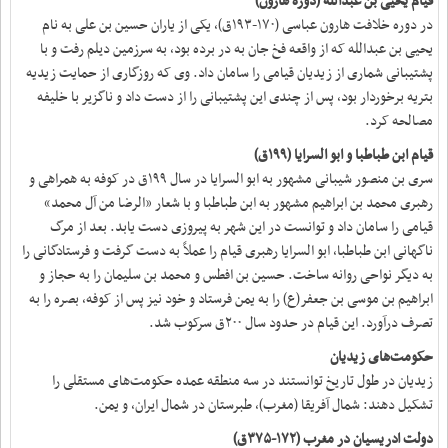
قیام یحیی بن عبدالله (دوره هارون)
در دوره خلافت هارون عباسی (۱۷۰-۱۹۳ق)، یکی از یاران حسین بن علی به نام
یحیی بن عبدالله که از واقعه فخ جان به در برده بود، به سرزمین دیلم رفت و با
پشتیبانی شماری از زیدیان قیامی را سامان داد. وی که روزگاری از حمایت زیدیه
بتریه برخوردار بود، پس از چندی این پشتیبانی را از دست داد و ناگزیر با خلیفه
مصالحه کرد.
قیام ابن طباطبا و ابو السرایا (۱۹۹ق)
سری بن منصور شیبانی مشهور به ابو السرایا در سال ۱۹۹ق در کوفه به همراهی و
رهبری محمد بن ابراهیم مشهور به ابن طباطبا و با شعار «الرضا من آل محمد»
قیامی را سامان داد و توانست در این شهر به پیروزی دست یابد. بعد از مرگ
ناگهانی ابن طباطبا، ابو السرایا رهبری قیام را عملاً به دست گرفت و فرستادگانی را
به دیگر نواحی روانه ساخت. حسین بن افطس و محمد بن سلیمان را به حجاز و
ابراهیم بن موسی بن جعفر(ع) را به یمن فرستاد و خود نیز پس از کوفه، بصره را به
تصرف درآورد. این قیام در حدود سال ۲۰۰ق سرکوب شد.
حکومت‌های زیدیان
زیدیان در طول تاریخ توانستند در سه منطقه عمده حکومت‌های مستقلی را
تشکیل دهند: شمال آفریقا (مغرب)، طبرستان در شمال ایران، و یمن.
دولت ادریسیان در مغرب (۱۷۲-۳۷۵ق)