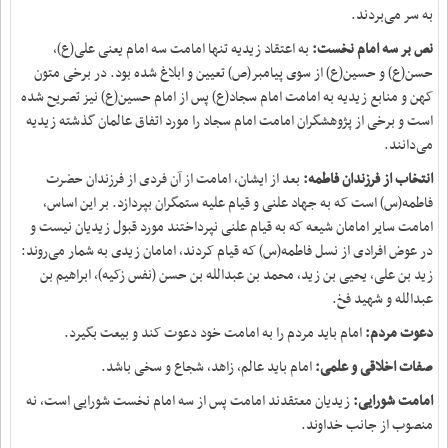
به سر می‌بردند.
نص بر سه امام نخست:
به اعتقاد زیدیه تنها امامت سه امام یعنی علی(ع)،
حسن(ع) و حسین(ع) از سوی پیامبر(ص) تعیین و ابلاغ شده بود. در برخی متون
کهن و منابع زیدیه به امامت امام سجاد(ع) پس از امام حسین(ع) نیز تصریح شده
است و برخی از پژوهشگران امامت امام سجاد را مورد اتفاق عالمان گذشته زیدیه
می‌دانند.
انتخاب از فرزندان فاطمه:
بعد از ایشان، امامت از آن فردی از فرزندان حضرت
فاطمه(س) است که به جهاد علنی و قیام علیه ستمگران بپردازد. بر این اساس،
امامت سایر امامان شیعه که به قیام علنی نپرداختند مورد قبول زیدیان نیست و
در عوض افرادی از نسل فاطمه(س) که قیام کردند، امامان زیدی به شمار می‌روند:
زید بن علی، یحیی بن زید، محمد بن عبدالله بن حسن (نفس زکیه)، ابراهیم بن
عبدالله و شهید فخ.
دعوت مردم:
امام باید مردم را به امامت خود دعوت کند و بیعت بگیرد.
صفات اخلاقی و علمی:
امام باید عالم، زاهد، شجاع و سخی باشد.
امامت شورایی:
زیدیان معتقدند امامت پس از سه امام نخست شورایی است، نه
منصوب از جانب خداوند.