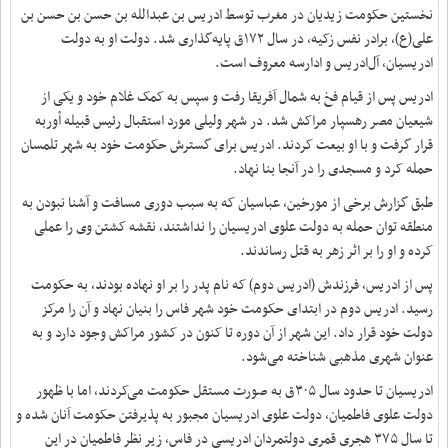
نخستین حکومت زیدیان در مغرب توسط ادریس بن عبدالله بن حسن بن حسن بن
علی(ع)، برادر نفس زکیه، در سال ۱۷۲ق پایه‌گذاری شد. دولت او به دولت
ادریسیان، آل‌ادریس و ادارسه معروف است.
ادریس پس از قیام فخ به شمال آفریقا رفت و سپس به کمک غلام خود و یکی از
شیعیان مصر رهسپار مراکش شد. در شهر ولیلی مورد استقبال رئیس قبیله أوربه
قرار گرفت و با او بیعت کردند. ادریس برای گسترش حکومت خود به شهر تلمسان
حمله کرد و مسجدی را در آنجا بنا نهاد.
طبق گزارش برخی از مورخین، عباسیان که به سبب دوری مسافت و آشنا نبودن به
منطقه توان حمله به دولت علوی ادریسیان را نداشتند، نقشه کشتن وی را عملی
کرده و او را بر اثر زهر به قتل رساندند.
پس از ادریس، فرزندش (ادریس دوم) که نام پدر را بر او نهاده بودند، به حکومت
رسید. ادریس دوم در ابتدای حکومت خود شهر فاس را بنیان نهاد و آن را مرکز
دولت خود قرار داد. این شهر از آن دوره تا کنون در کشور مراکش وجود دارد و به
عنوان شهری مذهبی شناخته می‌شود.
ادریسیان تا حدود سال ۳۰۵ق به صورت مستقل حکومت می‌کردند، اما با ظهور
دولت علوی فاطمیان، دولت علوی ادریسیان مجبور به پذیرفتن حکومت آنان شده و
تا سال ۳۷۵ هجری قمری دولتمردان ادریسی در فاس، زیر نظر فاطمیان در این