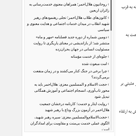
›
روحانیون هلال‌احمر؛ همراهان معنوی خدمت‌رسانی به
ه به قرب
زائران اربعین
›
کانون‌های طلاب هلال‌احمر؛ تجلی رهنمودهای رهبر
شهید انقلاب در میدان خدمات اجتماعی و هدایت معنوی و
سیاسی
مت به
›
دومین شماره از دوره جدید فصلنامه «مهر و ماه»
منتشر شد؛ از بازاندیشی در معنای یاریگری تا روایت
مسئولیت انسانی در جهان بحران‌زده
›
جلوه‌ای از خدمت مؤمنانه
›
امت مبعوث شده
›
چرا برخی در جنگ کنار می‌کشند و در زمان منفعت
برمی‌گردند؟
 مثبتی بر
›
حجت الاسلام و المسلمین معزی: هلال‌احمر باید به
محور تاب‌آوری، انسجام اجتماعی و آموزش همگانی
تبدیل شود
›
روایت ایثار و خدمت؛ کارنامه درخشان جمعیت
هلال‌احمر در آزمون بزرگ وداع با رهبر شهید
 به ارتقاء
›
حجت‌الاسلام‌والمسلمین معزی: سیره رهبر شهید،
الگوی عملی خدمت بی‌منت و مقاومت برای امدادگران
است