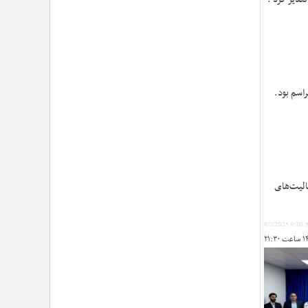
برنامه‌های محرم / عزاداری‌ها نیازمند توجه همزمان به
ابعاد «معرفتی» و «عاطفی» است
›
۱۰۰ روز اقتدارِ میدانی؛ حماسهِ ماندن در عهدِ نصرت
›
تأکید حجت‌الاسلام‌والمسلمین معزی بر تدوین محتوای
کاربردی و ترویج «هلال‌شناسی»/ مشارکت بیش از ۱۳
هزار امدادگر در دوره‌های معرفتی
اسم بود.
›
تشریح برنامه‌های سفر معاون فرهنگی حوزه نمایندگی
ولی‌فقیه هلال‌احمر به استان گلستان/ از تجلیل نجاتگران
بندر ترکمن تا دیدار با خانواده شهید «علیرضا خمر»
›
بازخوانی شخصیت و مکتب امام خمینی از منظر رهبر
شهید/ حجت الاسلام معزی: امام خمینی فقط متعلق به
ایران نبود؛ او جهان اسلام را تکان داد
الیت‌های
9/7/2025 9:30