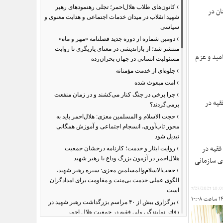
›
کانون‌های طلاب هلال‌احمر؛ تجلی رهنمودهای رهبر
ان در
شهید انقلاب در میدان خدمات اجتماعی و هدایت معنوی و
سیاسی
›
دومین شماره از دوره جدید فصلنامه «مهر و ماه»
منتشر شد؛ از بازاندیشی در معنای یاریگری تا روایت
مید و عزم
مسئولیت انسانی در جهان بحران‌زده
›
جلوه‌ای از خدمت مؤمنانه
›
امت مبعوث شده
›
چرا برخی در جنگ کنار می‌کشند و در زمان منفعت
قیه در
برمی‌گردند؟
›
حجت الاسلام و المسلمین معزی: هلال‌احمر باید به
محور تاب‌آوری، انسجام اجتماعی و آموزش همگانی
تبدیل شود
›
فقیه در
روایت ایثار و خدمت؛ کارنامه درخشان جمعیت
هلال‌احمر در آزمون بزرگ وداع با رهبر شهید
ای سازمانی
›
حجت‌الاسلام‌والمسلمین معزی: سیره رهبر شهید،
الگوی عملی خدمت بی‌منت و مقاومت برای امدادگران
7/23/2025 10:
است
›
برگزاری بیش از ۴۰ مراسم بزرگداشت رهبر شهید در
دفاتر نمایندگی ولی فقیه در جمعیت هلال احمر