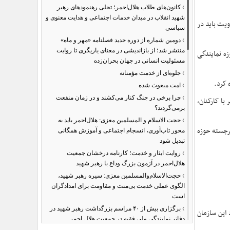
›
کانون‌های طلاب هلال‌احمر؛ تجلی رهنمودهای رهبر
شهید انقلاب در میدان خدمات اجتماعی و هدایت معنوی و
ویت باید در
سیاسی
›
دومین شماره از دوره جدید فصلنامه «مهر و ماه»
منتشر شد؛ از بازاندیشی در معنای یاریگری تا روایت
زه نمایندگی
مسئولیت انسانی در جهان بحران‌زده
›
جلوه‌ای از خدمت مؤمنانه
 کرد.
›
امت مبعوث شده
›
چرا برخی در جنگ کنار می‌کشند و در زمان منفعت
با کارکنان،
برمی‌گردند؟
›
حجت الاسلام و المسلمین معزی: هلال‌احمر باید به
رجسته حوزه
محور تاب‌آوری، انسجام اجتماعی و آموزش همگانی
تبدیل شود
›
روایت ایثار و خدمت؛ کارنامه درخشان جمعیت
هلال‌احمر در آزمون بزرگ وداع با رهبر شهید
›
حجت‌الاسلام‌والمسلمین معزی: سیره رهبر شهید،
الگوی عملی خدمت بی‌منت و مقاومت برای امدادگران
است
›
برگزاری بیش از ۴۰ مراسم بزرگداشت رهبر شهید در
 این سازمان
دفاتر نمایندگی ولی فقیه در جمعیت هلال احمر