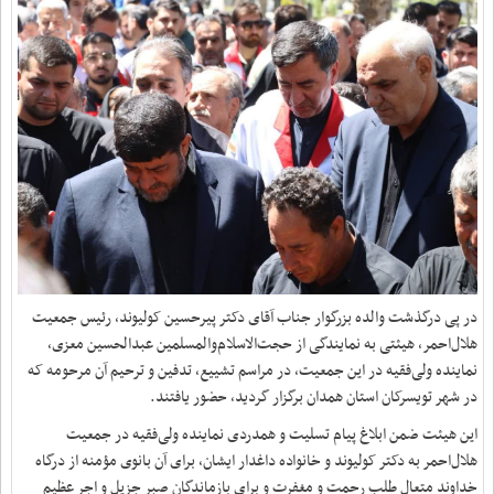
در پی درگذشت والده بزرگوار جناب آقای دکتر پیرحسین کولیوند، رئیس جمعیت
هلال‌احمر، هیئتی به نمایندگی از حجت‌الاسلام‌والمسلمین عبدالحسین معزی،
نماینده ولی‌فقیه در این جمعیت، در مراسم تشییع، تدفین و ترحیم آن مرحومه که
در شهر تویسرکان استان همدان برگزار گردید، حضور یافتند.
این هیئت ضمن ابلاغ پیام تسلیت و همدردی نماینده ولی‌فقیه در جمعیت
هلال‌احمر به دکتر کولیوند و خانواده داغدار ایشان، برای آن بانوی مؤمنه از درگاه
خداوند متعال طلب رحمت و مغفرت و برای بازماندگان صبر جزیل و اجر عظیم