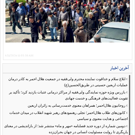
5/11/2026 11:03:39 AM
آخرین اخبار
›
ابلاغ سلام و خداقوت نماینده محترم ولی‌فقیه در جمعیت هلال احمر به کادر درمان
عملیات اربعین حسینی در طریق‌الحسین(ع)
›
بازرس ویژه حوزه نمایندگی ولی‌فقیه از مراکز درمانی عتبات بازدید کرد؛ تأکید بر
تقویت فعالیت‌های فرهنگی و خدمت جهادی
›
روحانیون هلال‌احمر؛ همراهان معنوی خدمت‌رسانی به زائران اربعین
›
کانون‌های طلاب هلال‌احمر؛ تجلی رهنمودهای رهبر شهید انقلاب در میدان خدمات
اجتماعی و هدایت معنوی و سیاسی
›
دومین شماره از دوره جدید فصلنامه «مهر و ماه» منتشر شد؛ از بازاندیشی در معنای
یاریگری تا روایت مسئولیت انسانی در جهان بحران‌زده