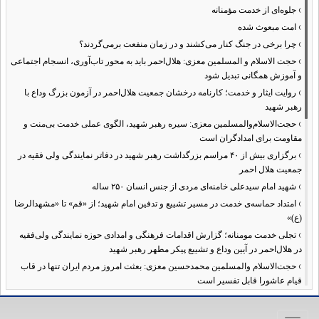
›
جلوه‌ای از خدمت مؤمنانه
›
امت مبعوث شده
›
چرا برخی در جنگ کنار می‌کشند و در زمان منفعت برمی‌گردند؟
›
حجت الاسلام و المسلمین معزی: هلال‌احمر باید به محور تاب‌آوری، انسجام اجتماعی
و آموزش همگانی تبدیل شود
›
روایت ایثار و خدمت؛ کارنامه درخشان جمعیت هلال‌احمر در آزمون بزرگ وداع با
رهبر شهید
›
حجت‌الاسلام‌والمسلمین معزی: سیره رهبر شهید، الگوی عملی خدمت بی‌منت و
مقاومت برای امدادگران است
›
برگزاری بیش از ۴۰ مراسم بزرگداشت رهبر شهید در دفاتر نمایندگی ولی فقیه در
جمعیت هلال احمر
›
شهید امام سیدعلی خامنه‌ای مردی از جنس انسان ۲۵۰ ساله
›
امتداد حماسه‌ی خدمت در مسیر تشییع و تدفین امام شهید؛ از «قم» تا «مشهدالرضا
(ع)»
›
تجلی خدمت مومنانه؛ گزارش اقدامات فرهنگی و امدادی حوزه نمایندگی ولی‌فقیه
در هلال‌احمر در آیین وداع و تشییع پیکر مطهر رهبر شهید
›
حجت‌الاسلام والمسلمین محمدحسین معزی: بعثت امروز مردم ایران تنها در قاب
قیام عاشورا قابل تفسیر است
›
آمادگی همه‌جانبه معاونت فرهنگی حوزه نمایندگی ولی‌فقیه هلال‌احمر برای
خدمت‌رسانی در مراسم تشییع پیکر مطهر رهبر شهید