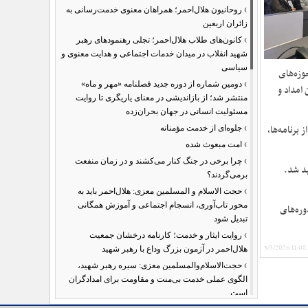
›
روحانیون هلال‌احمر؛ همراهان معنوی خدمت‌رسانی به
زائران اربعین
›
کانون‌های طلاب هلال‌احمر؛ تجلی رهنمودهای رهبر
شهید انقلاب در میدان خدمات اجتماعی و هدایت معنوی و
سیاسی
وزه‌های
›
دومین شماره از دوره جدید فصلنامه «مهر و ماه»
 امداد و
منتشر شد؛ از بازاندیشی در معنای یاریگری تا روایت
مسئولیت انسانی در جهان بحران‌زده
›
برنامه‌ها،
جلوه‌ای از خدمت مؤمنانه
›
امت مبعوث شده
›
چرا برخی در جنگ کنار می‌کشند و در زمان منفعت
ید شد.
برمی‌گردند؟
›
حجت الاسلام و المسلمین معزی: هلال‌احمر باید به
محور تاب‌آوری، انسجام اجتماعی و آموزش همگانی
وره‌های
تبدیل شود
›
روایت ایثار و خدمت؛ کارنامه درخشان جمعیت
5/3/2026 11:08
هلال‌احمر در آزمون بزرگ وداع با رهبر شهید
›
حجت‌الاسلام‌والمسلمین معزی: سیره رهبر شهید،
الگوی عملی خدمت بی‌منت و مقاومت برای امدادگران
است