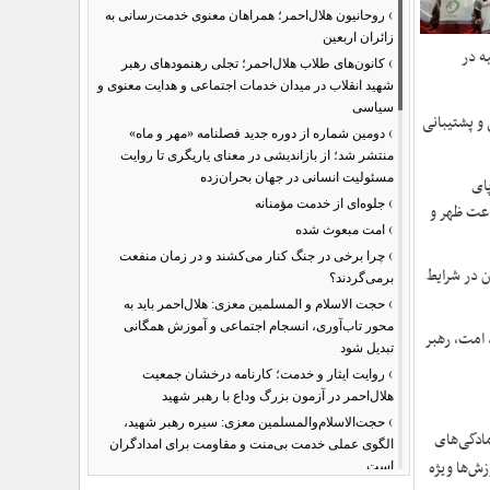
›
روحانیون هلال‌احمر؛ همراهان معنوی خدمت‌رسانی به
زائران اربعین
ه در
›
کانون‌های طلاب هلال‌احمر؛ تجلی رهنمودهای رهبر
شهید انقلاب در میدان خدمات اجتماعی و هدایت معنوی و
سیاسی
 و پشتیبانی
›
دومین شماره از دوره جدید فصلنامه «مهر و ماه»
منتشر شد؛ از بازاندیشی در معنای یاریگری تا روایت
مسئولیت انسانی در جهان بحران‌زده
پای
›
جلوه‌ای از خدمت مؤمنانه
اعت ظهر و
›
امت مبعوث شده
›
چرا برخی در جنگ کنار می‌کشند و در زمان منفعت
ن در شرایط
برمی‌گردند؟
›
حجت الاسلام و المسلمین معزی: هلال‌احمر باید به
محور تاب‌آوری، انسجام اجتماعی و آموزش همگانی
 امت، رهبر
تبدیل شود
›
روایت ایثار و خدمت؛ کارنامه درخشان جمعیت
هلال‌احمر در آزمون بزرگ وداع با رهبر شهید
›
حجت‌الاسلام‌والمسلمین معزی: سیره رهبر شهید،
ادگی‌های
الگوی عملی خدمت بی‌منت و مقاومت برای امدادگران
زش‌ها ویژه
است