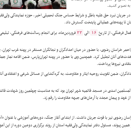
 به تصویر کشید.
در جریان نبرد حق علیه باطل و شرایط حساس جنگ تحمیلی اخیر، حوزه نمایندگی ولی‌فقی
ن تا پهنه‌های عملیاتی پایتخت گسترش داد.
عال فرهنگی، از تاریخ
الی
فروردین‌ماه، برای انجام رسالت‌های فرهنگی، تبلیغی
۲۲
۱۶
احمر خراسان رضوی، با حضور در میان امدادگران و نجاتگران مستقر در پهنه غرب تهران، 
های آنان تجلیل کرد. همچنین وی با حضور در پهنه تهران‌پارس، ضمن اقامه نماز جم
تقادی نیروها پرداخت.
دادگران، ضمن تقویت روحیه ایثار و مقاومت، به گره‌گشایی از مسائل شرعی و اعتقادی آنا
المسلمین اسدی در مسجد قائمیه شهر تهران بود که به مناسبت چهلمین روز شهادت قائد
ز عهد و پیمان مجدد با آرمان‌های جبهه مقاومت را رقم زد.
ان رضوی نیز با قوت جریان داشت. از ابتدای آغاز جنگ، دوره‌های آموزشی با عنوان «آم
 همین پیوند، مسئول دفتر نمایندگی ولی‌فقیه استان از روند برگزاری دومین دوره از این آمو