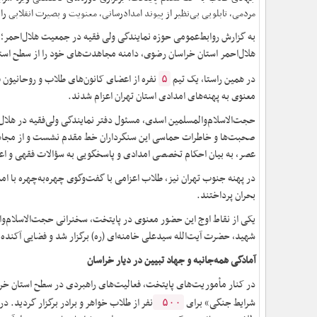
مردمی، تابلویی بی‌نظیر از پیوند امدادرسانی، معنویت و بصیرت انقلابی را
به گزارش روابط‌عمومی حوزه نمایندگی ولی فقیه در جمعیت هلال‌احمر؛ 
هلال‌احمر استان خراسان رضوی، دامنه مجاهدت‌های خود را از سطح استا
در همین راستا، یک تیم
نفره از اعضای کانون‌های طلاب و روحانیون ف
۵
معنوی به پهنه‌های امدادی استان تهران اعزام شدند.
حجت‌الاسلام‌والمسلمین اسدی، مسئول دفتر نمایندگی ولی‌فقیه در هلال‌
صحبت‌ها و خاطرات حماسی این سنگرداران خط مقدم نشست و از مجاهدت‌
عصر، به بیان احکام تخصصی امدادی و پاسخگویی به سؤالات فقهی و اع
در پهنه جنوب تهران نیز، طلاب اعزامی با گفت‌وگوی چهره‌به‌چهره با ام
بحران پرداختند.
یکی از نقاط اوج این حضور معنوی در پایتخت، سخنرانی حجت‌الاسلام‌و
شهید، حضرت آیت‌الله سیدعلی خامنه‌ای (ره) برگزار شد و فضایی آکنده ا
آمادگی همه‌جانبه و جهاد تبیین در دیار خراسان
در کنار مأموریت‌های پایتخت، فعالیت‌های راهبردی در سطح استان خراس
شرایط جنگی» برای
نفر از طلاب خواهر و برادر برگزار گردید. در
۵۰۰