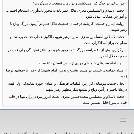
›
چرا برخی در جنگ کنار می‌کشند و در زمان منفعت برمی‌گردند؟
›
حجت الاسلام و المسلمین معزی: هلال‌احمر باید به محور تاب‌آوری، انسجام اجتماعی
و آموزش همگانی تبدیل شود
›
روایت ایثار و خدمت؛ کارنامه درخشان جمعیت هلال‌احمر در آزمون بزرگ وداع با
رهبر شهید
›
حجت‌الاسلام‌والمسلمین معزی: سیره رهبر شهید، الگوی عملی خدمت بی‌منت و
مقاومت برای امدادگران است
›
برگزاری بیش از ۴۰ مراسم بزرگداشت رهبر شهید در دفاتر نمایندگی ولی فقیه در
جمعیت هلال احمر
›
شهید امام سیدعلی خامنه‌ای مردی از جنس انسان ۲۵۰ ساله
›
امتداد حماسه‌ی خدمت در مسیر تشییع و تدفین امام شهید؛ از «قم» تا «مشهدالرضا
(ع)»
›
تجلی خدمت مومنانه؛ گزارش اقدامات فرهنگی و امدادی حوزه نمایندگی ولی‌فقیه
در هلال‌احمر در آیین وداع و تشییع پیکر مطهر رهبر شهید
›
حجت‌الاسلام والمسلمین محمدحسین معزی: بعثت امروز مردم ایران تنها در قاب
قیام عاشورا قابل تفسیر است
›
آمادگی همه‌جانبه معاونت فرهنگی حوزه نمایندگی ولی‌فقیه هلال‌احمر برای
خدمت‌رسانی در مراسم تشییع پیکر مطهر رهبر شهید
Toggle
›
طنین نوای حسینی در ساختمان صلح؛ ویژه‌برنامه‌های عزاداری دهه اول محرم در
navigation
هلال‌احمر آغاز شد