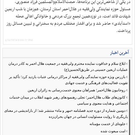
در یکی از شاخص‌ترینِ این برنامه‌ها، حجت‌الاسلام‌والمسلمین فرزاد منصوری،
مسئول حوزه نمایندگی ولی‌فقیه در هلال‌احمر استان لرستان، هم‌زمان با شب اربعین
شهادت قائد امت، در نوزدهمین تجمع بزرگ مردمی و خانوادگی اهالی محله
«اسدآبادی» حاضر شد و برای اقشار مختلف مردم به سخنرانی و تبیین مسائل روز
پرداخت.
4/11/2026 9:00:27 PM
آخرین اخبار
›
ابلاغ سلام و خداقوت نماینده محترم ولی‌فقیه در جمعیت هلال احمر به کادر درمان
عملیات اربعین حسینی در طریق‌الحسین(ع)
›
بازرس ویژه حوزه نمایندگی ولی‌فقیه از مراکز درمانی عتبات بازدید کرد؛ تأکید بر
تقویت فعالیت‌های فرهنگی و خدمت جهادی
›
روحانیون هلال‌احمر؛ همراهان معنوی خدمت‌رسانی به زائران اربعین
›
کانون‌های طلاب هلال‌احمر؛ تجلی رهنمودهای رهبر شهید انقلاب در میدان خدمات
اجتماعی و هدایت معنوی و سیاسی
›
دومین شماره از دوره جدید فصلنامه «مهر و ماه» منتشر شد؛ از بازاندیشی در معنای
یاریگری تا روایت مسئولیت انسانی در جهان بحران‌زده
›
جلوه‌ای از خدمت مؤمنانه
›
امت مبعوث شده