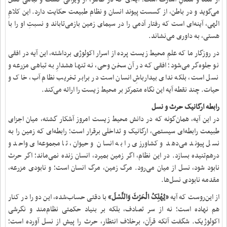
می‌گوید و در باطن، از گسست پیوند انسان و نظام طبیعت حکایت دارد. این کلامِ
الهی، آینه‌ای است که رفتار آدمی را در سیمای زمین بازمی‌تاباند و نسبتِ او را با
هستی، به داوری می‌نشاند.
در روزگار ما که علمِ محیط زیست پرده از اسرار اکولوژی برداشته، این آیه در افقی
نو جلوه‌گر می‌شود؛ افقی که در آن سخن وحی، نه تنها هشدارِ به تباهی مزرعه و
نسل است، بلکه ندای بیدارباشِ انسان است در برابر تخریب نظام آب، خاک و
حیات. چند نقطه آیه این نگاه متمرکز بر محیط زیست را ارائه می‌کند.
رابطه‌ ارگانیک حرث و نسل
در این آیه، همان‌گونه که در دانش محیط زیست امروز آشکار گشته، میان اجزای
طبیعت رابطه‌ای سیستمی، ارگانیک و تداخلی برقرار است؛ رابطه‌ای که زمین را به
نسل پیوند می‌دهد و کشاورزی را به انسان و حیوان، تا مجموعه‌ای واحد و
درهم‌تنیده بسازد. در این نظام، اگر زمین بمیرد، انسان زنده نمی‌ماند؛ اگر حرث
نابود شود، نسل از میان می‌رود. مرگ زمین، مرگ انسان است؛ و نابودی مزرعه،
مقدمه‌ نابودی نسل‌ها.
از این‌روست که آیه‌
«یُهْلِکُ الْحَرْثَ وَالنَّسْلَ»
با دقتی حساب‌شده، این دو را در کنار
هم نهاده است؛ نه از سر تصادف، بلکه بر بنیاد حکمتی نظام‌مند و نگرشی
اکولوژیک. شگفت آنکه قرآن، برخلاف انتظار، حرث را پیش از نسل آورده است؛