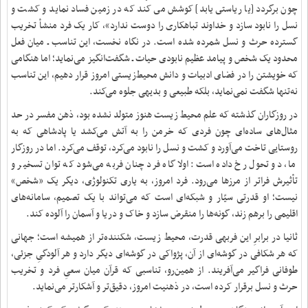
چون برگردد [یا ریاستى یابد] کوشش مى ‏کند که در زمین فساد نماید و کشت و
نسل را نابود سازد و خداوند تباهکارى را دوست ندارد»، کار یک فرد منشأ تخریب
گسترده‌ حرث و نسل شمرده شده است. در نگاه نخست، این تناسب ـ میان فعل
محدود یک شخص و پیامد عظیم نابودی حیات ـ شگفت‌انگیز می‌نماید؛ اما هنگامی
که خویشتن را در فضای ادبیات و دانش محیط‌زیستی امروز قرار دهیم، این تناسب
نه‌تنها شگفت نمی‌نماید، بلکه طبیعی و بدیهی جلوه می‌کند.
در روزگاران گذشته که علم محیط زیست هنوز متولد نشده بود، ذهن مفسر در حد
مثال‌های ساده‌ای چون فردی که خرمن را به آتش می‌کشد یا پادشاهی که به
روستایی تاخت می‌آورد و کشت و نسل را نابود می‌کرد، توقف می‌کرد. اما در روزگار
ما، دو تحول رخ داده است: اولا گاه فرد چنان فربه می‌شود که توان تسخیر و
تأثیرش فراتر از مرزها می‌رود. فرد امروز، به یاری تکنولوژی، دیگر یک «شخص»
نیست؛ او قدرتی سیّار و شبکه‌ای است که می‌تواند با یک تصمیم، سامانه‌های
اقلیمی را برهم زند، گونه‌ها را منقرض سازد و خاک و دریا و آسمان را آلوده کند.
ثانیا در برابرِ این فربهی قدرت، محیط زیست، شکننده‌تر از همیشه است؛ جهانی
که هر شکافی در گوشه‌ای از آن، پژواکی در گوشه‌ای دیگر دارد و هر آلودگیِ جزئی،
طوفانی فراگیر می‌آفریند. از همین‌رو، تناسبی که قرآن میان سعیِ فرد و تخریب
حرث و نسل برقرار کرده است، در ذهنیت امروز، دقیق‌تر و آشکارتر می‌نماید.