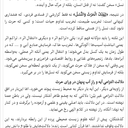
نسل» سخن گفت؛ نه از قتل انسان، بلکه از مرگ حال و آینده.
در نتیجه،
«یُهْلِکُ الْحَرْثَ وَالنَّسْلَ»
نه فقط گزارشی از فسادی فردی، که هشداری
کیهانی است: تخریب طبیعت، تخریب تداوم حیات است؛ و کسی که حرث را
نابود کند، نسل را از هستی ساقط کرده است.
این نکته را باید دوگانه فهم کرد: یکی «تراکمِ اثر» و دیگری «انتقالِ اثر». تراکمِ اثر
یعنی انباشتِ آسیب‌ها؛ آلودگی‌ها، تخریب خاک، فرسایش منابع آبی و … که در
طول زمان به یک گسل بدل می‌شوند؛ و انتقالِ اثر یعنی آنکه اثرِ محلی، به‌واسطه‌
آبراه‌ها، بادها، زنجیره‌های غذایی و روابط اقتصادی، فرامرزی و بین‌بخشی می‌شود.
پس وقتی آیه سخن از هلاکِ حرث می‌گوید، از یک نابودیِ لحظه‌ای سخن نمی‌گوید،
بلکه از فرسایشِ تداومِ زیستی سخن می‌گوید که نسل‌ها را در بر می‌گیرد.
دلالت التزامی آیه و رازِ آب پنهان در وراى حرث
از زاویه‌ای دیگر، این آیه بار دیگر به محیط زیست پیوند می‌خورد، امّا این‌بار در افقِ
دلالتِ التزامیِ غیرِ بَیِّن؛ دلالتی که به چشمِ ظاهر آشکار نیست، ولی در باطنِ معنا
نهفته است. در این دلالت، باید اصلی یقینی و علمی و آزموده را برگرفت و در کنار
آیه نهاد؛ آنگاه، راز نهفته در کلامِ الهی رخ می‌نماید.
گذشتگان، پیش از آنکه علومِ زیست‌ محیطی پرده از این رابطه بردارند، به این
دلالت وقوف نداشتند. امّا قرآن کتابی است زنده؛ دلالت‌هایش با طلوعِ دانشِ بشر