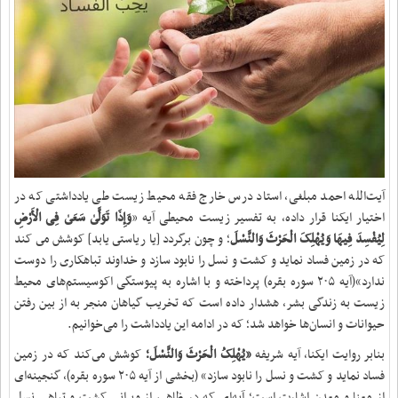
آیت‌الله احمد مبلغی، استاد درس خارج فقه محیط زیست طی یادداشتی که در
اختیار ایکنا قرار داده، به تفسیر زیست محیطی آیه «
وَإِذَا تَوَلَّىٰ سَعَىٰ فِی الْأَرْضِ
لِیُفْسِدَ فِیهَا وَیُهْلِکَ الْحَرْثَ وَالنَّسْلَ
؛ و چون برگردد [یا ریاستى یابد] کوشش مى ‏کند
که در زمین فساد نماید و کشت و نسل را نابود سازد و خداوند تباهکارى را دوست
ندارد»(آیه ۲۰۵ سوره بقره) پرداخته و با اشاره به پیوستگی اکوسیستم‌های محیط
زیست به زندگی بشر، هشدار داده است که تخریب گیاهان منجر به از بین رفتن
حیوانات و انسان‌ها خواهد شد؛ که در ادامه این یادداشت را می‌خوانیم.
بنابر روایت ایکنا، آیه‌ شریفه‌
«یُهْلِکُ الْحَرْثَ وَالنَّسْلَ؛
کوشش مى‌کند که در زمین
فساد نماید و کشت و نسل را نابود سازد» (بخشی از آیه ۲۰۵ سوره بقره)، گنجینه‌ای
از معنا و معدنِ اشارت است؛ آیه‌ای که در ظاهر، از ویرانی کشت و تباهی نسل