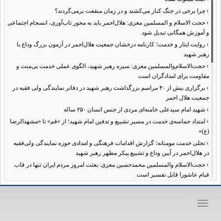
›
چرا برخی در جنگ کنار می‌کشند و در زمان منفعت برمی‌گردند؟
›
حجت الاسلام و المسلمین معزی: هلال‌احمر باید به محور تاب‌آوری، انسجام اجتماعی
و آموزش همگانی تبدیل شود
›
روایت ایثار و خدمت؛ کارنامه درخشان جمعیت هلال‌احمر در آزمون بزرگ وداع با
رهبر شهید
›
حجت‌الاسلام‌والمسلمین معزی: سیره رهبر شهید، الگوی عملی خدمت بی‌منت و
مقاومت برای امدادگران است
›
برگزاری بیش از ۴۰ مراسم بزرگداشت رهبر شهید در دفاتر نمایندگی ولی فقیه در
جمعیت هلال احمر
›
شهید امام سیدعلی خامنه‌ای مردی از جنس انسان ۲۵۰ ساله
›
امتداد حماسه‌ی خدمت در مسیر تشییع و تدفین امام شهید؛ از «قم» تا «مشهدالرضا
(ع)»
›
تجلی خدمت مومنانه؛ گزارش اقدامات فرهنگی و امدادی حوزه نمایندگی ولی‌فقیه
در هلال‌احمر در آیین وداع و تشییع پیکر مطهر رهبر شهید
›
حجت‌الاسلام والمسلمین محمدحسین معزی: بعثت امروز مردم ایران تنها در قاب
قیام عاشورا قابل تفسیر است
›
آمادگی همه‌جانبه معاونت فرهنگی حوزه نمایندگی ولی‌فقیه هلال‌احمر برای
خدمت‌رسانی در مراسم تشییع پیکر مطهر رهبر شهید
Toggle
›
طنین نوای حسینی در ساختمان صلح؛ ویژه‌برنامه‌های عزاداری دهه اول محرم در
navigation
هلال‌احمر آغاز شد