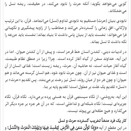
گویی می‌خواهد بگوید: آنکه حرث را نابود می‌کند، در حقیقت، ریشه‌ نسل را
می‌خشکاند.
نابودیِ بنیان (حرث) مستقیم به نابودیِ تداوم (نسل) می‌انجامد. قرآن، با این ترتیبِ
واژگانی، افقِ زمانی را گسترده‌تر می‌کند و مخاطب را از زاویه‌ پیشگیری و نگهبانی
فرا می‌خواند: نخست باید از بنیان پاس داشت تا بنیاد بماند؛ نخست باید مزرعه را
نگه داشت تا نسل بماند.
در ادبیات دینی، کشتن انسان خط قرمز است، و پیش از آن کشتن حیوان. اما در
این آیه، خداوند سخن از گیاه آغاز کرده است. چرا؟ زیرا در منطق نظام طبیعت،
گیاه آغازِ حیات است، نه حاشیه‌ آن. حرث، ریشه‌ زیست است؛ غذای انسان از آن
است و غذای حیوان نیز از آن. چون حرث نابود شود، هم انسان گرسنه می‌ماند و هم
حیوان؛ و چون هر دو از میان روند، نسل نیز رخت برمی‌بندد. پس تقدیم «حرث» بر
«نسل» تقدیمِ یک علت بر معلول است؛ تقدیمِ پایه بر بنا.
این آیه، به‌روشنی، از نگاه سیستمی قرآن به هستی پرده برمی‌دارد. نگاه قرآن، نگاه
جزیره‌ای نیست؛ نگاهِ شبکه‌ای و تداخلی است، که در آن هر جزء بر جزء دیگر اثر
می‌گذارد و هیچ حلقه‌ای بی‌پیوند نیست.
کار یک فرد منشأ تخریب گسترده‌ حرث و نسل
در این مقطع از آیه
«وَإِذَا تَوَلَّىٰ سَعَىٰ فِی الْأَرْضِ لِیُفْسِدَ فِیهَا وَیُهْلِکَ الْحَرْثَ وَالنَّسْلَ؛
و