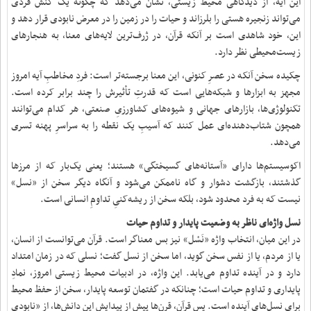
این آیه، از دیدگاهی محیط‌ زیستی، نشان می‌دهد که چگونه یک کنش فردی
می‌تواند زنجیره‌ هستی را بلرزاند و حیات را در زمین را در معرض نابودی قرار دهد و
این، خود شاهدی است بر آنکه قرآن، در ژرف‌ترین لایه‌های معنا، به هنجارهای
زیست‌محیطی نظر دارد.
چکیده سخن آنکه در عصرِ کنونی، این معنا برجسته‌تر است: فردِ مخاطبِ آیه امروز
مجهز به ابزارها و شبکه‌هایی است که قدرتِ تأثیرش را چند برابر کرده است.
تکنولوژی‌ها، بازارهای جهانی و شیوه‌های کشاورزیِ صنعتی، هر کدام می‌توانند
همچون شتاب‌دهنده‌ای عمل کنند که آسیبِ یک نقطه را به سراسرِ پهنه تسری
می‌دهد.
اکوسیستم‌ها دارای «آستانه‌های گسیختگی» هستند؛ یعنی یک‌بار که از مرزها
گذشتند، بازگشت دشوار و گاه ناممکن می‌شود و آنگاه دیگر سخن از «نسل»
نیست که به فرد محدود شود، بلکه سخن از ریشه‌کنیِ تداومِ انسانی است.
نسل واژه‌ای ناظر به وضعیت پایدار و تداوم حیات
در این میان، انتخاب واژه‌ «نَسْل» نیز بس معناگر است. قرآن می‌توانست از انسان،
یا از مردم، یا از نفس سخن گوید، اما سخن از نسل گفت؛ نسلی که در زمان امتداد
دارد و در آینده تداوم می‌یابد. این واژه، در ادبیات محیط زیستی امروز، نمادِ
پایداری و تداوم حیات است؛ چنانکه در گفتمان توسعه‌ پایدار، سخن از حفظ محیط
برای نسل‌های آینده است. پس قرآن، قرن‌ها پیش از پیدایش این دانش‌ها، از «نابودی