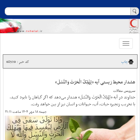
Toggle
navigation
چاپ
کد خبر : 68320
هشدار محیط زیستی آیه «یُهْلِکُ الْحَرْثَ وَالنَّسْلَ»
سرویس مقالات
خداوند در آیه «یُهْلِکُ الْحَرْثَ وَالنَّسْلَ» هشدار می‌دهد که اگر گیاهان را نابود کنید،
با تخریب زنجیره حیات، آب، حیوانات و انسان نیز از بین خواهد رفت.
جمعه ۱۸ مهر ۱۴۰۴ ساعت ۲۱:۱۱