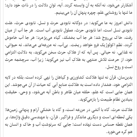
آشکارتر می‌شود، نه آنکه به آن وابسته گردد. آیه، توانِ دلالت را در ذاتِ خود دارد؛
ما تنها با روشناییِ علم، چهره‌ پنهانِ آن را می‌بینیم.
دانش امروز به ما می‌گوید: در دوگانه نابودی حرث و نسل، نابودی حرث، علت
نابودی نسل است، اما نابودی حرث، معلولِ نابودیِ آب است. هر جا آب از میان
رفت، خاک بی‌روح شد؛ هر جا آب بخشکد، گیاه می‌پژمرد؛ هر جا آب خاموش
گردد، نظمِ اکولوژیک فرو خواهد ریخت. بی‌آب، نه مزرعه‌ای می‌ماند، نه حیوانی،
نه غذایی، نه حیاتی. پس آیه که از هلاکِ حرث سخن می‌گوید، به دلالتِ التزامیِ
خود، از حرمت تلاش منتهی به هلاکِ آب نیز می‌گوید؛ زیرا آب، سرچشمه‌ حرث
است و روح نسل.
بدین‌سان، قرآن نه تنها هلاکت کشاورزی و گیاهان را نهی کرده است، بلکه در لایه‌
التزامی خود، هشدار داده است به هلاکتِ منابعِ آبی که حیات از آن می‌جوشد. این
همان جایی است که علم، حلقه‌ میان ظاهر و باطنِ آیه می‌شود، و وحی، حقیقتِ
بنیادینِ نظامِ طبیعت را بازمی‌گوید.
هلاکت حرث، گاه با آتشی در مزرعه است، و گاه با خشکیِ آرام و پنهانیِ زمین‌ها؛
یکی لحظه‌ای است و دیگری ماندگار و فراگیر. قرآن، با مهندسیِ دقیقِ واژه‌ها، بر
همان نقطه‌ حساس دست نهاده است؛ جایی که سرنوشتِ آب و خاک و انسان به
هم گره می‌خورد.