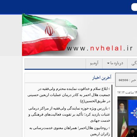
دگی
درباره ما
آرشیو
آخرین اخبار
ر : 66306
›
ابلاغ سلام و خداقوت نماینده محترم ولی‌فقیه در
جمعیت هلال احمر به کادر درمان عملیات اربعین حسینی
در طریق‌الحسین(ع)
›
بازرس ویژه حوزه نمایندگی ولی‌فقیه از مراکز درمانی
عتبات بازدید کرد؛ تأکید بر تقویت فعالیت‌های فرهنگی و
خدمت جهادی
›
روحانیون هلال‌احمر؛ همراهان معنوی خدمت‌رسانی به
زائران اربعین