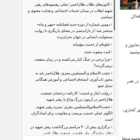
›
کانون‌های طلاب هلال‌احمر؛ تجلی رهنمودهای رهبر
شهید انقلاب در میدان خدمات اجتماعی و هدایت معنوی و
عالان
سیاسی
›
دومین شماره از دوره جدید فصلنامه «مهر و ماه»
منتشر شد؛ از بازاندیشی در معنای یاریگری تا روایت
مسئولیت انسانی در جهان بحران‌زده
›
حانیون و
جلوه‌ای از خدمت مؤمنانه
›
جامعه
امت مبعوث شده
›
چرا برخی در جنگ کنار می‌کشند و در زمان منفعت
برمی‌گردند؟
›
حجت الاسلام و المسلمین معزی: هلال‌احمر باید به
محور تاب‌آوری، انسجام اجتماعی و آموزش همگانی
 در عصر
تبدیل شود
›
روایت ایثار و خدمت؛ کارنامه درخشان جمعیت
هلال‌احمر در آزمون بزرگ وداع با رهبر شهید
›
حجت‌الاسلام‌والمسلمین معزی: سیره رهبر شهید،
ی گفتاری،
الگوی عملی خدمت بی‌منت و مقاومت برای امدادگران
است
›
برگزاری بیش از ۴۰ مراسم بزرگداشت رهبر شهید در
دفاتر نمایندگی ولی فقیه در جمعیت هلال احمر
جامعه منتقل