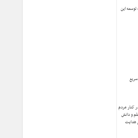
›
۱۰۰ روز اقتدارِ میدانی؛ حماسهِ ماندن در عهدِ نصرت
 توسعه این
›
تأکید حجت‌الاسلام‌والمسلمین معزی بر تدوین محتوای
کاربردی و ترویج «هلال‌شناسی»/ مشارکت بیش از ۱۳
هزار امدادگر در دوره‌های معرفتی
›
تشریح برنامه‌های سفر معاون فرهنگی حوزه نمایندگی
ولی‌فقیه هلال‌احمر به استان گلستان/ از تجلیل نجاتگران
بندر ترکمن تا دیدار با خانواده شهید «علیرضا خمر»
›
بازخوانی شخصیت و مکتب امام خمینی از منظر رهبر
شهید/ حجت الاسلام معزی: امام خمینی فقط متعلق به
ایران نبود؛ او جهان اسلام را تکان داد
›
اسامی برندگان مسابقه کشوری «نگارش شب‌های
بعثت» اعلام شد/ پیشتازی کرمانشاه و خراسان رضوی در
سریع
مشارکت
ر کنار مردم
لم و دانش
ی هدایت