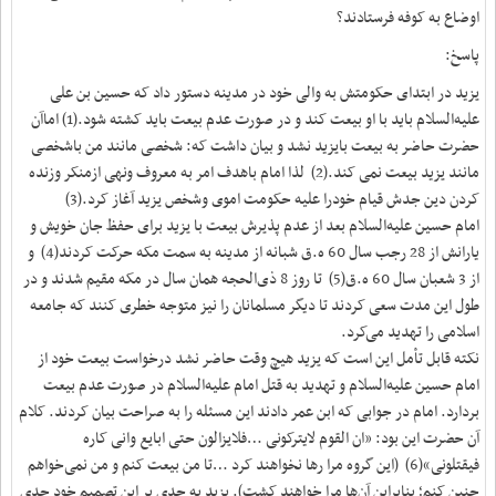
اوضاع به کوفه فرستادند؟
پاسخ:
یزید در ابتدای حکومتش به والی خود در مدینه دستور داد که حسین بن علی
علیه‌السلام باید با او بیعت کند و در صورت عدم بیعت باید کشته شود.(1) اماآن
حضرت حاضر به بیعت بایزید نشد و بیان داشت که: شخصی مانند من باشخصی
مانند یزید بیعت نمی کند.(2) لذا امام باهدف امر به معروف ونهی ازمنکر وزنده
کردن دین جدش قیام خودرا علیه حکومت اموی وشخص یزید آغاز کرد.(3)
امام حسین علیه‌السلام بعد از عدم پذیرش بیعت با یزید برای حفظ جان خویش و
یارانش از 28 رجب سال 60 ه.ق شبانه از مدینه به سمت مکه حرکت کردند(4) و
از 3 شعبان سال 60 ه.ق(5) تا روز 8 ذی‌الحجه همان سال در مکه مقیم شدند و در
طول این مدت سعی کردند تا دیگر مسلمانان را نیز متوجه خطری کنند که جامعه
اسلامی را تهدید می‌کرد.
نکته قابل تأمل این است که یزید هیچ وقت حاضر نشد درخواست بیعت خود از
امام حسین علیه‌السلام و تهدید به قتل امام علیه‌السلام در صورت عدم بیعت
بردارد. امام در جوابی که ابن عمر دادند این مسئله را به صراحت بیان کردند. کلام
آن حضرت این بود: «ان القوم لایترکونی …فلایزالون حتی ابایع وانی کاره
فیقتلونی»(6) (این گروه مرا رها نخواهند کرد …تا من بیعت کنم و من نمی‌خواهم
چنین کنم؛ بنابراین آن‌ها مرا خواهند کشت). یزید به حدی بر این تصمیم خود جدی