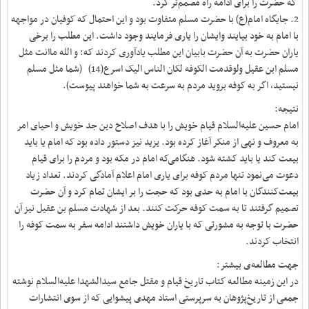
که حضرت را برای ادامه راه مصمم‌تر کرد.
2. جایگاه امام(ع) با حضرت مسلم متفاوت بود و این احتمال که کوفیان در مواجهه
با امام به خود بیایند وایشان را یاری فرمایند وجود داشت. این مطلب را برخی
یاران حضرت به آن حضرت بابیان این مطلب یادآوری کردند که: و الله ماانت مثل
مسلم ابن عقیل ولوقدمت الکوفه لکان الناس الیک اسرع(14) (شما مثل مسلم
نیستید، اگر به کوفه بروید مردم به سرعت به شما خواهند پیوست).
نتیجه:
امام حسین علیه‌السلام قیام خویش را با هدف اصلاح دین جد خویش و احیای امر
به معروف و نهی از منکر آغاز کرده بود. یزید نیز دستور داده بود که امام یا باید
بیعت کند یا باید کشته شود. هنگامی‌که امام در مکه بود و مردم را برای قیام
دعوت می‌نمود تنها مردم کوفه برای یاری امام اعلام آمادگی کردند. تعداد زیاد
بیعت‌کنندگان با امام به حدی بود که حجت را بر ایشان تمام کرد و آن حضرت
تصمیم گرفتند تا به سمت کوفه حرکت کنند. بعد از شهادت مسلم بن عقیل نیز آن
حضرت با توجه به مشورتی که با یاران خویش داشتند ادامه سفر به سمت کوفه را
انتخاب کردند.
جهت مطالعه‌ی بیشتر:
در این زمینه مطالعه کتاب تاریخ قیام و مقتل جامع سیدالشهدا علیه‌السلام نوشته
جمعی از تاریخ‌پژوهان به سرپرستی استاد مهدی پیشوایی که از سوی انتشارات