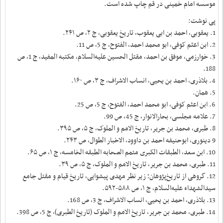
موسسه امام خمینی در قم چاپ شده است.
پی نوشت:
1. یعقوبی، احمد بن ابی یعقوب، تاریخ یعقوبی، ج ۲، ص ۲۴۱.
2. ابن اعثم کوفی، ابو محمد احمد، الفتوح، ج 5، ص 11.
3. خوارزمی، موفق بن احمد، مقتل الحسین علیه‌السلام، مکتبه المفید، ج 1، ص
188.
4. بلاذری، احمد بن یحیی، انساب الاشراف، ج ۳، ص ۱۶۰.
5. همان.
6. ابن اعثم کوفی، ابو محمد احمد، الفتوح، ج 5، ص 25.
7. علامه مجلسی، بحارالانوار، ج 45، ص 99.
8. طبری، محمد بن جریر، تاریخ الامم و الملوک، ج ۵، ص ۳۹۵.
9 دینوری، ابوحنیفه احمد بن داوود، الاخبار الطوال، ص ۲۴۳.
10. ابن سعد، الطبقات الکبرى متمم الصحابه الطبقه الخامسه، ج ۱، ص ۶۵.
11. طبری، محمد بن جریر، تاریخ الامم و الملوک، ج ۵، ص ۳۹.
12. گروهی از تاریخ‌پژوهان؛ زیر نظر مهدی پیشوایی، تاریخ قیام و مقتل جامع
سیدالشهداء علیه‌السلام، ج ۱، ص ۵۸۸-۵۹۲.
13. بلاذری، احمد بن یحیی، انساب الاشراف، ج 3، ص 168.
14. طبری، محمد بن جریر، تاریخ الامم و الملوک (تاریخ الطبری)، ج 5، ص 398.