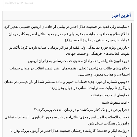
7/2/2025 10:55:34 PM
آخرین اخبار
›
نماینده ولی فقیه در جمعیت هلال احمر در پیامی از خادمان اربعین حسینی تقدیر کرد
›
ابلاغ سلام و خداقوت نماینده محترم ولی‌فقیه در جمعیت هلال احمر به کادر درمان
عملیات اربعین حسینی در طریق‌الحسین(ع)
›
بازرس ویژه حوزه نمایندگی ولی‌فقیه از مراکز درمانی عتبات بازدید کرد؛ تأکید بر
تقویت فعالیت‌های فرهنگی و خدمت جهادی
›
روحانیون هلال‌احمر؛ همراهان معنوی خدمت‌رسانی به زائران اربعین
›
کانون‌های طلاب هلال‌احمر؛ تجلی رهنمودهای رهبر شهید انقلاب در میدان خدمات
اجتماعی و هدایت معنوی و سیاسی
›
دومین شماره از دوره جدید فصلنامه «مهر و ماه» منتشر شد؛ از بازاندیشی در معنای
یاریگری تا روایت مسئولیت انسانی در جهان بحران‌زده
›
جلوه‌ای از خدمت مؤمنانه
›
امت مبعوث شده
›
چرا برخی در جنگ کنار می‌کشند و در زمان منفعت برمی‌گردند؟
›
حجت الاسلام و المسلمین معزی: هلال‌احمر باید به محور تاب‌آوری، انسجام اجتماعی
و آموزش همگانی تبدیل شود
›
روایت ایثار و خدمت؛ کارنامه درخشان جمعیت هلال‌احمر در آزمون بزرگ وداع با
رهبر شهید