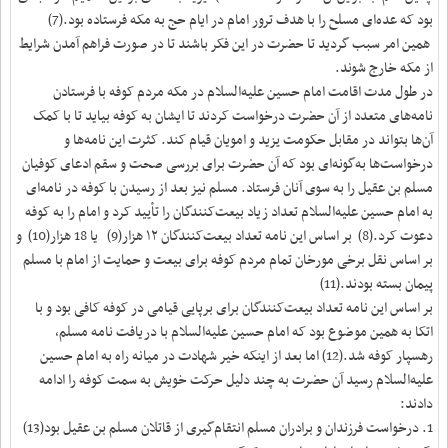
بود که عده‌ای مسلح را با هدف ترور امام در ایام حج به مکه فرستاده بود.(7)
همین امر سبب گردید تا حضرت در این فکر باشند تا در صورت فراهم آمدن شرایط
از مکه خارج شوند.
در طول مدت اقامت امام حسین علیه‌السلام در مکه مردم کوفه با فرستادن
نامه‌های متعدد از آن حضرت درخواست کردند تا ایشان به کوفه بیاید تا با کمک
آن‌ها بتواند در مقابل حکومت یزید و امویان قیام کند. کثرت این نامه‌ها و
درخواست‌ها به‌گونه‌ای بود که آن حضرت برای بررسی صحت و سقم ادعای کوفیان
مسلم بن عقیل را به سوی آنان فرستاد. مسلم نیز بعد از رسیدن با کوفه در نامه‌ای
به امام حسین علیه‌السلام تعداد زیاد بیعت‌کنندگان را تأیید کرد و امام را به کوفه
دعوت کرد.(8) بر اساس این نامه تعداد بیعت‌کنندگان ۱۲ هزار(9) یا 18 هزار(10) و
بر اساس نقل برخی مورخان تمام مردم کوفه برای بیعت و حمایت از امام با مسلم
پیمان بسته بودند.(11)
بر اساس این نامه تعداد بیعت‌کنندگان برای برپایی قیامی در کوفه کافی بود و با
اتکا به همین موضوع بود که امام حسین علیه‌السلام با دریافت نامه مسلم،
رهسپار کوفه شد.(12) اما بعد از اینکه خیر شهادت در میانه راه به امام حسین
علیه‌السلام رسید آن حضرت به چند دلیل حرکت خویش به سمت کوفه را ادامه
دادند:
1. درخواست فرزندان و برادران مسلم انتقام‌گیری از قاتلان مسلم بن عقیل بود(13)