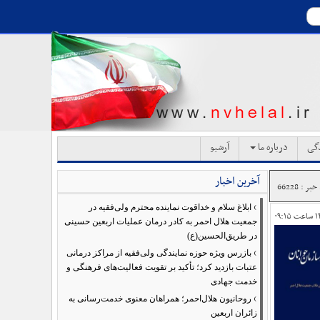
دگی
درباره ما
آرشیو
آخرین اخبار
ر : 66228
›
ابلاغ سلام و خداقوت نماینده محترم ولی‌فقیه در
جمعیت هلال احمر به کادر درمان عملیات اربعین حسینی
در طریق‌الحسین(ع)
›
بازرس ویژه حوزه نمایندگی ولی‌فقیه از مراکز درمانی
عتبات بازدید کرد؛ تأکید بر تقویت فعالیت‌های فرهنگی و
خدمت جهادی
›
روحانیون هلال‌احمر؛ همراهان معنوی خدمت‌رسانی به
زائران اربعین