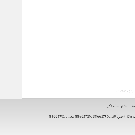
›
۱۰۰ روز اقتدارِ میدانی؛ حماسهِ ماندن در عهدِ نصرت
›
تأکید حجت‌الاسلام‌والمسلمین معزی بر تدوین محتوای
کاربردی و ترویج «هلال‌شناسی»/ مشارکت بیش از ۱۳
هزار امدادگر در دوره‌های معرفتی
›
تشریح برنامه‌های سفر معاون فرهنگی حوزه نمایندگی
ولی‌فقیه هلال‌احمر به استان گلستان/ از تجلیل نجاتگران
بندر ترکمن تا دیدار با خانواده شهید «علیرضا خمر»
›
بازخوانی شخصیت و مکتب امام خمینی از منظر رهبر
شهید/ حجت الاسلام معزی: امام خمینی فقط متعلق به
ایران نبود؛ او جهان اسلام را تکان داد
›
اسامی برندگان مسابقه کشوری «نگارش شب‌های
بعثت» اعلام شد/ پیشتازی کرمانشاه و خراسان رضوی در
مشارکت
4/17/2025 9:1
ه
دفاتر نمایندگی
886627 فکس: 88662732