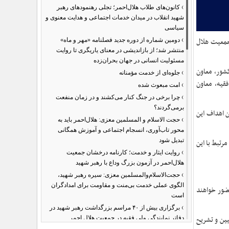
›
کانون‌های طلاب هلال‌احمر؛ تجلی رهنمودهای رهبر
شهید انقلاب در میدان خدمات اجتماعی و هدایت معنوی و
سیاسی
›
جمعیت هلال
دومین شماره از دوره جدید فصلنامه «مهر و ماه»
منتشر شد؛ از بازاندیشی در معنای یاریگری تا روایت
مسئولیت انسانی در جهان بحران‌زده
شور، معاون
›
جلوه‌ای از خدمت مؤمنانه
قیه، معاون
›
امت مبعوث شده
›
چرا برخی در جنگ کنار می‌کشند و در زمان منفعت
برمی‌گردند؟
ن اهداف این
›
حجت الاسلام و المسلمین معزی: هلال‌احمر باید به
محور تاب‌آوری، انسجام اجتماعی و آموزش همگانی
تبدیل شود
تبط با این
›
روایت ایثار و خدمت؛ کارنامه درخشان جمعیت
هلال‌احمر در آزمون بزرگ وداع با رهبر شهید
›
حجت‌الاسلام‌والمسلمین معزی: سیره رهبر شهید،
الگوی عملی خدمت بی‌منت و مقاومت برای امدادگران
ضور خواهند
است
›
برگزاری بیش از ۴۰ مراسم بزرگداشت رهبر شهید در
یین و تشریح
دفاتر نمایندگی ولی فقیه در جمعیت هلال احمر