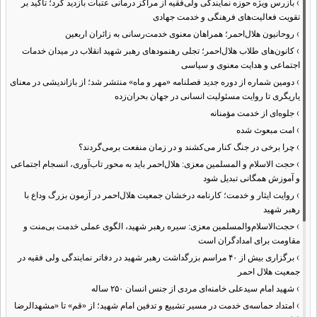
›
بازرس ویژه حوزه نمایندگی ولی‌فقیه از مراکز درمانی عتبات بازدید کرد؛ تأکید بر
تقویت فعالیت‌های فرهنگی و خدمت جهادی
›
روحانیون هلال‌احمر؛ همراهان معنوی خدمت‌رسانی به زائران اربعین
›
کانون‌های طلاب هلال‌احمر؛ تجلی رهنمودهای رهبر شهید انقلاب در میدان خدمات
اجتماعی و هدایت معنوی و سیاسی
›
دومین شماره از دوره جدید فصلنامه «مهر و ماه» منتشر شد؛ از بازاندیشی در معنای
یاریگری تا روایت مسئولیت انسانی در جهان بحران‌زده
›
جلوه‌ای از خدمت مؤمنانه
›
امت مبعوث شده
›
چرا برخی در جنگ کنار می‌کشند و در زمان منفعت برمی‌گردند؟
›
حجت الاسلام و المسلمین معزی: هلال‌احمر باید به محور تاب‌آوری، انسجام اجتماعی
و آموزش همگانی تبدیل شود
›
روایت ایثار و خدمت؛ کارنامه درخشان جمعیت هلال‌احمر در آزمون بزرگ وداع با
رهبر شهید
›
حجت‌الاسلام‌والمسلمین معزی: سیره رهبر شهید، الگوی عملی خدمت بی‌منت و
مقاومت برای امدادگران است
›
برگزاری بیش از ۴۰ مراسم بزرگداشت رهبر شهید در دفاتر نمایندگی ولی فقیه در
جمعیت هلال احمر
›
شهید امام سیدعلی خامنه‌ای مردی از جنس انسان ۲۵۰ ساله
›
امتداد حماسه‌ی خدمت در مسیر تشییع و تدفین امام شهید؛ از «قم» تا «مشهدالرضا