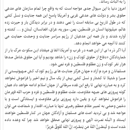
را به اثبات رساند.
امروز دنیا با این سیوال جدی مواجه است که به واقع چرا تمام سازمان های مدعی
حقوق بشر و دولت های مدعی غربی و آمریکا پاسخ این همه جنایت و نسل کشی
که در طول تاریخ بی سابقه است را نمی دهند و در برابر دیدگان بار و حیرت زده
عالم، میلیونها انسان در فلسطین، یمن، سوریه، عراق، افغانساان، لبنان و ... کشته و
آواره شدند و باز همه این مدعیان از رژیم سراسر جنایت و وحشت حمایت می
کنند تا آنچه می خواهد انجام دهد.
آیا اگر ذره ای از این همه در غرب و آمریکا اتفاق میفتاد این سکوت مرگ بار از
شعاردادگان «دفاع از حقوق کودک و زن» را شاهد بودیم و آیا این حقوق شامل صدها
هزار نفر کودک و زن مظلوم فلسطین و غزه نمی شود.
مسلمانان و مردم آزاده جهان هرگز جنایت های رژیم کودک کش صهیونیستی از
صبرا و شتیلا تا کشتار و نسل کشی بیش از یک سال و نیم اخیر را فراموش نخواهد
کرد و به مبارزه نهایی تا رفع این غده سرطانی از جهان اسلام ادامه خواهد داد همان
گونه پیروزی های جبهه مقاومت، ملت مظلوم و فلسطین و غزه و حزب الله قهرمان
را فراموش نخواهد کرد و یقین دارد پیروزی برای مقاومت و ایستادگی است و با
دشمن وحشی به تعبیر مقام معظم رهبری تنها با مبارزه، اقتدار و شجاعت می توان
مواجه شد و بی تردید امت های مسلمان و آزادگان جهان در کنار فلسطین خواهند
ایستاد و البتّه نصرت الهی و پیروزی نهایی محقق خواهد شد چرا که وعده داده
شده است وَ لَیَنصُرَنَّ‌ اللهُ مَن یَن‍ـصُرُه، اِنَّ اللهَ لَقَوِیٌّ عَزیزٌ؛