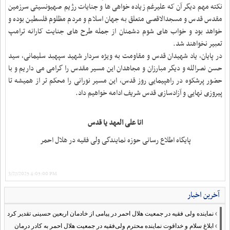
نکته مهم دیگر آن که علیرغم زیاده خواهی ها و جنایات رژیم صهیونسیتی سرزمین
مقدس قدس و مسجدالاقصی متعلق به جهان اسلام و مردم مظلوم فلسطین بوده و
خواهد بود و خواب های شوم دشمنان از جمله طرح های جنایت کارانه ترامپ
تعبیر نخواهند شد.
در پایان، یاد شهیدان قدس و مقاومت به ویژه سردار شهید سپهبد سلیمانی، سید
حسن نصرالله و دیگر مبارزان و مجاهدان این مسیر مقدس را گرامی می داریم و با
حضور پرشکوه در راهپیمایی روز قدس، این مسیر نورانی را محکم تر از همیشه تا
پیروزی نهایی و آزادسازی قدس شریف ادامه خواهیم داد.
انا علی العهد یا قدس
پایگاه اطلاع رسانی حوزه نمایندگی ولی فقیه در هلال احمر
3/27/2025 4:05:00 PM
آخرین اخبار
›
نماینده ولی فقیه در جمعیت هلال احمر در پیامی از خادمان اربعین حسینی تقدیر کرد
›
ابلاغ سلام و خداقوت نماینده محترم ولی‌فقیه در جمعیت هلال احمر به کادر درمان