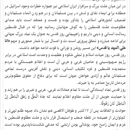
در این میان ملت بزرگ و سرافراز ایران اسلامی نیز همواره خطرات وجود اسرائیل در
منطقه برای ایجاد نفاق و تنش در بین مسلمانان و بر هم زدن اتحاد مسلمانان و
تضعیف کشورهای اسلامی را یادآور بوده و هست و معتقد است باید صدای
مظلومیت ملت فلسطین را به گوش جهانیان رسانید چرا که در قبال فلسطین
رسالت انسانی و دینی داریم و راهپیمایی روز قدس به عنوان یک نماد بزرگ جهانی
برای ادامه مبارزه و تحقق پیروزی است.ث و امسال نیز با شعار محوری و مهم
«انا
علی العهد یا قدس»
این مسیر روشن و نورانی با قوت ادامه خواهد داشت.
روز قدس، روز حیات اسلام و تجلی شکوه و عظمت و وحدت امت اسلامی در برابر
رژیم صهیونسیتی و حامیان غربی و عربی آن است و اعلام همبستگی با مردم
ستمدیده فلسطین و غزه تکلیف انسانی، دینی و نقش آفرینی درست تمامی
مسلمانان ‏عالَم و آزادی خواهان جهان است که برای دفاع از حقوق مظلوم‌ترین
مردمان تاریخ معاصر به پا ‏‌خیزند.
روز قدس نماد ایستادگی است تا تمام معادلات غربی، عربی و عبری را بر هم زند و
با حمایت خویش از آن ‏ملت مقاوم اعلام نمایند که جَاءَ الْحَقُّ وَ زَهَقَ الْبَاطِلُ إِنَّ
الْبَاطِلَ کَانَ زَهُوقًا.
حوادث و اتفاقات پس از ٧ اکتبر و طوفان الاقصی هم نشان داد جبهه‌ ظلم تهی‌تر و
کم‌توان‌تر از همیشه در نقطه ضعف و استیصال قرار دارد و ملت مظلوم فلسطین با
عزم و ایمان راسخ خود، پوشالی بودن ارتشی که مدعی شکست‌ناپذیری بوده است