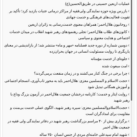
عملیات اربعین حسینی در طریق‌الحسین(ع)
›
بازرس ویژه حوزه نمایندگی ولی‌فقیه از مراکز درمانی عتبات بازدید کرد؛ تأکید بر
تقویت فعالیت‌های فرهنگی و خدمت جهادی
›
روحانیون هلال‌احمر؛ همراهان معنوی خدمت‌رسانی به زائران اربعین
›
کانون‌های طلاب هلال‌احمر؛ تجلی رهنمودهای رهبر شهید انقلاب در میدان خدمات
اجتماعی و هدایت معنوی و سیاسی
›
دومین شماره از دوره جدید فصلنامه «مهر و ماه» منتشر شد؛ از بازاندیشی در معنای
یاریگری تا روایت مسئولیت انسانی در جهان بحران‌زده
›
جلوه‌ای از خدمت مؤمنانه
›
امت مبعوث شده
›
چرا برخی در جنگ کنار می‌کشند و در زمان منفعت برمی‌گردند؟
›
حجت الاسلام و المسلمین معزی: هلال‌احمر باید به محور تاب‌آوری، انسجام اجتماعی
و آموزش همگانی تبدیل شود
›
روایت ایثار و خدمت؛ کارنامه درخشان جمعیت هلال‌احمر در آزمون بزرگ وداع با
رهبر شهید
›
حجت‌الاسلام‌والمسلمین معزی: سیره رهبر شهید، الگوی عملی خدمت بی‌منت و
مقاومت برای امدادگران است
›
برگزاری بیش از ۴۰ مراسم بزرگداشت رهبر شهید در دفاتر نمایندگی ولی فقیه در
جمعیت هلال احمر
›
شهید امام سیدعلی خامنه‌ای مردی از جنس انسان ۲۵۰ ساله