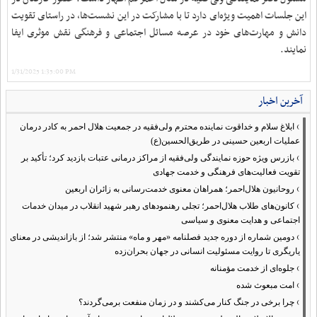
این جلسات اهمیت ویژه‌ای دارد تا با مشارکت در این نشست‌ها، در راستای تقویت
دانش و مهارت‌های خود در عرصه مسائل اجتماعی و فرهنگی نقش موثری ایفا
نمایند.
1/31/2025 1:35:00 PM
آخرین اخبار
›
ابلاغ سلام و خداقوت نماینده محترم ولی‌فقیه در جمعیت هلال احمر به کادر درمان
عملیات اربعین حسینی در طریق‌الحسین(ع)
›
بازرس ویژه حوزه نمایندگی ولی‌فقیه از مراکز درمانی عتبات بازدید کرد؛ تأکید بر
تقویت فعالیت‌های فرهنگی و خدمت جهادی
›
روحانیون هلال‌احمر؛ همراهان معنوی خدمت‌رسانی به زائران اربعین
›
کانون‌های طلاب هلال‌احمر؛ تجلی رهنمودهای رهبر شهید انقلاب در میدان خدمات
اجتماعی و هدایت معنوی و سیاسی
›
دومین شماره از دوره جدید فصلنامه «مهر و ماه» منتشر شد؛ از بازاندیشی در معنای
یاریگری تا روایت مسئولیت انسانی در جهان بحران‌زده
›
جلوه‌ای از خدمت مؤمنانه
›
امت مبعوث شده
›
چرا برخی در جنگ کنار می‌کشند و در زمان منفعت برمی‌گردند؟