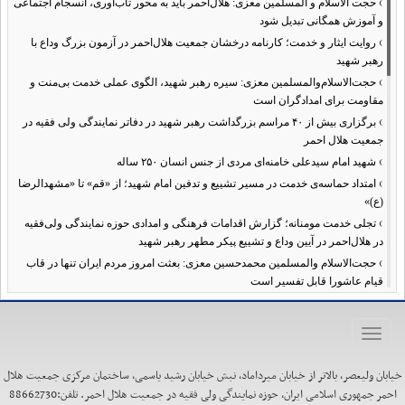
›
حجت الاسلام و المسلمین معزی: هلال‌احمر باید به محور تاب‌آوری، انسجام اجتماعی
و آموزش همگانی تبدیل شود
›
روایت ایثار و خدمت؛ کارنامه درخشان جمعیت هلال‌احمر در آزمون بزرگ وداع با
رهبر شهید
›
حجت‌الاسلام‌والمسلمین معزی: سیره رهبر شهید، الگوی عملی خدمت بی‌منت و
مقاومت برای امدادگران است
›
برگزاری بیش از ۴۰ مراسم بزرگداشت رهبر شهید در دفاتر نمایندگی ولی فقیه در
جمعیت هلال احمر
›
شهید امام سیدعلی خامنه‌ای مردی از جنس انسان ۲۵۰ ساله
›
امتداد حماسه‌ی خدمت در مسیر تشییع و تدفین امام شهید؛ از «قم» تا «مشهدالرضا
(ع)»
›
تجلی خدمت مومنانه؛ گزارش اقدامات فرهنگی و امدادی حوزه نمایندگی ولی‌فقیه
در هلال‌احمر در آیین وداع و تشییع پیکر مطهر رهبر شهید
›
حجت‌الاسلام والمسلمین محمدحسین معزی: بعثت امروز مردم ایران تنها در قاب
قیام عاشورا قابل تفسیر است
›
آمادگی همه‌جانبه معاونت فرهنگی حوزه نمایندگی ولی‌فقیه هلال‌احمر برای
خدمت‌رسانی در مراسم تشییع پیکر مطهر رهبر شهید
Toggle
›
طنین نوای حسینی در ساختمان صلح؛ ویژه‌برنامه‌های عزاداری دهه اول محرم در
navigation
هلال‌احمر آغاز شد
خیابان ولیعصر، بالاتر از خیابان میرداماد، نبش خیابان رشید یاسمی، ساختمان مرکزی جمعیت هلال
›
نماینده ولی‌فقیه در هلال‌احمر: حراست اثرگذار، پشتوانه سرمایه اجتماعی است /
احمر جمهوری اسلامی ایران، حوزه نمایندگی ولی فقیه در جمعیت هلال احمر. تلفن:88662730
هدف حکومت اسلامی، ساخت جامعه‌ای برای «خلیفه‌الله» شدن انسان‌هاست