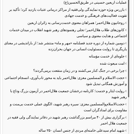
عملیات اربعین حسینی در طریق‌الحسین(ع)
›
بازرس ویژه حوزه نمایندگی ولی‌فقیه از مراکز درمانی عتبات بازدید کرد؛ تأکید بر
تقویت فعالیت‌های فرهنگی و خدمت جهادی
›
روحانیون هلال‌احمر؛ همراهان معنوی خدمت‌رسانی به زائران اربعین
›
کانون‌های طلاب هلال‌احمر؛ تجلی رهنمودهای رهبر شهید انقلاب در میدان خدمات
اجتماعی و هدایت معنوی و سیاسی
›
دومین شماره از دوره جدید فصلنامه «مهر و ماه» منتشر شد؛ از بازاندیشی در معنای
یاریگری تا روایت مسئولیت انسانی در جهان بحران‌زده
›
جلوه‌ای از خدمت مؤمنانه
›
امت مبعوث شده
›
چرا برخی در جنگ کنار می‌کشند و در زمان منفعت برمی‌گردند؟
›
حجت الاسلام و المسلمین معزی: هلال‌احمر باید به محور تاب‌آوری، انسجام اجتماعی
و آموزش همگانی تبدیل شود
›
روایت ایثار و خدمت؛ کارنامه درخشان جمعیت هلال‌احمر در آزمون بزرگ وداع با
رهبر شهید
›
حجت‌الاسلام‌والمسلمین معزی: سیره رهبر شهید، الگوی عملی خدمت بی‌منت و
مقاومت برای امدادگران است
›
برگزاری بیش از ۴۰ مراسم بزرگداشت رهبر شهید در دفاتر نمایندگی ولی فقیه در
جمعیت هلال احمر
›
شهید امام سیدعلی خامنه‌ای مردی از جنس انسان ۲۵۰ ساله