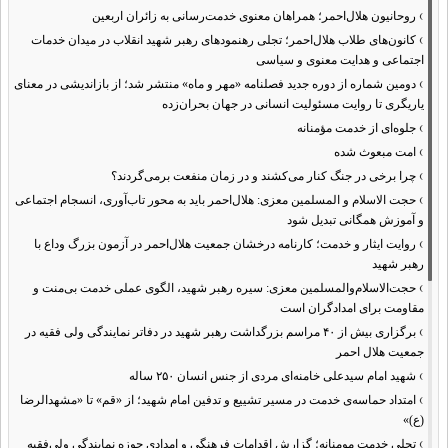
›
روحانیون هلال‌احمر؛ همراهان معنوی خدمت‌رسانی به زائران اربعین
›
کانون‌های طلاب هلال‌احمر؛ تجلی رهنمودهای رهبر شهید انقلاب در میدان خدمات
اجتماعی و هدایت معنوی و سیاسی
›
دومین شماره از دوره جدید فصلنامه «مهر و ماه» منتشر شد؛ از بازاندیشی در معنای
یاریگری تا روایت مسئولیت انسانی در جهان بحران‌زده
›
جلوه‌ای از خدمت مؤمنانه
›
امت مبعوث شده
›
چرا برخی در جنگ کنار می‌کشند و در زمان منفعت برمی‌گردند؟
›
حجت الاسلام و المسلمین معزی: هلال‌احمر باید به محور تاب‌آوری، انسجام اجتماعی
و آموزش همگانی تبدیل شود
›
روایت ایثار و خدمت؛ کارنامه درخشان جمعیت هلال‌احمر در آزمون بزرگ وداع با
رهبر شهید
›
حجت‌الاسلام‌والمسلمین معزی: سیره رهبر شهید، الگوی عملی خدمت بی‌منت و
مقاومت برای امدادگران است
›
برگزاری بیش از ۴۰ مراسم بزرگداشت رهبر شهید در دفاتر نمایندگی ولی فقیه در
جمعیت هلال احمر
›
شهید امام سیدعلی خامنه‌ای مردی از جنس انسان ۲۵۰ ساله
›
امتداد حماسه‌ی خدمت در مسیر تشییع و تدفین امام شهید؛ از «قم» تا «مشهدالرضا
(ع)»
›
تجلی خدمت مومنانه؛ گزارش اقدامات فرهنگی و امدادی حوزه نمایندگی ولی‌فقیه