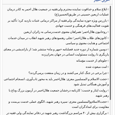
آخرین اخبار
›
ابلاغ سلام و خداقوت نماینده محترم ولی‌فقیه در جمعیت هلال احمر به کادر درمان
عملیات اربعین حسینی در طریق‌الحسین(ع)
›
بازرس ویژه حوزه نمایندگی ولی‌فقیه از مراکز درمانی عتبات بازدید کرد؛ تأکید بر
تقویت فعالیت‌های فرهنگی و خدمت جهادی
›
روحانیون هلال‌احمر؛ همراهان معنوی خدمت‌رسانی به زائران اربعین
›
کانون‌های طلاب هلال‌احمر؛ تجلی رهنمودهای رهبر شهید انقلاب در میدان خدمات
اجتماعی و هدایت معنوی و سیاسی
›
دومین شماره از دوره جدید فصلنامه «مهر و ماه» منتشر شد؛ از بازاندیشی در معنای
یاریگری تا روایت مسئولیت انسانی در جهان بحران‌زده
›
جلوه‌ای از خدمت مؤمنانه
›
امت مبعوث شده
›
چرا برخی در جنگ کنار می‌کشند و در زمان منفعت برمی‌گردند؟
›
حجت الاسلام و المسلمین معزی: هلال‌احمر باید به محور تاب‌آوری، انسجام اجتماعی
و آموزش همگانی تبدیل شود
›
روایت ایثار و خدمت؛ کارنامه درخشان جمعیت هلال‌احمر در آزمون بزرگ وداع با
رهبر شهید
›
حجت‌الاسلام‌والمسلمین معزی: سیره رهبر شهید، الگوی عملی خدمت بی‌منت و
مقاومت برای امدادگران است
›
برگزاری بیش از ۴۰ مراسم بزرگداشت رهبر شهید در دفاتر نمایندگی ولی فقیه در