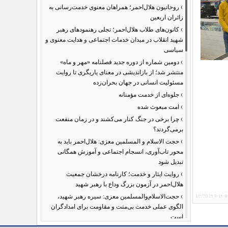
›
روحانیون هلال‌احمر؛ همراهان معنوی خدمت‌رسانی به
زائران اربعین
›
کانون‌های طلاب هلال‌احمر؛ تجلی رهنمودهای رهبر
شهید انقلاب در میدان خدمات اجتماعی و هدایت معنوی و
سیاسی
›
دومین شماره از دوره جدید فصلنامه «مهر و ماه»
منتشر شد؛ از بازاندیشی در معنای یاریگری تا روایت
مسئولیت انسانی در جهان بحران‌زده
›
جلوه‌ای از خدمت مؤمنانه
›
امت مبعوث شده
›
چرا برخی در جنگ کنار می‌کشند و در زمان منفعت
برمی‌گردند؟
›
حجت الاسلام و المسلمین معزی: هلال‌احمر باید به
محور تاب‌آوری، انسجام اجتماعی و آموزش همگانی
تبدیل شود
›
روایت ایثار و خدمت؛ کارنامه درخشان جمعیت
هلال‌احمر در آزمون بزرگ وداع با رهبر شهید
›
1/7/2025 9:15:
حجت‌الاسلام‌والمسلمین معزی: سیره رهبر شهید،
الگوی عملی خدمت بی‌منت و مقاومت برای امدادگران
است