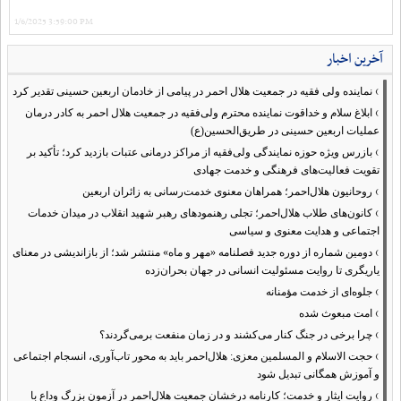
1/6/2025 3:59:00 PM
آخرین اخبار
›
نماینده ولی فقیه در جمعیت هلال احمر در پیامی از خادمان اربعین حسینی تقدیر کرد
›
ابلاغ سلام و خداقوت نماینده محترم ولی‌فقیه در جمعیت هلال احمر به کادر درمان
عملیات اربعین حسینی در طریق‌الحسین(ع)
›
بازرس ویژه حوزه نمایندگی ولی‌فقیه از مراکز درمانی عتبات بازدید کرد؛ تأکید بر
تقویت فعالیت‌های فرهنگی و خدمت جهادی
›
روحانیون هلال‌احمر؛ همراهان معنوی خدمت‌رسانی به زائران اربعین
›
کانون‌های طلاب هلال‌احمر؛ تجلی رهنمودهای رهبر شهید انقلاب در میدان خدمات
اجتماعی و هدایت معنوی و سیاسی
›
دومین شماره از دوره جدید فصلنامه «مهر و ماه» منتشر شد؛ از بازاندیشی در معنای
یاریگری تا روایت مسئولیت انسانی در جهان بحران‌زده
›
جلوه‌ای از خدمت مؤمنانه
›
امت مبعوث شده
›
چرا برخی در جنگ کنار می‌کشند و در زمان منفعت برمی‌گردند؟
›
حجت الاسلام و المسلمین معزی: هلال‌احمر باید به محور تاب‌آوری، انسجام اجتماعی
و آموزش همگانی تبدیل شود
›
روایت ایثار و خدمت؛ کارنامه درخشان جمعیت هلال‌احمر در آزمون بزرگ وداع با