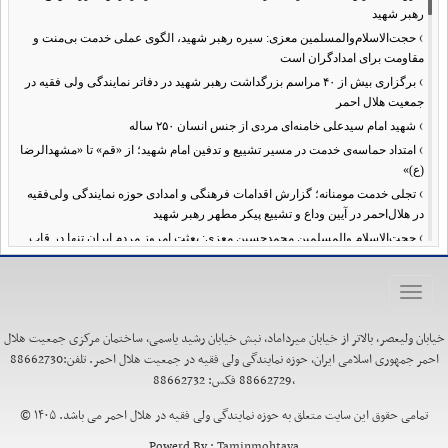
رهبر شهید
›
حجت‌الاسلام‌والمسلمین معزی: سیره رهبر شهید، الگوی عملی خدمت بی‌منت و
مقاومت برای امدادگران است
›
برگزاری بیش از ۴۰ مراسم بزرگداشت رهبر شهید در دفاتر نمایندگی ولی فقیه در
جمعیت هلال احمر
›
شهید امام سیدعلی خامنه‌ای مردی از جنس انسان ۲۵۰ ساله
›
امتداد حماسه‌ی خدمت در مسیر تشییع و تدفین امام شهید؛ از «قم» تا «مشهدالرضا
(ع)»
›
تجلی خدمت مومنانه؛ گزارش اقدامات فرهنگی و امدادی حوزه نمایندگی ولی‌فقیه
در هلال‌احمر در آیین وداع و تشییع پیکر مطهر رهبر شهید
›
حجت‌الاسلام والمسلمین محمدحسین معزی: بعثت امروز مردم ایران تنها در قاب
قیام عاشورا قابل تفسیر است
›
آمادگی همه‌جانبه معاونت فرهنگی حوزه نمایندگی ولی‌فقیه هلال‌احمر برای
Toggle
خدمت‌رسانی در مراسم تشییع پیکر مطهر رهبر شهید
navigation
›
طنین نوای حسینی در ساختمان صلح؛ ویژه‌برنامه‌های عزاداری دهه اول محرم در
خیابان ولیعصر، بالاتر از خیابان میرداماد، نبش خیابان رشید یاسمی، ساختمان مرکزی جمعیت هلال
هلال‌احمر آغاز شد
احمر جمهوری اسلامی ایران، حوزه نمایندگی ولی فقیه در جمعیت هلال احمر. تلفن:88662730
›
نماینده ولی‌فقیه در هلال‌احمر: حراست اثرگذار، پشتوانه سرمایه اجتماعی است /
،88662729 فکس: 88662732
هدف حکومت اسلامی، ساخت جامعه‌ای برای «خلیفه‌الله» شدن انسان‌هاست
›
تمامی حقوق این سایت متعلق به حوزه نمایندگی ولی فقیه در هلال احمر می باشد. ۱۴۰۵ ©
تأکید نماینده ولی‌فقیه در هلال‌احمر بر هدفمندی برنامه‌های محرم / عزاداری‌ها
نیازمند توجه همزمان به ابعاد «معرفتی» و «عاطفی» است
Powerd By :
Taminmohtava