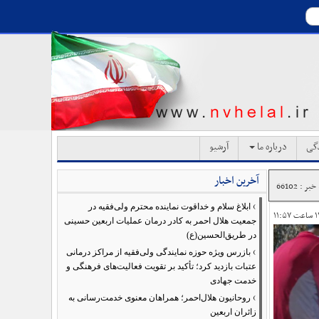
دگی
درباره ما
آرشیو
آخرین اخبار
ر : 66102
›
ابلاغ سلام و خداقوت نماینده محترم ولی‌فقیه در
جمعیت هلال احمر به کادر درمان عملیات اربعین حسینی
در طریق‌الحسین(ع)
›
بازرس ویژه حوزه نمایندگی ولی‌فقیه از مراکز درمانی
عتبات بازدید کرد؛ تأکید بر تقویت فعالیت‌های فرهنگی و
خدمت جهادی
›
روحانیون هلال‌احمر؛ همراهان معنوی خدمت‌رسانی به
زائران اربعین