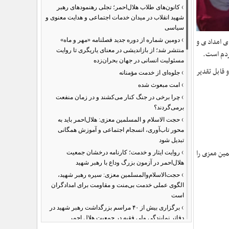
›
کانون‌های طلاب هلال‌احمر؛ تجلی رهنمودهای رهبر
شهید انقلاب در میدان خدمات اجتماعی و هدایت معنوی و
سیاسی
›
ای امدادی و
دومین شماره از دوره جدید فصلنامه «مهر و ماه»
منتشر شد؛ از بازاندیشی در معنای یاریگری تا روایت
مردم است.
مسئولیت انسانی در جهان بحران‌زده
 قابل تقدیر
›
جلوه‌ای از خدمت مؤمنانه
›
امت مبعوث شده
›
چرا برخی در جنگ کنار می‌کشند و در زمان منفعت
برمی‌گردند؟
›
حجت الاسلام و المسلمین معزی: هلال‌احمر باید به
محور تاب‌آوری، انسجام اجتماعی و آموزش همگانی
تبدیل شود
›
مین معزی را
روایت ایثار و خدمت؛ کارنامه درخشان جمعیت
هلال‌احمر در آزمون بزرگ وداع با رهبر شهید
›
حجت‌الاسلام‌والمسلمین معزی: سیره رهبر شهید،
الگوی عملی خدمت بی‌منت و مقاومت برای امدادگران
است
›
برگزاری بیش از ۴۰ مراسم بزرگداشت رهبر شهید در
دفاتر نمایندگی ولی فقیه در جمعیت هلال احمر