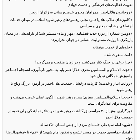
تقویت فعالیت‌های فرهنگی و خدمت جهادی
›
روحانیون هلال‌احمر؛ همراهان معنوی خدمت‌رسانی به زائران اربعین
›
کانون‌های طلاب هلال‌احمر؛ تجلی رهنمودهای رهبر شهید انقلاب در میدان خدمات
اجتماعی و هدایت معنوی و سیاسی
›
دومین شماره از دوره جدید فصلنامه «مهر و ماه» منتشر شد؛ از بازاندیشی در معنای
یاریگری تا روایت مسئولیت انسانی در جهان بحران‌زده
›
جلوه‌ای از خدمت مؤمنانه
›
امت مبعوث شده
›
چرا برخی در جنگ کنار می‌کشند و در زمان منفعت برمی‌گردند؟
›
حجت الاسلام و المسلمین معزی: هلال‌احمر باید به محور تاب‌آوری، انسجام اجتماعی
و آموزش همگانی تبدیل شود
›
روایت ایثار و خدمت؛ کارنامه درخشان جمعیت هلال‌احمر در آزمون بزرگ وداع با
رهبر شهید
›
حجت‌الاسلام‌والمسلمین معزی: سیره رهبر شهید، الگوی عملی خدمت بی‌منت و
مقاومت برای امدادگران است
›
برگزاری بیش از ۴۰ مراسم بزرگداشت رهبر شهید در دفاتر نمایندگی ولی فقیه در
جمعیت هلال احمر
›
شهید امام سیدعلی خامنه‌ای مردی از جنس انسان ۲۵۰ ساله
›
امتداد حماسه‌ی خدمت در مسیر تشییع و تدفین امام شهید؛ از «قم» تا «مشهدالرضا
(ع)»