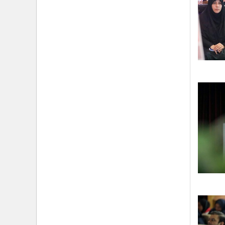
›
شهید امام سیدعلی خامنه‌ای مردی از جنس انسان ۲۵۰
ساله
›
امتداد حماسه‌ی خدمت در مسیر تشییع و تدفین امام
شهید؛ از «قم» تا «مشهدالرضا (ع)»
›
تجلی خدمت مومنانه؛ گزارش اقدامات فرهنگی و
امدادی حوزه نمایندگی ولی‌فقیه در هلال‌احمر در آیین وداع
و تشییع پیکر مطهر رهبر شهید
›
حجت‌الاسلام والمسلمین محمدحسین معزی: بعثت
امروز مردم ایران تنها در قاب قیام عاشورا قابل تفسیر
است
›
آمادگی همه‌جانبه معاونت فرهنگی حوزه نمایندگی
ولی‌فقیه هلال‌احمر برای خدمت‌رسانی در مراسم تشییع
پیکر مطهر رهبر شهید
›
طنین نوای حسینی در ساختمان صلح؛ ویژه‌برنامه‌های
عزاداری دهه اول محرم در هلال‌احمر آغاز شد
›
نماینده ولی‌فقیه در هلال‌احمر: حراست اثرگذار، پشتوانه
سرمایه اجتماعی است / هدف حکومت اسلامی، ساخت
جامعه‌ای برای «خلیفه‌الله» شدن انسان‌هاست
›
تأکید نماینده ولی‌فقیه در هلال‌احمر بر هدفمندی
برنامه‌های محرم / عزاداری‌ها نیازمند توجه همزمان به
ابعاد «معرفتی» و «عاطفی» است