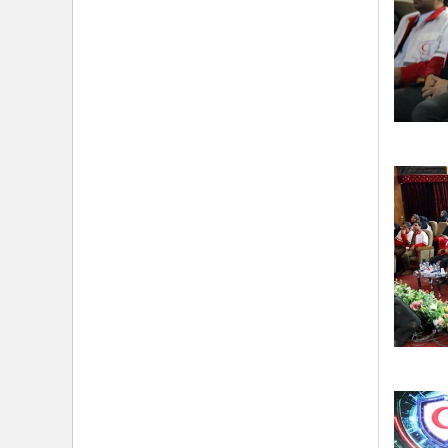
›
۱۰۰ روز اقتدارِ میدانی؛ حماسهِ ماندن در عهدِ نصرت
›
تأکید حجت‌الاسلام‌والمسلمین معزی بر تدوین محتوای
کاربردی و ترویج «هلال‌شناسی»/ مشارکت بیش از ۱۳
هزار امدادگر در دوره‌های معرفتی
›
تشریح برنامه‌های سفر معاون فرهنگی حوزه نمایندگی
ولی‌فقیه هلال‌احمر به استان گلستان/ از تجلیل نجاتگران
بندر ترکمن تا دیدار با خانواده شهید «علیرضا خمر»
›
بازخوانی شخصیت و مکتب امام خمینی از منظر رهبر
شهید/ حجت الاسلام معزی: امام خمینی فقط متعلق به
ایران نبود؛ او جهان اسلام را تکان داد
›
اسامی برندگان مسابقه کشوری «نگارش شب‌های
بعثت» اعلام شد/ پیشتازی کرمانشاه و خراسان رضوی در
مشارکت