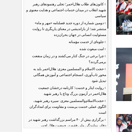
›
کانون‌های طلاب هلال‌احمر؛ تجلی رهنمودهای رهبر
شهید انقلاب در میدان خدمات اجتماعی و هدایت معنوی و
سیاسی
›
دومین شماره از دوره جدید فصلنامه «مهر و ماه»
منتشر شد؛ از بازاندیشی در معنای یاریگری تا روایت
مسئولیت انسانی در جهان بحران‌زده
›
جلوه‌ای از خدمت مؤمنانه
›
امت مبعوث شده
›
چرا برخی در جنگ کنار می‌کشند و در زمان منفعت
برمی‌گردند؟
›
حجت الاسلام و المسلمین معزی: هلال‌احمر باید به
محور تاب‌آوری، انسجام اجتماعی و آموزش همگانی
تبدیل شود
›
روایت ایثار و خدمت؛ کارنامه درخشان جمعیت
هلال‌احمر در آزمون بزرگ وداع با رهبر شهید
›
حجت‌الاسلام‌والمسلمین معزی: سیره رهبر شهید،
الگوی عملی خدمت بی‌منت و مقاومت برای امدادگران
است
›
برگزاری بیش از ۴۰ مراسم بزرگداشت رهبر شهید در
دفاتر نمایندگی ولی فقیه در جمعیت هلال احمر