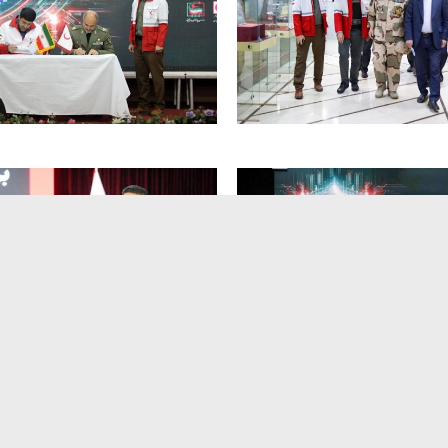
05:00 PM
ادداشت
مقالات
فصلنامه مهر و ماه
کتاب ماه زاد
گالری
▴
معارف
حوزه نمایندگی ولی فقی