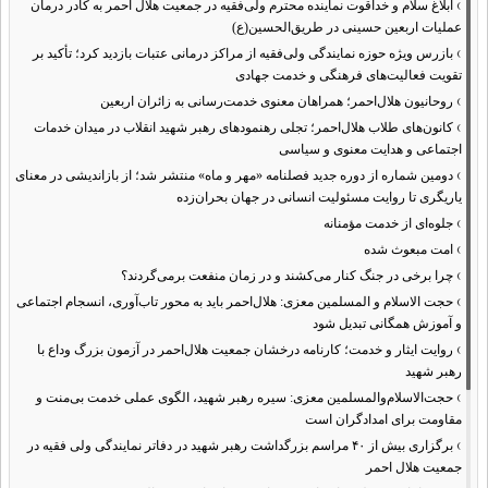
›
ابلاغ سلام و خداقوت نماینده محترم ولی‌فقیه در جمعیت هلال احمر به کادر درمان
عملیات اربعین حسینی در طریق‌الحسین(ع)
›
بازرس ویژه حوزه نمایندگی ولی‌فقیه از مراکز درمانی عتبات بازدید کرد؛ تأکید بر
تقویت فعالیت‌های فرهنگی و خدمت جهادی
›
روحانیون هلال‌احمر؛ همراهان معنوی خدمت‌رسانی به زائران اربعین
›
کانون‌های طلاب هلال‌احمر؛ تجلی رهنمودهای رهبر شهید انقلاب در میدان خدمات
اجتماعی و هدایت معنوی و سیاسی
›
دومین شماره از دوره جدید فصلنامه «مهر و ماه» منتشر شد؛ از بازاندیشی در معنای
یاریگری تا روایت مسئولیت انسانی در جهان بحران‌زده
›
جلوه‌ای از خدمت مؤمنانه
›
امت مبعوث شده
›
چرا برخی در جنگ کنار می‌کشند و در زمان منفعت برمی‌گردند؟
›
حجت الاسلام و المسلمین معزی: هلال‌احمر باید به محور تاب‌آوری، انسجام اجتماعی
و آموزش همگانی تبدیل شود
›
روایت ایثار و خدمت؛ کارنامه درخشان جمعیت هلال‌احمر در آزمون بزرگ وداع با
رهبر شهید
›
حجت‌الاسلام‌والمسلمین معزی: سیره رهبر شهید، الگوی عملی خدمت بی‌منت و
مقاومت برای امدادگران است
›
برگزاری بیش از ۴۰ مراسم بزرگداشت رهبر شهید در دفاتر نمایندگی ولی فقیه در
جمعیت هلال احمر