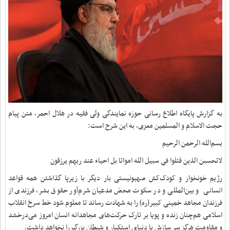
به گزارش پایگاه اطلاع رسانی حوزه نمایندگی ولی فقیه در هلال احمر، متن پیام
حجت الاسلام و المسلمین معزی، به این شرح است:
بسم‌الله الرحمن الرحیم
لاتحسبن الذین قتلوا فی سبیل الله امواتا بل احیاء عند ربهم یرزقون
رژیم خونخوار و کودک‌کش صهیونیستی بار دیگر با زیرپا گذاشتن همه قواعد
انسانی و بین‌المللی و در سکوت محض مدعیان شرم‌آور حقوق بشر، فرزندی از
فرزندان مجاهد خمینی کبیر(ره) را به شهادت‌ رساند تا معلوم شود خط سرخ انقلاب
اسلامی هم‌چنان زنده و پویا بر تارک حرکت‌های مجاهدانه انسان امروز می‌درخشد
و مقاومت هرگز سر سازش با دنیای استکبار و شیطان بزرگ را نخواهد داشت.