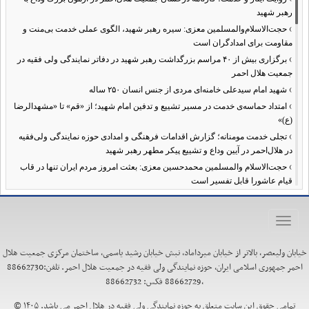
رهبر شهید
›
حجت‌الاسلام‌والمسلمین معزی: سیره رهبر شهید، الگوی عملی خدمت بی‌منت و
مقاومت برای امدادگران است
›
برگزاری بیش از ۴۰ مراسم بزرگداشت رهبر شهید در دفاتر نمایندگی ولی فقیه در
جمعیت هلال احمر
›
شهید امام سیدعلی خامنه‌ای مردی از جنس انسان ۲۵۰ ساله
›
امتداد حماسه‌ی خدمت در مسیر تشییع و تدفین امام شهید؛ از «قم» تا «مشهدالرضا
(ع)»
›
تجلی خدمت مومنانه؛ گزارش اقدامات فرهنگی و امدادی حوزه نمایندگی ولی‌فقیه
در هلال‌احمر در آیین وداع و تشییع پیکر مطهر رهبر شهید
›
حجت‌الاسلام والمسلمین محمدحسین معزی: بعثت امروز مردم ایران تنها در قاب
قیام عاشورا قابل تفسیر است
›
آمادگی همه‌جانبه معاونت فرهنگی حوزه نمایندگی ولی‌فقیه هلال‌احمر برای
خدمت‌رسانی در مراسم تشییع پیکر مطهر رهبر شهید
Toggle
›
طنین نوای حسینی در ساختمان صلح؛ ویژه‌برنامه‌های عزاداری دهه اول محرم در
navigation
هلال‌احمر آغاز شد
خیابان ولیعصر، بالاتر از خیابان میرداماد، نبش خیابان رشید یاسمی، ساختمان مرکزی جمعیت هلال
›
نماینده ولی‌فقیه در هلال‌احمر: حراست اثرگذار، پشتوانه سرمایه اجتماعی است /
احمر جمهوری اسلامی ایران، حوزه نمایندگی ولی فقیه در جمعیت هلال احمر. تلفن:88662730
هدف حکومت اسلامی، ساخت جامعه‌ای برای «خلیفه‌الله» شدن انسان‌هاست
،88662729 فکس: 88662732
›
تأکید نماینده ولی‌فقیه در هلال‌احمر بر هدفمندی برنامه‌های محرم / عزاداری‌ها
نیازمند توجه همزمان به ابعاد «معرفتی» و «عاطفی» است
تمامی حقوق این سایت متعلق به حوزه نمایندگی ولی فقیه در هلال احمر می باشد. ۱۴۰۵ ©