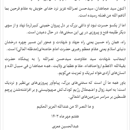
اکنون سید مجاهدان، سیدحسن نصرالله عزیز نزد خدای خویش به مقام فرحین بما
آتاهم الله‌ من فضله رسیده است.
اما از یکسو حسرت نبود او داغی بزرگ بر دل پیروان خمینی کبیر(ره) نهاد و از سوی
دیگر طلیعه فتح و پیروزی در پی این سختی‌ها، در حال دمیدن است.
راه، همان راه حسین یعنی راه جهاد و شهادت و محور این مسیر چهره درخشان
دنیای اسلام یعنی مقام معظم رهبری حضرت امام خامنه‌ای(مدظله العالی) است.
اینجانب شهادت‌ سید مقاومت سیدحسن نصرالله را به پیشگاه حضرت‌
بقیةالله‌ الاعظم ارواحنافداه، مقام عظمای ولایت، همه مجاهدان فی سبیل الله و
انسان‌های آزادی‌خواه تبریک و تعزیت می‌گویم.
باور همه ما آن است که سختی‌های بزرگ، پیام‌آور پیروزی‌های بی‌نظیر و نزدیک
است؛ به امید زوال و اضمحلال رژیم کودک‌کش صهیونیستی و بر افراشته‌شدن پرچم
فلسطین بر سراسر سرزمین‌های اشغالی.
و ما النصر الا من عندالله العزیز الحکیم
هفتم مهرماه ۱۴۰۳
عبدالحسین معزی