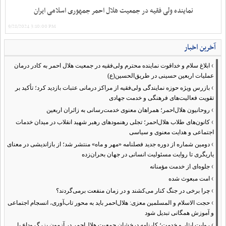
نماینده ولی فقیه در جمعیت هلال احمر جمهوری اسلامی ایران
9/28/2024 3:10:00 PM
آخرین اخبار
›
ابلاغ سلام و خداقوت نماینده محترم ولی‌فقیه در جمعیت هلال احمر به کادر درمان
عملیات اربعین حسینی در طریق‌الحسین(ع)
›
بازرس ویژه حوزه نمایندگی ولی‌فقیه از مراکز درمانی عتبات بازدید کرد؛ تأکید بر
تقویت فعالیت‌های فرهنگی و خدمت جهادی
›
روحانیون هلال‌احمر؛ همراهان معنوی خدمت‌رسانی به زائران اربعین
›
کانون‌های طلاب هلال‌احمر؛ تجلی رهنمودهای رهبر شهید انقلاب در میدان خدمات
اجتماعی و هدایت معنوی و سیاسی
›
دومین شماره از دوره جدید فصلنامه «مهر و ماه» منتشر شد؛ از بازاندیشی در معنای
یاریگری تا روایت مسئولیت انسانی در جهان بحران‌زده
›
جلوه‌ای از خدمت مؤمنانه
›
امت مبعوث شده
›
چرا برخی در جنگ کنار می‌کشند و در زمان منفعت برمی‌گردند؟
›
حجت الاسلام و المسلمین معزی: هلال‌احمر باید به محور تاب‌آوری، انسجام اجتماعی
و آموزش همگانی تبدیل شود
›
روایت ایثار و خدمت؛ کارنامه درخشان جمعیت هلال‌احمر در آزمون بزرگ وداع با