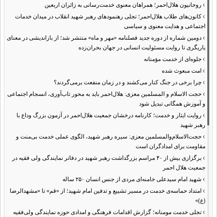
›
روحانیون هلال‌احمر؛ همراهان معنوی خدمت‌رسانی به زائران اربعین
›
کانون‌های طلاب هلال‌احمر؛ تجلی رهنمودهای رهبر شهید انقلاب در میدان خدمات
اجتماعی و هدایت معنوی و سیاسی
›
دومین شماره از دوره جدید فصلنامه «مهر و ماه» منتشر شد؛ از بازاندیشی در معنای
یاریگری تا روایت مسئولیت انسانی در جهان بحران‌زده
›
جلوه‌ای از خدمت مؤمنانه
›
امت مبعوث شده
›
چرا برخی در جنگ کنار می‌کشند و در زمان منفعت برمی‌گردند؟
›
حجت الاسلام و المسلمین معزی: هلال‌احمر باید به محور تاب‌آوری، انسجام اجتماعی
و آموزش همگانی تبدیل شود
›
روایت ایثار و خدمت؛ کارنامه درخشان جمعیت هلال‌احمر در آزمون بزرگ وداع با
رهبر شهید
›
حجت‌الاسلام‌والمسلمین معزی: سیره رهبر شهید، الگوی عملی خدمت بی‌منت و
مقاومت برای امدادگران است
›
برگزاری بیش از ۴۰ مراسم بزرگداشت رهبر شهید در دفاتر نمایندگی ولی فقیه در
جمعیت هلال احمر
›
شهید امام سیدعلی خامنه‌ای مردی از جنس انسان ۲۵۰ ساله
›
امتداد حماسه‌ی خدمت در مسیر تشییع و تدفین امام شهید؛ از «قم» تا «مشهدالرضا
(ع)»
›
تجلی خدمت مومنانه؛ گزارش اقدامات فرهنگی و امدادی حوزه نمایندگی ولی‌فقیه