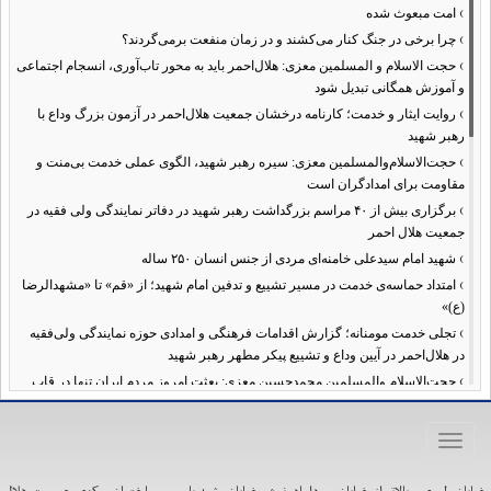
›
امت مبعوث شده
›
چرا برخی در جنگ کنار می‌کشند و در زمان منفعت برمی‌گردند؟
›
حجت الاسلام و المسلمین معزی: هلال‌احمر باید به محور تاب‌آوری، انسجام اجتماعی
و آموزش همگانی تبدیل شود
›
روایت ایثار و خدمت؛ کارنامه درخشان جمعیت هلال‌احمر در آزمون بزرگ وداع با
رهبر شهید
›
حجت‌الاسلام‌والمسلمین معزی: سیره رهبر شهید، الگوی عملی خدمت بی‌منت و
مقاومت برای امدادگران است
›
برگزاری بیش از ۴۰ مراسم بزرگداشت رهبر شهید در دفاتر نمایندگی ولی فقیه در
جمعیت هلال احمر
›
شهید امام سیدعلی خامنه‌ای مردی از جنس انسان ۲۵۰ ساله
›
امتداد حماسه‌ی خدمت در مسیر تشییع و تدفین امام شهید؛ از «قم» تا «مشهدالرضا
(ع)»
›
تجلی خدمت مومنانه؛ گزارش اقدامات فرهنگی و امدادی حوزه نمایندگی ولی‌فقیه
در هلال‌احمر در آیین وداع و تشییع پیکر مطهر رهبر شهید
›
حجت‌الاسلام والمسلمین محمدحسین معزی: بعثت امروز مردم ایران تنها در قاب
قیام عاشورا قابل تفسیر است
›
آمادگی همه‌جانبه معاونت فرهنگی حوزه نمایندگی ولی‌فقیه هلال‌احمر برای
Toggle
خدمت‌رسانی در مراسم تشییع پیکر مطهر رهبر شهید
navigation
›
طنین نوای حسینی در ساختمان صلح؛ ویژه‌برنامه‌های عزاداری دهه اول محرم در