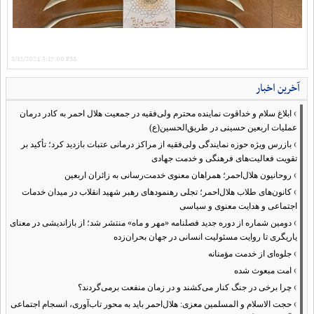
8/12/2024 3:17:00 PM
آخرین اخبار
›
ابلاغ سلام و خداقوت نماینده محترم ولی‌فقیه در جمعیت هلال احمر به کادر درمان
عملیات اربعین حسینی در طریق‌الحسین(ع)
›
بازرس ویژه حوزه نمایندگی ولی‌فقیه از مراکز درمانی عتبات بازدید کرد؛ تأکید بر
تقویت فعالیت‌های فرهنگی و خدمت جهادی
›
روحانیون هلال‌احمر؛ همراهان معنوی خدمت‌رسانی به زائران اربعین
›
کانون‌های طلاب هلال‌احمر؛ تجلی رهنمودهای رهبر شهید انقلاب در میدان خدمات
اجتماعی و هدایت معنوی و سیاسی
›
دومین شماره از دوره جدید فصلنامه «مهر و ماه» منتشر شد؛ از بازاندیشی در معنای
یاریگری تا روایت مسئولیت انسانی در جهان بحران‌زده
›
جلوه‌ای از خدمت مؤمنانه
›
امت مبعوث شده
›
چرا برخی در جنگ کنار می‌کشند و در زمان منفعت برمی‌گردند؟
›
حجت الاسلام و المسلمین معزی: هلال‌احمر باید به محور تاب‌آوری، انسجام اجتماعی