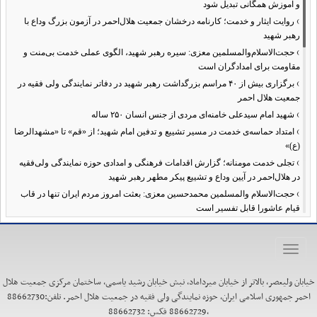
و آموزش همگانی تبدیل شود
›
روایت ایثار و خدمت؛ کارنامه درخشان جمعیت هلال‌احمر در آزمون بزرگ وداع با
رهبر شهید
›
حجت‌الاسلام‌والمسلمین معزی: سیره رهبر شهید، الگوی عملی خدمت بی‌منت و
مقاومت برای امدادگران است
›
برگزاری بیش از ۴۰ مراسم بزرگداشت رهبر شهید در دفاتر نمایندگی ولی فقیه در
جمعیت هلال احمر
›
شهید امام سیدعلی خامنه‌ای مردی از جنس انسان ۲۵۰ ساله
›
امتداد حماسه‌ی خدمت در مسیر تشییع و تدفین امام شهید؛ از «قم» تا «مشهدالرضا
(ع)»
›
تجلی خدمت مومنانه؛ گزارش اقدامات فرهنگی و امدادی حوزه نمایندگی ولی‌فقیه
در هلال‌احمر در آیین وداع و تشییع پیکر مطهر رهبر شهید
›
حجت‌الاسلام والمسلمین محمدحسین معزی: بعثت امروز مردم ایران تنها در قاب
قیام عاشورا قابل تفسیر است
›
آمادگی همه‌جانبه معاونت فرهنگی حوزه نمایندگی ولی‌فقیه هلال‌احمر برای
خدمت‌رسانی در مراسم تشییع پیکر مطهر رهبر شهید
Toggle
›
طنین نوای حسینی در ساختمان صلح؛ ویژه‌برنامه‌های عزاداری دهه اول محرم در
navigation
هلال‌احمر آغاز شد
خیابان ولیعصر، بالاتر از خیابان میرداماد، نبش خیابان رشید یاسمی، ساختمان مرکزی جمعیت هلال
›
نماینده ولی‌فقیه در هلال‌احمر: حراست اثرگذار، پشتوانه سرمایه اجتماعی است /
احمر جمهوری اسلامی ایران، حوزه نمایندگی ولی فقیه در جمعیت هلال احمر. تلفن:88662730
هدف حکومت اسلامی، ساخت جامعه‌ای برای «خلیفه‌الله» شدن انسان‌هاست
،88662729 فکس: 88662732