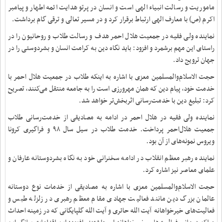
ماموریت و رسالت انبیاء الهی است و انسان در پرتو هدایت ائمه اطهار و پیامبر
اکرم (ص) با معارف الهی ارتباط برقرار کرد و در مسیر تعالی و ترقی گام برداشت.
نماینده ولی فقیه در جمعیت هلال احمر هدف و رسالت طلاب و روحانیون را در
راستای این مهم برشمرد و افزود: باید نگاه دین به کرامت انسان و بشردوستی را در
جهان ترویج داد.
حجت الاسلام‌والمسلمین معزی با اشاره به اینکه طلاب در جمعیت هلال احمر با
خدمت خود، پیام دین که همان مهرورزی است را به جامعه منتقل می‌کنند، تصریح
کرد: تبلیغ دین با خدمت‌رسانی اثربخش‌تر خواهد شد.
نماینده ولی فقیه در هلال احمر در ادامه به مصادیقی از خدمت‌رسانی طلاب
جمعیت هلال‌احمر پرداخت. خدمت طلاب در سیل سال ۹۸ و فراگیری کرونا‌
ویروس نمونه‌های از آن بود.
نماینده رهبر معظم انقلاب در ادامه سخنرانی خود به نگاه بشردوستانه عارفان و
علمای معاصر نیز اشاره کرد.
حجت الاسلام‌والمسلمین معزی با اشاره به مصادیقی از خدمات نوع دوستانه
عالمان بزرگ دین مانند فعالیت جهادی مقام معظم رهبری در زلزله طبس و
فعالیت‌های خیرخواهانه آیت الله حائری و آیت الله گلپایگانی که در زمینه احداث