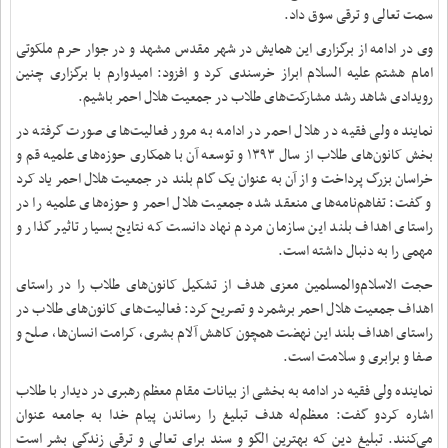
سمت تعالی و ترقی سوق داد.
وی در ادامه از برگزاری این همایش در شهر مقدس مشهد و در جوار حرم ملکوتی
امام هشتم علیه السلام ابراز خرسندی کرد و افزود: امیدوارم با برگزاری چنین
رویدادی شاهد رشد مشارکت‌های طلاب در جمعیت هلال احمر باشیم.
نماینده ولی فقیه در هلال احمر در ادامه به مرور فعالیت‌های صورت گرفته در
بخش کانون‌های طلاب از سال ۱۳۹۳ و توسعه آن با همکاری‌ حوزه‌های علمیه قم و
خراسان بزرگ پرداخت و از آن به عنوان یک گام بلند در جمعیت هلال احمر یاد کرد
و گفت: تفاهم‌نامه‌های منعقد شده جمعیت هلال احمر و حوزه‌های علمیه‌ را در
راستای اهداف بلند این سازمان مردم نهاد دانست که نتایج بسیار تاثیر گذار و
مهمی را به دنبال داشته است.
حجت الاسلام‌والمسلمین معزی هدف از تشکیل کانو‌ن‌های طلاب را در راستای
اهداف جمعیت هلال احمر برشمرد و تصریح کرد: فعالیت‌های کانون‌های طلاب در
راستای اهداف بلند این نهضت همچون کاهش آلام بشری، کرامت انسان‌ها، صلح و
صفا و برابری و سلامت است.
نماینده ولی فقیه در ادامه به بخشی از بیانات مقام معظم رهبری در دیدار با طلاب
اشاره کردو گفت: معظم‌له هدف تبلیغ را رساندن پیام خدا به جامعه عنوان
می‌کنند. تبلیغ دین که بهترین الگو و سند برای تعالی و ترقی زندگی بشر است