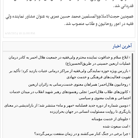
قدردانی شد.
همچنین حجت‌الاسلام‌والمسلمین محمد حسین معزی به عنوان مشاور نماینده ولی
فقیه در امور روحانیون و طلاب منصوب شد.
6/10/2024 10:11:00 PM
آخرین اخبار
›
ابلاغ سلام و خداقوت نماینده محترم ولی‌فقیه در جمعیت هلال احمر به کادر درمان
عملیات اربعین حسینی در طریق‌الحسین(ع)
›
بازرس ویژه حوزه نمایندگی ولی‌فقیه از مراکز درمانی عتبات بازدید کرد؛ تأکید بر
تقویت فعالیت‌های فرهنگی و خدمت جهادی
›
روحانیون هلال‌احمر؛ همراهان معنوی خدمت‌رسانی به زائران اربعین
›
کانون‌های طلاب هلال‌احمر؛ تجلی رهنمودهای رهبر شهید انقلاب در میدان خدمات
اجتماعی و هدایت معنوی و سیاسی
›
دومین شماره از دوره جدید فصلنامه «مهر و ماه» منتشر شد؛ از بازاندیشی در معنای
یاریگری تا روایت مسئولیت انسانی در جهان بحران‌زده
›
جلوه‌ای از خدمت مؤمنانه
›
امت مبعوث شده
›
چرا برخی در جنگ کنار می‌کشند و در زمان منفعت برمی‌گردند؟