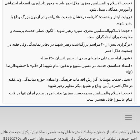
›
حجت الاسلام و المسلمین معزی: هلال‌احمر باید به محور تاب‌آوری، انسجام اجتماعی
و آموزش همگانی تبدیل شود
›
روایت ایثار و خدمت؛ کارنامه درخشان جمعیت هلال‌احمر در آزمون بزرگ وداع با
رهبر شهید
›
حجت‌الاسلام‌والمسلمین معزی: سیره رهبر شهید، الگوی عملی خدمت بی‌منت و
مقاومت برای امدادگران است
›
برگزاری بیش از ۴۰ مراسم بزرگداشت رهبر شهید در دفاتر نمایندگی ولی فقیه در
جمعیت هلال احمر
›
شهید امام سیدعلی خامنه‌ای مردی از جنس انسان ۲۵۰ ساله
›
امتداد حماسه‌ی خدمت در مسیر تشییع و تدفین امام شهید؛ از «قم» تا «مشهدالرضا
(ع)»
›
تجلی خدمت مومنانه؛ گزارش اقدامات فرهنگی و امدادی حوزه نمایندگی ولی‌فقیه
در هلال‌احمر در آیین وداع و تشییع پیکر مطهر رهبر شهید
›
حجت‌الاسلام والمسلمین محمدحسین معزی: بعثت امروز مردم ایران تنها در قاب
قیام عاشورا قابل تفسیر است
›
آمادگی همه‌جانبه معاونت فرهنگی حوزه نمایندگی ولی‌فقیه هلال‌احمر برای
خدمت‌رسانی در مراسم تشییع پیکر مطهر رهبر شهید
Toggle
›
طنین نوای حسینی در ساختمان صلح؛ ویژه‌برنامه‌های عزاداری دهه اول محرم در
navigation
هلال‌احمر آغاز شد
خیابان ولیعصر، بالاتر از خیابان میرداماد، نبش خیابان رشید یاسمی، ساختمان مرکزی جمعیت هلال
›
نماینده ولی‌فقیه در هلال‌احمر: حراست اثرگذار، پشتوانه سرمایه اجتماعی است /
احمر جمهوری اسلامی ایران، حوزه نمایندگی ولی فقیه در جمعیت هلال احمر. تلفن:88662730